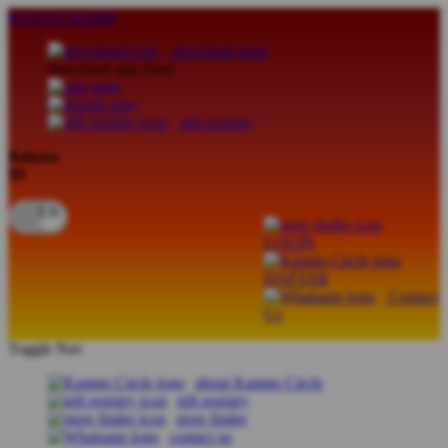
lewati ke Konten
download apps
download app from:
gift registry
Bahasa
ID
LOGIN
DAFTAR
Contact
Us
Toggle Nav
about Kanmo Circle
gift registry
store finder
contact us