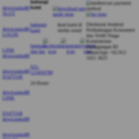
Perlindungan Konsumen
kami
media sosial
LOGIN
dan Tertib Niaga
Kementerian
bantuan
Perdagangan RI
LINK
dan faq
WhatsApp: +62 812
dewicasino88
1021 3625
021-
dewicasino88
123456789
DAFTAR
24 Hours
dewicasino88
LINK
DAFTAR
dewicasino88
dewicasino88
TOGEL
SITUS
dewicasino88