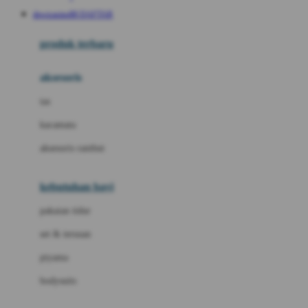
Awan
dewicasino88 DAFTAR
Azetabio
produk terbaru
B
aksesoris
Baabaasheepz
tas
Babiators
kacamata
Baby Dove
aksesoris rambut
Baby Jogger
Baby Rovega
kebutuhan bayi
Babybee
pakaian tidur
Banana Boat
set & terusan
Banz
piyama
Barbie
bodysuits
Beaba