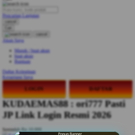
O
Pencarian Lanjutan
Oh Ma Grain
cancel
Okiedog
Cari
cancel
P
Akun Saya
Masuk / buat akun
Peachy
buat akun
Phil & Ted's
Bantuan
Philips Avent
Daftar Keinginan
Keranjang Saya
Pigeon
LOGIN
DAFTAR
Playgro
KUDAEMAS88 : ori777 Pasti
Poled Global
JP Link Login Resmi 2026
Ponycycle
Puma
Serendah
Rp 10.000
Pureats