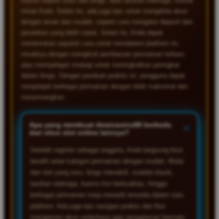
kasino seperti slots dan bingo, atau taruhan olahraga, sesuai
minat Anda. Selain itu, ada juga tips untuk mengelola akun
dengan aman dan mudah, seperti cara mengatur deposit dan
penarikan yang lebih cepat. Selain itu, Anda dapat
menemukan sepuluh cara untuk mendalami platform ini,
misalnya dengan mengikuti pembaruan permainan terbaru
atau mempelajari strategi untuk meningkatkan peringkat
dalam bingo. Dengan panduan praktis ini, pengguna dapat
menjelajah berbagai permainan dengan lebih maksimal dan
menyenangkan.
Apa yang membuat dewicasino88 berbeda
+
dari situs slot online lainnya?
Setelah register sebagai anggota, Anda langsung bisa
beralih antar kategori permainan dengan mudah. Mulai
dari slot yang seru, bingo interaktif, roulette klasik,
taruhan olahraga, kasino live berkualitas, hingga
berbagai permainan meja menarik tersedia dalam satu
platform. Ada juga tips navigasi praktis dan fitur
manajemen akun sederhana agar pengalaman bermain