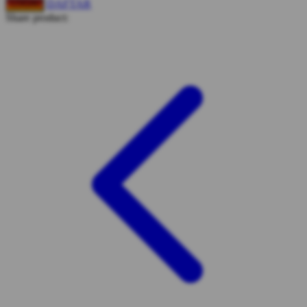
DAFTAR
LOGIN
Squishmallows
Share product:
Starbooks
Stick-O
Stokke
Sudocrem
Sumimo
Sunnylife
Sun-Staches
Swimava
T
Tommee Tippee
Trunki
Tutti Bambini