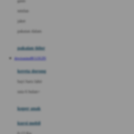
gaun
Dae Organics
setelan
Docare
jaket
Doona
pakaian dalam
Down To Earth
Drew
pakaian tidur
Dr. Brown's
dewicasino88 LOGIN
E
kereta dorong
ELC
bayi baru lahir
Ergobaby
usia 6 bulan+
Expert Care
koper anak
Ezyroller
kursi mobil
F
0-13 Kg