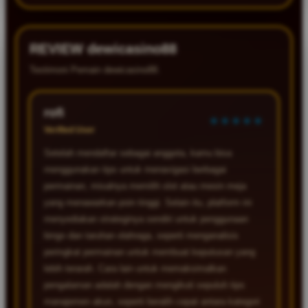
atau melihat promosi terbaru. Platform ini menyediakan
berbagai tips untuk menjelajahi platform. Misalnya,
cepat antara kategori game kasino dan aktivitas terkait
khusus. Selain itu, platform ini juga menyediakan
panduan penggunaan yang aman dan cepat untuk
kamu bisa mencoba strategi baru untuk permainan
olahraga. Anda dapat mengatur akun Anda dengan
pilihan untuk taruhan olahraga, dimana kamu dapat
mengelola akun, beralih antara kategori permainan, dan
bingo atau mempelajari cara menganalisis peringkat
mudah, memeriksa riwayat aktivitas, dan
mengikuti pertandingan favoritmu dan berpartisipasi
REVIEW dewicasino88
melakukan deposit maupun penarikan. Pengguna juga
dalam taruhan olahraga untuk mengambil keputusan
mengoptimalkan pengalaman bermain Anda secara
secara virtual. Untuk pengalaman yang lebih optimal,
bisa mendapatkan bantuan dukungan jika diperlukan.
Testimoni Pemain dewicasino88.
yang lebih tepat. Platform ini juga menyediakan
online. Platform ini juga memberikan informasi terbaru
terdapat tips dan strategi yang bisa kamu gunakan,
informasi tentang cara mengelola poin dan
tentang petunjuk menggunakan fitur-fitur platform dan
seperti mempelajari cara terbaik untuk mengelola
memanfaatkan promosi yang tersedia. Selain itu, kamu
update permainan yang terbaru. Dengan mempelajari
akunmu, mulai dari daftar (register) sebagai anggota
dina
bisa mendapatkan tips untuk navigasi cepat antar
tips dan strategi yang tersedia, Anda dapat
hingga memantau poin atau saldo. Pengguna juga
kategori permainan, seperti dari casino ke olahraga atau
Verified User
memaksimalkan pengalaman bermain dan menjelajahi
dapat dengan mudah beralih antara kategori permainan
sebaliknya. Bagi yang baru bergabung, ada panduan
berbagai macam game yang ditawarkan dengan cara
hanya dalam beberapa klik. Jadi, kamu dapat
mengenai cara daftar dan melakukan deposit serta
yang lebih mudah dan menyenangkan.
menikmati platform ini secara efektif dengan mengikuti
withdrawal dengan aman dan efisien. Dengan
alur penggunaan serta tips yang diberikan, untuk
mempelajari cara-cara ini, kamu akan lebih mudah
pengalaman bermain online yang menyenangkan dan
menikmati beragam game online seperti slot, table
optimal.
games, dan sports betting dengan menciptakan
pengalaman yang menyenangkan dan bermanfaat.