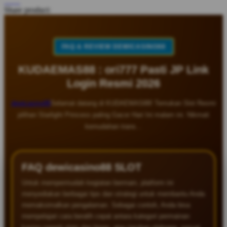
Share product:
FAQ & REVIEW DEWICASINO88
KUDAEMAS88 : ori777 Pasti JP Link
Login Resmi 2026
dewicasino88
Selamat datang di KUDAEMAS88! Temukan Slot Resmi
pilihan Starlight Princess paling Gacor Hari Ini malam ini. Nikmati
kemudahan trans...
FAQ dewicasino88 SLOT
Untuk mempermudah kegiatan bermain, platform ini
menyediakan berbagai tips dan strategi untuk membantu Anda
memaksimalkan pengalaman. Sebagai contoh, Anda bisa
mempelajari cara beralih cepat antara kategori permainan