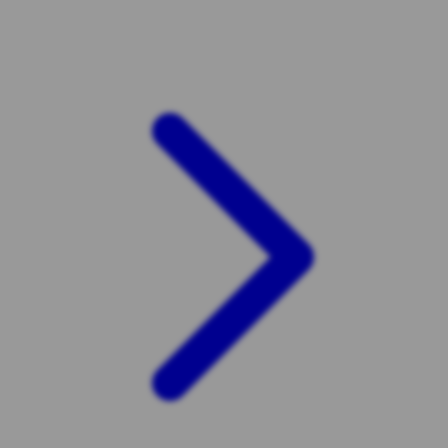
Twistshake
TY Toys
U
V
Veja
Vitaflow
Vtech
W
Waterland
Wellness