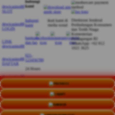
Perlindungan Konsumen
kami
media sosial
LOGIN
dan Tertib Niaga
Kementerian
bantuan
Perdagangan RI
LINK
dan faq
WhatsApp: +62 812
dewicasino88
1021 3625
021-
dewicasino88
123456789
DAFTAR
24 Hours
dewicasino88
LINK
DAFTAR
dewicasino88
PROMO
dewicasino88
TOGEL
LOGIN
SITUS
DAFTAR
dewicasino88