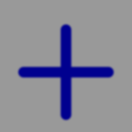
X
Xootz
Y
Yamatoya
Z
Zaxy
Zoggs
0-9
4Moms
59S