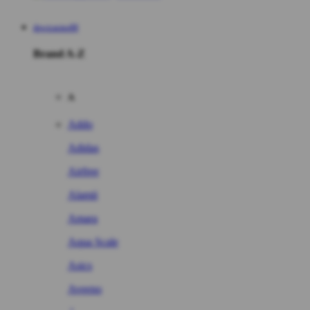
dewicasino88
Brand A-Z
A
Addo
Adidas
Airfree
Alamii
Amara
Aqua Scale
Asics
Aveeno