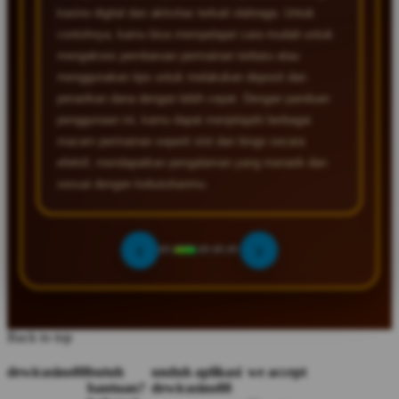
menawarkan panduan tentang cara mudah mengelola
akun, seperti beralih cepat antara kategori permainan
atau memeriksa riwayat aktivitas secara teratur.
Jangan lupa, akses update terbaru untuk menikmati
permainan baru dan fitur-fitur menarik!
‹
›
Back to top
dewicasino88
butuh
unduh aplikasi
we accept
bantuan?
dewicasino88
hubungi
kami
dewicasino88
SLOT
Direktorat Jenderal
hubungi
ikuti kami di
dewicasino88