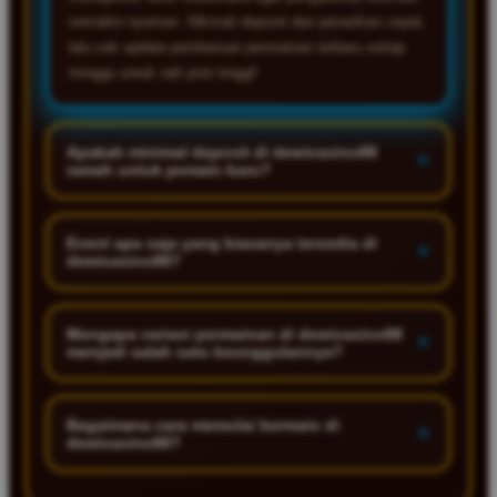
semakin nyaman. Nikmati deposit dan penarikan cepat,
lalu cek update pembaruan permainan terbaru setiap
minggu untuk raih poin tinggi!
Apakah minimal deposit di dewicasino88
+
ramah untuk pemain baru?
Platform ini menyediakan beragam pilihan permainan
online untuk Anda nikmati, mulai dari digital slots dan
Event apa saja yang biasanya tersedia di
+
dewicasino88?
bingo hingga table games dan sports-related gaming.
Sebagai contoh, selain mengakses beragam pilihan
Setelah mendaftar, anggota dapat menggunakan tips
game yang tersedia, Anda juga dapat mempelajari
untuk menavigasi berbagai permainan kasino, slot,
Mengapa variasi permainan di dewicasino88
strategize untuk meningkatkan peluang bermain seperti
+
menjadi salah satu keunggulannya?
bingo, dan taruhan olahraga di platform ini. Misalnya,
menganalisis peringkat permainan untuk membuat
para pemain bisa memilih permainan yang memiliki poin
keputusan lebih hati-hati dalam taruhan olahraga. Cara
Platform ini memungkinkan kamu untuk menjelajahi
tinggi atau strategi seperti menganalisis peringkat
ini dapat membantu Anda lebih menikmati pengalaman
berbagai macam permainan online, seperti slot, bingo,
Bagaimana cara memulai bermain di
permainan dalam kategori olahraga untuk membuat
+
berpartisipasi dalam berbagai macam event olahraga.
dewicasino88?
dan berbagai jenis permainan meja. Misalnya, kamu
keputusan yang lebih hati-hati. Selain itu, pengguna
Selain itu, platform ini menawarkan tips untuk
bisa mencoba slot dengan hadiah-hadiah menarik atau
dapat mengakses tips tentang cara mendaftar gratis
Setelah daftar akun selesai, kamu bisa menggunakan
manajemen akun yang efektif, seperti beralih dengan
menantang dirimu dalam game bingo dengan strategi