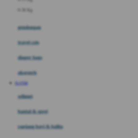
Felt So Sweet
0-36 Kg
Fisher Price
Flipper
gendongan
Friends Of Sally
travel cots
G
diaper bags
Gb
Geko
aksesoris
Graco
SLOT88
Gund
selimut
H
bantal & sprei
Habbie
Haenim
ranjang bayi & balita
Happy Horse