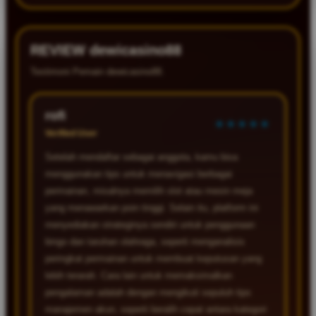
atau melihat promosi terbaru. Platform ini menyediakan
berbagai tips untuk menjelajahi platform. Misalnya,
cepat antara kategori game kasino dan aktivitas terkait
khusus. Selain itu, platform ini juga menyediakan
panduan penggunaan yang aman dan cepat untuk
kamu bisa mencoba strategi baru untuk permainan
olahraga. Anda dapat mengatur akun Anda dengan
pilihan untuk taruhan olahraga, dimana kamu dapat
mengelola akun, beralih antara kategori permainan, dan
bingo atau mempelajari cara menganalisis peringkat
mudah, memeriksa riwayat aktivitas, dan
mengikuti pertandingan favoritmu dan berpartisipasi
REVIEW dewicasino88
melakukan deposit maupun penarikan. Pengguna juga
dalam taruhan olahraga untuk mengambil keputusan
mengoptimalkan pengalaman bermain Anda secara
secara virtual. Untuk pengalaman yang lebih optimal,
bisa mendapatkan bantuan dukungan jika diperlukan.
Testimoni Pemain dewicasino88.
yang lebih tepat. Platform ini juga menyediakan
online. Platform ini juga memberikan informasi terbaru
terdapat tips dan strategi yang bisa kamu gunakan,
informasi tentang cara mengelola poin dan
tentang petunjuk menggunakan fitur-fitur platform dan
seperti mempelajari cara terbaik untuk mengelola
memanfaatkan promosi yang tersedia. Selain itu, kamu
update permainan yang terbaru. Dengan mempelajari
akunmu, mulai dari daftar (register) sebagai anggota
dina
bisa mendapatkan tips untuk navigasi cepat antar
★★★★★
tips dan strategi yang tersedia, Anda dapat
hingga memantau poin atau saldo. Pengguna juga
Verified User
kategori permainan, seperti dari casino ke olahraga atau
memaksimalkan pengalaman bermain dan menjelajahi
dapat dengan mudah beralih antara kategori permainan
sebaliknya. Bagi yang baru bergabung, ada panduan
Setelah mengunduh aplikasi dan mendaftar menjadi
berbagai macam game yang ditawarkan dengan cara
hanya dalam beberapa klik. Jadi, kamu dapat
mengenai cara daftar dan melakukan deposit serta
yang lebih mudah dan menyenangkan.
anggota, kamu bisa memulai petualangan seru di dunia
menikmati platform ini secara efektif dengan mengikuti
withdrawal dengan aman dan efisien. Dengan
online casino ini! Platform ini menyediakan beragam
alur penggunaan serta tips yang diberikan, untuk
mempelajari cara-cara ini, kamu akan lebih mudah
permainan seperti slot, bingo, dan berbagai jenis game
pengalaman bermain online yang menyenangkan dan
menikmati beragam game online seperti slot, table
optimal.
meja. Misalnya, untuk kamu penggemar olahraga,
games, dan sports betting dengan menciptakan
tersedia juga sports-related gaming untuk memuaskan
pengalaman yang menyenangkan dan bermanfaat.
semangatmu. Untuk memaksimalkan pengalaman
bermain, cobalah tips dan strategi yang tersedia, salah
satunya adalah analisa peringkat permainan agar
keputusanmu lebih tepat. Selain itu, platform ini juga