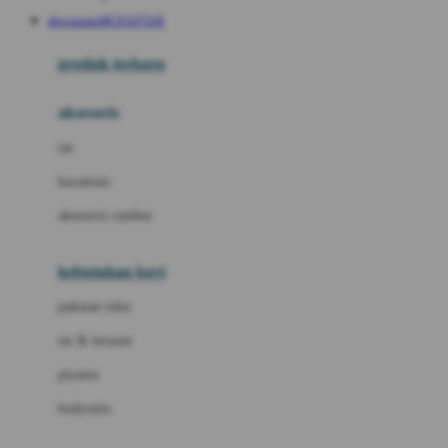
Awan
dewicasino88 DAFTAR
Azetabio
produk terbaru
B
aksesoris
Baabaasheepz
tas
Babiators
kacamata
Baby Dove
aksesoris rambut
Baby Jogger
Baby Rovega
kebutuhan bayi
Babybee
pakaian tidur
Banana Boat
set & terusan
Banz
piyama
Barbie
bodysuits
Beaba