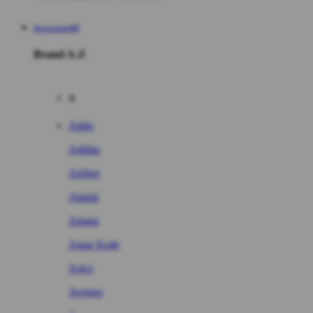
dewicasino88
Brand A-Z
A
Addo
Adidas
Airfree
Alamii
Amara
Aqua Scale
Asics
Aveeno