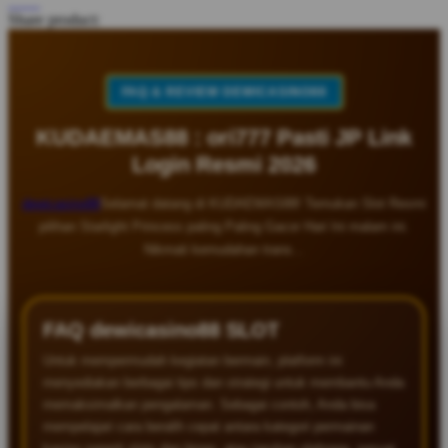
Share product:
FAQ & REVIEW DEWICASINO88
KUDAEMAS88 : ori777 Pasti JP Link
Login Resmi 2026
dewicasino88
Selamat datang di KUDAEMAS88! Temukan Slot Resmi
pilihan Starlight Princess paling Paling Gacor Hari Ini malam ini.
Nikmati kemudahan trans...
FAQ dewicasino88 SLOT
Untuk mempermudah kegiatan bermain, platform ini
menyediakan berbagai tips dan strategi untuk membantu Anda
memaksimalkan pengalaman. Sebagai contoh, Anda bisa
mempelajari cara beralih cepat antara kategori permainan