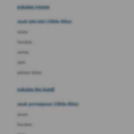
Buggygear
pakaian renang
Bumkins
anak laki-laki (18bln-8thn)
C
atasan
Cetaphil
bawahan
Chicco
setelan
Childlife
jaket
Clevamama
pakaian dalam
Cocolatte
Cottonseeds
pakaian ibu hamil
Cozy N Safe
anak perempuan (18bln-8thn)
Crane
atasan
Cybex
bawahan
D