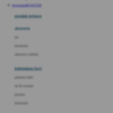
Awan
dewicasino88 DAFTAR
Azetabio
produk terbaru
B
aksesoris
Baabaasheepz
tas
Babiators
kacamata
Baby Dove
aksesoris rambut
Baby Jogger
Baby Rovega
kebutuhan bayi
Babybee
pakaian tidur
Banana Boat
set & terusan
Banz
piyama
Barbie
bodysuits
Beaba