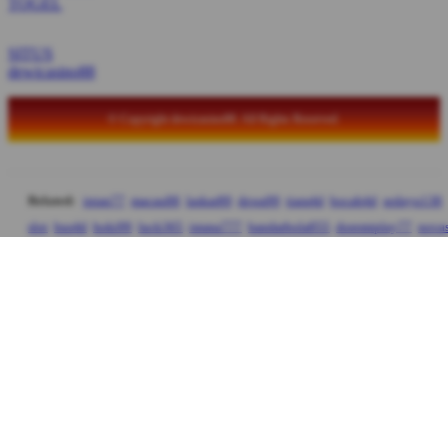
© Copyright dewicasino88. All Rights Reserved.
Related:
intan77
macau88
laskar89
dewa99
tiara4d
bocah4d
sedayu138
slot
bus4d
hoki99
luck365
istana777
bandarbola855
doremiplay77
nova