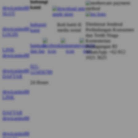
Perlindungan Konsumen
kami
media sosial
LOGIN
dan Tertib Niaga
Kementerian
bantuan
Perdagangan RI
LINK
dan faq
WhatsApp: +62 812
dewicasino88
1021 3625
021-
dewicasino88
123456789
DAFTAR
24 Hours
dewicasino88
LINK
DAFTAR
dewicasino88
dewicasino88
TOGEL
SITUS
dewicasino88