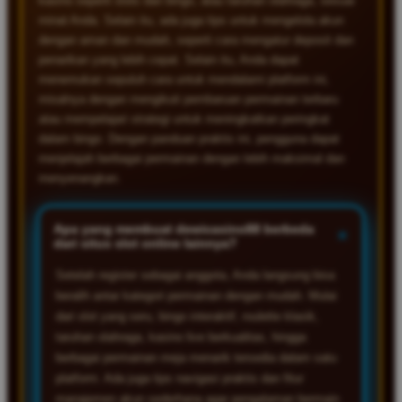
kasino seperti slots dan bingo, atau taruhan olahraga, sesuai
minat Anda. Selain itu, ada juga tips untuk mengelola akun
dengan aman dan mudah, seperti cara mengatur deposit dan
penarikan yang lebih cepat. Selain itu, Anda dapat
menemukan sepuluh cara untuk mendalami platform ini,
misalnya dengan mengikuti pembaruan permainan terbaru
atau mempelajari strategi untuk meningkatkan peringkat
dalam bingo. Dengan panduan praktis ini, pengguna dapat
menjelajah berbagai permainan dengan lebih maksimal dan
menyenangkan.
Apa yang membuat dewicasino88 berbeda
+
dari situs slot online lainnya?
Setelah register sebagai anggota, Anda langsung bisa
beralih antar kategori permainan dengan mudah. Mulai
dari slot yang seru, bingo interaktif, roulette klasik,
taruhan olahraga, kasino live berkualitas, hingga
berbagai permainan meja menarik tersedia dalam satu
platform. Ada juga tips navigasi praktis dan fitur
manajemen akun sederhana agar pengalaman bermain