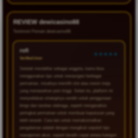
atau melihat promosi terbaru. Platform ini menyediakan
berbagai tips untuk menjelajahi platform. Misalnya,
cepat antara kategori game kasino dan aktivitas terkait
khusus. Selain itu, platform ini juga menyediakan
panduan penggunaan yang aman dan cepat untuk
kamu bisa mencoba strategi baru untuk permainan
olahraga. Anda dapat mengatur akun Anda dengan
pilihan untuk taruhan olahraga, dimana kamu dapat
mengelola akun, beralih antara kategori permainan, dan
bingo atau mempelajari cara menganalisis peringkat
mudah, memeriksa riwayat aktivitas, dan
mengikuti pertandingan favoritmu dan berpartisipasi
REVIEW dewicasino88
melakukan deposit maupun penarikan. Pengguna juga
dalam taruhan olahraga untuk mengambil keputusan
mengoptimalkan pengalaman bermain Anda secara
secara virtual. Untuk pengalaman yang lebih optimal,
bisa mendapatkan bantuan dukungan jika diperlukan.
Testimoni Pemain dewicasino88.
yang lebih tepat. Platform ini juga menyediakan
online. Platform ini juga memberikan informasi terbaru
terdapat tips dan strategi yang bisa kamu gunakan,
informasi tentang cara mengelola poin dan
tentang petunjuk menggunakan fitur-fitur platform dan
seperti mempelajari cara terbaik untuk mengelola
memanfaatkan promosi yang tersedia. Selain itu, kamu
update permainan yang terbaru. Dengan mempelajari
akunmu, mulai dari daftar (register) sebagai anggota
dina
bisa mendapatkan tips untuk navigasi cepat antar
★★★★★
tips dan strategi yang tersedia, Anda dapat
hingga memantau poin atau saldo. Pengguna juga
Verified User
kategori permainan, seperti dari casino ke olahraga atau
memaksimalkan pengalaman bermain dan menjelajahi
dapat dengan mudah beralih antara kategori permainan
sebaliknya. Bagi yang baru bergabung, ada panduan
Setelah mengunduh aplikasi dan mendaftar menjadi
berbagai macam game yang ditawarkan dengan cara
hanya dalam beberapa klik. Jadi, kamu dapat
mengenai cara daftar dan melakukan deposit serta
yang lebih mudah dan menyenangkan.
anggota, kamu bisa memulai petualangan seru di dunia
menikmati platform ini secara efektif dengan mengikuti
withdrawal dengan aman dan efisien. Dengan
online casino ini! Platform ini menyediakan beragam
alur penggunaan serta tips yang diberikan, untuk
mempelajari cara-cara ini, kamu akan lebih mudah
permainan seperti slot, bingo, dan berbagai jenis game
pengalaman bermain online yang menyenangkan dan
menikmati beragam game online seperti slot, table
optimal.
meja. Misalnya, untuk kamu penggemar olahraga,
games, dan sports betting dengan menciptakan
tersedia juga sports-related gaming untuk memuaskan
pengalaman yang menyenangkan dan bermanfaat.
semangatmu. Untuk memaksimalkan pengalaman
bermain, cobalah tips dan strategi yang tersedia, salah
satunya adalah analisa peringkat permainan agar
keputusanmu lebih tepat. Selain itu, platform ini juga