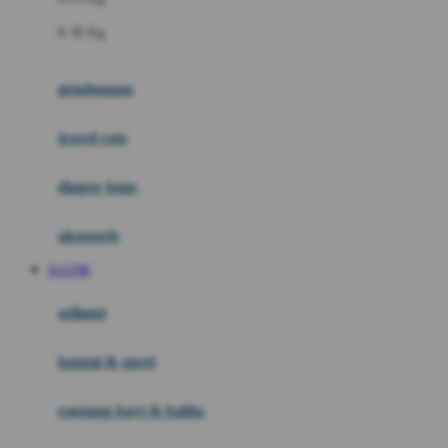
Felt So Sweet
0-36 Kg
Fisher Price
Flipper
gendongan
Friends Of Sally
travel cots
G
diaper bags
Gb
Geko
aksesoris
Graco
SLOT88
Gund
selimut
H
bantal & sprei
Habbie
Haenim
ranjang bayi & balita
Happy Horse