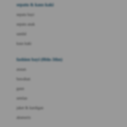
Beauty Barn
sepatu & kaus kaki
Bio Oil
sepatu bayi
Biolane
sepatu anak
Bite Fighters
sandal
Bizzi Growin
kaus kaki
Blackmores
fashion bayi (0bln-3thn)
Blooming Marvellous
atasan
Bonnels
bawahan
Bravado
gaun
Bruder
setelan
Brush Baby
jaket & kardigan
Buds Organics
aksesoris
Bugaboo