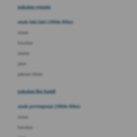
Buggygear
pakaian renang
Bumkins
anak laki-laki (18bln-8thn)
C
atasan
Cetaphil
bawahan
Chicco
setelan
Childlife
jaket
Clevamama
pakaian dalam
Cocolatte
Cottonseeds
pakaian ibu hamil
Cozy N Safe
anak perempuan (18bln-8thn)
Crane
atasan
Cybex
bawahan
D