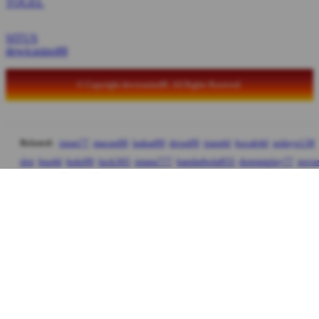
© Copyright dewicasino88. All Rights Reserved.
Related:
intan77
macau88
laskar89
dewa99
tiara4d
bocah4d
sedayu138
slot
bus4d
hoki99
luck365
istana777
bandarbola855
doremiplay77
nova