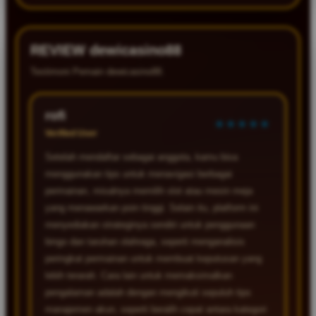
atau melihat promosi terbaru. Platform ini menyediakan
berbagai tips untuk menjelajahi platform. Misalnya,
cepat antara kategori game kasino dan aktivitas terkait
khusus. Selain itu, platform ini juga menyediakan
panduan penggunaan yang aman dan cepat untuk
kamu bisa mencoba strategi baru untuk permainan
olahraga. Anda dapat mengatur akun Anda dengan
pilihan untuk taruhan olahraga, dimana kamu dapat
mengelola akun, beralih antara kategori permainan, dan
bingo atau mempelajari cara menganalisis peringkat
mudah, memeriksa riwayat aktivitas, dan
mengikuti pertandingan favoritmu dan berpartisipasi
REVIEW dewicasino88
melakukan deposit maupun penarikan. Pengguna juga
dalam taruhan olahraga untuk mengambil keputusan
mengoptimalkan pengalaman bermain Anda secara
secara virtual. Untuk pengalaman yang lebih optimal,
bisa mendapatkan bantuan dukungan jika diperlukan.
Testimoni Pemain dewicasino88.
yang lebih tepat. Platform ini juga menyediakan
online. Platform ini juga memberikan informasi terbaru
terdapat tips dan strategi yang bisa kamu gunakan,
informasi tentang cara mengelola poin dan
tentang petunjuk menggunakan fitur-fitur platform dan
seperti mempelajari cara terbaik untuk mengelola
memanfaatkan promosi yang tersedia. Selain itu, kamu
update permainan yang terbaru. Dengan mempelajari
akunmu, mulai dari daftar (register) sebagai anggota
dina
bisa mendapatkan tips untuk navigasi cepat antar
★★★★★
tips dan strategi yang tersedia, Anda dapat
hingga memantau poin atau saldo. Pengguna juga
Verified User
kategori permainan, seperti dari casino ke olahraga atau
memaksimalkan pengalaman bermain dan menjelajahi
dapat dengan mudah beralih antara kategori permainan
sebaliknya. Bagi yang baru bergabung, ada panduan
Setelah mengunduh aplikasi dan mendaftar menjadi
berbagai macam game yang ditawarkan dengan cara
hanya dalam beberapa klik. Jadi, kamu dapat
mengenai cara daftar dan melakukan deposit serta
yang lebih mudah dan menyenangkan.
anggota, kamu bisa memulai petualangan seru di dunia
menikmati platform ini secara efektif dengan mengikuti
withdrawal dengan aman dan efisien. Dengan
online casino ini! Platform ini menyediakan beragam
alur penggunaan serta tips yang diberikan, untuk
mempelajari cara-cara ini, kamu akan lebih mudah
permainan seperti slot, bingo, dan berbagai jenis game
pengalaman bermain online yang menyenangkan dan
menikmati beragam game online seperti slot, table
optimal.
meja. Misalnya, untuk kamu penggemar olahraga,
games, dan sports betting dengan menciptakan
tersedia juga sports-related gaming untuk memuaskan
pengalaman yang menyenangkan dan bermanfaat.
semangatmu. Untuk memaksimalkan pengalaman
bermain, cobalah tips dan strategi yang tersedia, salah
satunya adalah analisa peringkat permainan agar
keputusanmu lebih tepat. Selain itu, platform ini juga