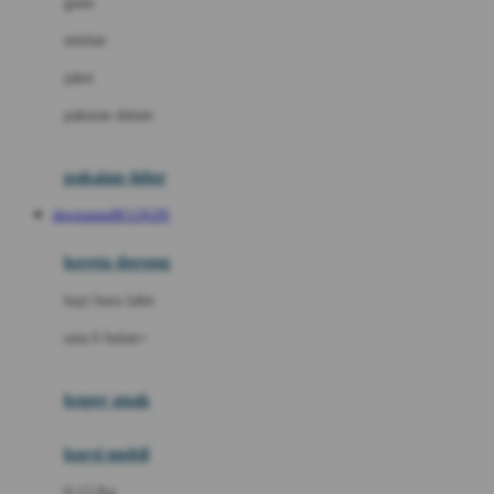
gaun
Dae Organics
setelan
Docare
jaket
Doona
pakaian dalam
Down To Earth
Drew
pakaian tidur
Dr. Brown's
dewicasino88 LOGIN
E
kereta dorong
ELC
bayi baru lahir
Ergobaby
usia 6 bulan+
Expert Care
koper anak
Ezyroller
kursi mobil
F
0-13 Kg