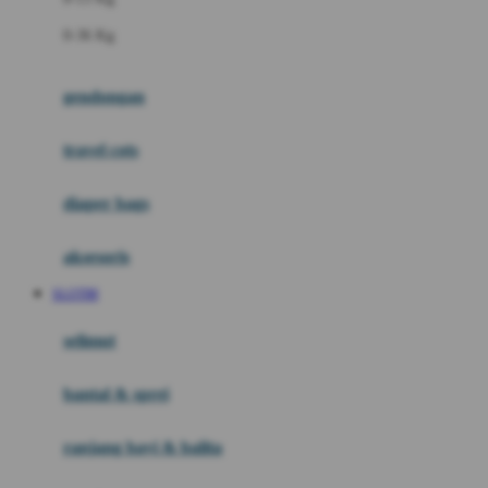
Felt So Sweet
0-36 Kg
Fisher Price
Flipper
gendongan
Friends Of Sally
travel cots
G
diaper bags
Gb
Geko
aksesoris
Graco
SLOT88
Gund
selimut
H
bantal & sprei
Habbie
Haenim
ranjang bayi & balita
Happy Horse