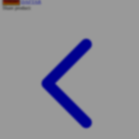
DAFTAR
LOGIN
Squishmallows
Share product:
Starbooks
Stick-O
Stokke
Sudocrem
Sumimo
Sunnylife
Sun-Staches
Swimava
T
Tommee Tippee
Trunki
Tutti Bambini