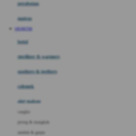
perabotan
Happy Tummy
Hauck
matras
Havaianas
SBOBET88
Hegen
botol
Hot Wheels
sterilizer & warmers
Hybrid
soothers & teethers
I
Inlacta DHA
celemek
Interlac
alat makan
Ivenet
cangkir
J
piring & mangkuk
Jack N Jill
sendok & garpu