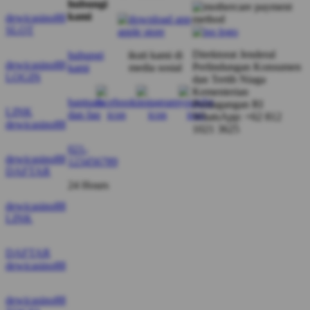
Perlindungan Konsumen
kami
media sosial
LOGIN
dan Tertib Niaga
Kementerian
bantuan
Perdagangan RI
LINK
dan faq
WhatsApp: +62 812
dewicasino88
1021 3625
021-
dewicasino88
123456789
DAFTAR
24 Hours
dewicasino88
LINK
DAFTAR
dewicasino88
dewicasino88
TOGEL
SITUS
dewicasino88