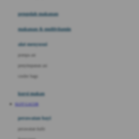
Joie
pengolah makanan
Joolz
Jujube
makanan & multivitamin
K
alat menyusui
Kiddycuts
pompa asi
Kumon
penyimpanan asi
L
cooler bags
Leapfrog
kursi makan
Leclerc
SLOT GACOR
Lee Vierra
Lillebaby
perawatan bayi
Little Bird Told Me
perawatan kulit
Little Miss Janis