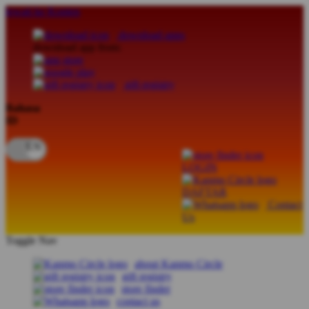
lewati ke Konten
download apps
download app from:
gift registry
Bahasa
ID
LOGIN
DAFTAR
Contact
Us
Toggle Nav
about Kanmo Circle
gift registry
store finder
contact us