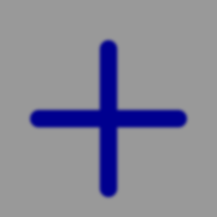
X
Xootz
Y
Yamatoya
Z
Zaxy
Zoggs
0-9
4Moms
59S