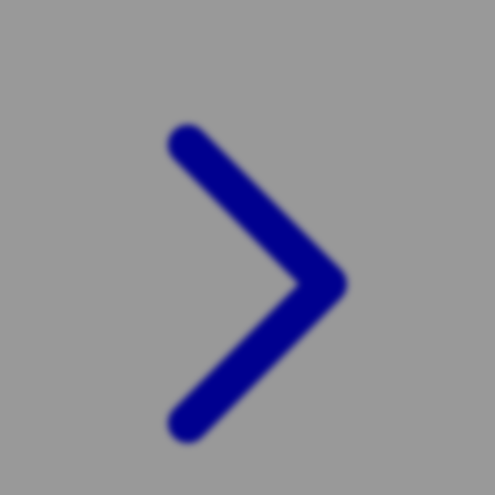
Twistshake
TY Toys
U
V
Veja
Vitaflow
Vtech
W
Waterland
Wellness