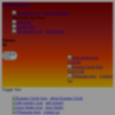
lewati ke Konten
download apps
download app from:
gift registry
Bahasa
ID
LOGIN
DAFTAR
Contact
Us
Toggle Nav
about Kanmo Circle
gift registry
store finder
contact us