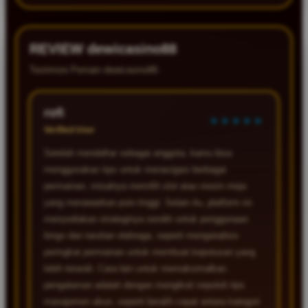
atau melihat promosi terbaru. Platform ini menyediakan
berbagai tips untuk menjelajahi platform. Misalnya,
cepat antara kategori game kasino dan aktivitas terkait
khusus. Selain itu, platform ini juga menyediakan
panduan penggunaan yang aman dan cepat untuk
kamu bisa mencoba strategi baru untuk permainan
olahraga. Anda dapat mengatur akun Anda dengan
pilihan untuk taruhan olahraga, dimana kamu dapat
mengelola akun, beralih antara kategori permainan, dan
bingo atau mempelajari cara menganalisis peringkat
mudah, memeriksa riwayat aktivitas, dan
mengikuti pertandingan favoritmu dan berpartisipasi
REVIEW dewicasino88
melakukan deposit maupun penarikan. Pengguna juga
dalam taruhan olahraga untuk mengambil keputusan
mengoptimalkan pengalaman bermain Anda secara
secara virtual. Untuk pengalaman yang lebih optimal,
bisa mendapatkan bantuan dukungan jika diperlukan.
Testimoni Pemain dewicasino88.
yang lebih tepat. Platform ini juga menyediakan
online. Platform ini juga memberikan informasi terbaru
terdapat tips dan strategi yang bisa kamu gunakan,
informasi tentang cara mengelola poin dan
tentang petunjuk menggunakan fitur-fitur platform dan
seperti mempelajari cara terbaik untuk mengelola
memanfaatkan promosi yang tersedia. Selain itu, kamu
update permainan yang terbaru. Dengan mempelajari
akunmu, mulai dari daftar (register) sebagai anggota
dina
bisa mendapatkan tips untuk navigasi cepat antar
tips dan strategi yang tersedia, Anda dapat
hingga memantau poin atau saldo. Pengguna juga
kategori permainan, seperti dari casino ke olahraga atau
Verified User
memaksimalkan pengalaman bermain dan menjelajahi
dapat dengan mudah beralih antara kategori permainan
sebaliknya. Bagi yang baru bergabung, ada panduan
berbagai macam game yang ditawarkan dengan cara
hanya dalam beberapa klik. Jadi, kamu dapat
mengenai cara daftar dan melakukan deposit serta
yang lebih mudah dan menyenangkan.
menikmati platform ini secara efektif dengan mengikuti
withdrawal dengan aman dan efisien. Dengan
alur penggunaan serta tips yang diberikan, untuk
mempelajari cara-cara ini, kamu akan lebih mudah
pengalaman bermain online yang menyenangkan dan
menikmati beragam game online seperti slot, table
optimal.
games, dan sports betting dengan menciptakan
pengalaman yang menyenangkan dan bermanfaat.