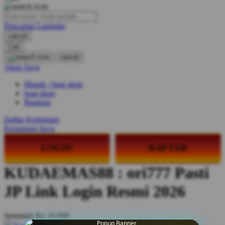
O
Pencarian Lanjutan
Oh Ma Grain
cancel
Okiedog
Cari
cancel
P
Akun Saya
Masuk / buat akun
Peachy
buat akun
Phil & Ted's
Bantuan
Philips Avent
Daftar Keinginan
Keranjang Saya
Pigeon
LOGIN
DAFTAR
Playgro
KUDAEMAS88 : ori777 Pasti
Poled Global
JP Link Login Resmi 2026
Ponycycle
Puma
Serendah
Rp 10.000
Pureats