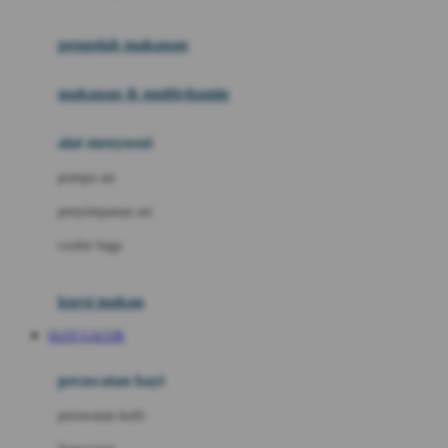
Joie
pengolah makanan
Joolz
Jujube
makanan & multivitamin
K
alat menyusui
Kiddycuts
pompa asi
Kumon
penyimpanan asi
L
cooler bags
Leapfrog
kursi makan
Leclerc
SLOT GACOR
Lee Vierra
Lillebaby
perawatan bayi
Little Bird Told Me
perawatan kulit
Little Miss Janis