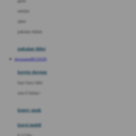
gaun
Dae Organics
setelan
Docare
jaket
Doona
pakaian dalam
Down To Earth
Drew
pakaian tidur
Dr. Brown's
dewicasino88 LOGIN
E
kereta dorong
ELC
bayi baru lahir
Ergobaby
usia 6 bulan+
Expert Care
koper anak
Ezyroller
kursi mobil
F
0-13 Kg