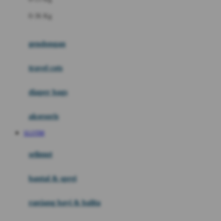
Felt So Sweet
0-36 Kg
Fisher Price
Flipper
gendongan
Friends Of Sally
travel cots
G
diaper bags
Gb
Geko
aksesoris
Graco
SLOT88
Gund
selimut
H
bantal & sprei
Habbie
Haenim
ranjang bayi & balita
Happy Horse