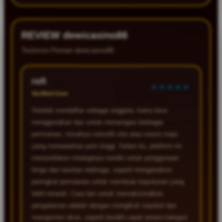
atau melihat promosi terbaru. Platform ini menyediakan
berbagai tips untuk menjelajahi platform. Misalnya,
cepat antara kategori game kasino dan aktivitas terkait
khusus. Selain itu, platform ini juga menyediakan
panduan penggunaan yang aman dan cepat untuk
kamu bisa mencoba strategi baru untuk permainan
olahraga. Anda dapat mengatur akun Anda dengan
pilihan untuk taruhan olahraga, dimana kamu dapat
mengelola akun, beralih antara kategori permainan, dan
bingo atau mempelajari cara menganalisis peringkat
mudah, memeriksa riwayat aktivitas, dan
mengikuti pertandingan favoritmu dan berpartisipasi
REVIEW dewicasino88
melakukan deposit maupun penarikan. Pengguna juga
dalam taruhan olahraga untuk mengambil keputusan
mengoptimalkan pengalaman bermain Anda secara
secara virtual. Untuk pengalaman yang lebih optimal,
bisa mendapatkan bantuan dukungan jika diperlukan.
Testimoni Pemain dewicasino88.
yang lebih tepat. Platform ini juga menyediakan
online. Platform ini juga memberikan informasi terbaru
terdapat tips dan strategi yang bisa kamu gunakan,
informasi tentang cara mengelola poin dan
tentang petunjuk menggunakan fitur-fitur platform dan
seperti mempelajari cara terbaik untuk mengelola
memanfaatkan promosi yang tersedia. Selain itu, kamu
update permainan yang terbaru. Dengan mempelajari
akunmu, mulai dari daftar (register) sebagai anggota
dina
bisa mendapatkan tips untuk navigasi cepat antar
★★★★★
tips dan strategi yang tersedia, Anda dapat
hingga memantau poin atau saldo. Pengguna juga
Verified User
kategori permainan, seperti dari casino ke olahraga atau
memaksimalkan pengalaman bermain dan menjelajahi
dapat dengan mudah beralih antara kategori permainan
sebaliknya. Bagi yang baru bergabung, ada panduan
Setelah mengunduh aplikasi dan mendaftar menjadi
berbagai macam game yang ditawarkan dengan cara
hanya dalam beberapa klik. Jadi, kamu dapat
mengenai cara daftar dan melakukan deposit serta
yang lebih mudah dan menyenangkan.
anggota, kamu bisa memulai petualangan seru di dunia
menikmati platform ini secara efektif dengan mengikuti
withdrawal dengan aman dan efisien. Dengan
online casino ini! Platform ini menyediakan beragam
alur penggunaan serta tips yang diberikan, untuk
mempelajari cara-cara ini, kamu akan lebih mudah
permainan seperti slot, bingo, dan berbagai jenis game
pengalaman bermain online yang menyenangkan dan
menikmati beragam game online seperti slot, table
optimal.
meja. Misalnya, untuk kamu penggemar olahraga,
games, dan sports betting dengan menciptakan
tersedia juga sports-related gaming untuk memuaskan
pengalaman yang menyenangkan dan bermanfaat.
semangatmu. Untuk memaksimalkan pengalaman
bermain, cobalah tips dan strategi yang tersedia, salah
satunya adalah analisa peringkat permainan agar
keputusanmu lebih tepat. Selain itu, platform ini juga