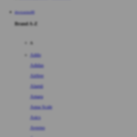
dewicasino88
Brand A-Z
A
Addo
Adidas
Airfree
Alamii
Amara
Aqua Scale
Asics
Aveeno