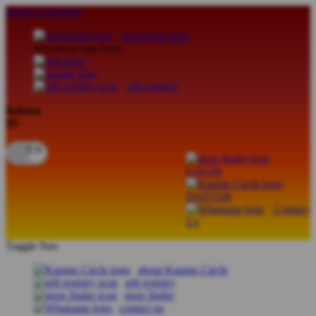
lewati ke Konten
download apps
download app from:
gift registry
Bahasa
ID
LOGIN
DAFTAR
Contact
Us
Toggle Nav
about Kanmo Circle
gift registry
store finder
contact us