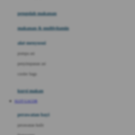
Joie
pengolah makanan
Joolz
Jujube
makanan & multivitamin
K
alat menyusui
Kiddycuts
pompa asi
Kumon
penyimpanan asi
L
cooler bags
Leapfrog
kursi makan
Leclerc
SLOT GACOR
Lee Vierra
Lillebaby
perawatan bayi
Little Bird Told Me
perawatan kulit
Little Miss Janis