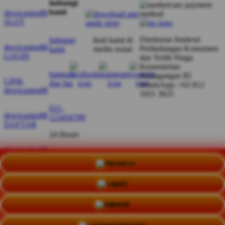
Perlindungan Konsumen
kami
media sosial
LOGIN
dan Tertib Niaga
Kementerian
bantuan
Perdagangan RI
LINK
dan faq
WhatsApp: +62 812
dewicasino88
1021 3625
021-
dewicasino88
123456789
DAFTAR
24 Hours
dewicasino88
LINK
DAFTAR
dewicasino88
PROMO
dewicasino88
TOGEL
LOGIN
SITUS
DAFTAR
dewicasino88