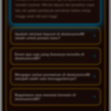
semakin nyaman. Nikmati deposit dan penarikan cepat,
lalu cek update pembaruan permainan terbaru setiap
minggu untuk raih poin tinggi!
Apakah minimal deposit di dewicasino88
+
ramah untuk pemain baru?
Platform ini menyediakan beragam pilihan permainan
online untuk Anda nikmati, mulai dari digital slots dan
Event apa saja yang biasanya tersedia di
+
dewicasino88?
bingo hingga table games dan sports-related gaming.
Sebagai contoh, selain mengakses beragam pilihan
Setelah mendaftar, anggota dapat menggunakan tips
game yang tersedia, Anda juga dapat mempelajari
untuk menavigasi berbagai permainan kasino, slot,
Mengapa variasi permainan di dewicasino88
strategize untuk meningkatkan peluang bermain seperti
+
menjadi salah satu keunggulannya?
bingo, dan taruhan olahraga di platform ini. Misalnya,
menganalisis peringkat permainan untuk membuat
para pemain bisa memilih permainan yang memiliki poin
keputusan lebih hati-hati dalam taruhan olahraga. Cara
Platform ini memungkinkan kamu untuk menjelajahi
tinggi atau strategi seperti menganalisis peringkat
ini dapat membantu Anda lebih menikmati pengalaman
berbagai macam permainan online, seperti slot, bingo,
Bagaimana cara memulai bermain di
permainan dalam kategori olahraga untuk membuat
+
berpartisipasi dalam berbagai macam event olahraga.
dewicasino88?
dan berbagai jenis permainan meja. Misalnya, kamu
keputusan yang lebih hati-hati. Selain itu, pengguna
Selain itu, platform ini menawarkan tips untuk
bisa mencoba slot dengan hadiah-hadiah menarik atau
dapat mengakses tips tentang cara mendaftar gratis
Setelah daftar akun selesai, kamu bisa menggunakan
manajemen akun yang efektif, seperti beralih dengan
menantang dirimu dalam game bingo dengan strategi