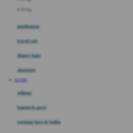
Felt So Sweet
0-36 Kg
Fisher Price
Flipper
gendongan
Friends Of Sally
travel cots
G
diaper bags
Gb
Geko
aksesoris
Graco
SLOT88
Gund
selimut
H
bantal & sprei
Habbie
Haenim
ranjang bayi & balita
Happy Horse