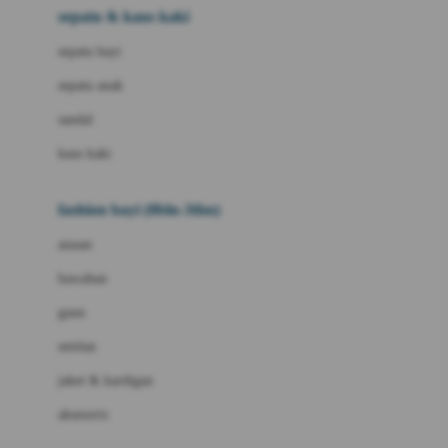
Beauty Barn
sepatu & kaus kaki
Bio Oil
sepatu bayi
Biolane
sepatu anak
Bite Fighters
sandal
Bizzi Growin
kaus kaki
Blackmores
fashion bayi (0bln-3thn)
Blooming Marvellous
atasan
Bonnels
bawahan
Bravado
gaun
Bruder
setelan
Brush Baby
jaket & kardigan
Buds Organics
aksesoris
Bugaboo