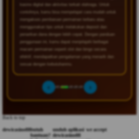
menawarkan panduan tentang cara mudah mengelola
akun, seperti beralih cepat antara kategori permainan
atau memeriksa riwayat aktivitas secara teratur.
Jangan lupa, akses update terbaru untuk menikmati
permainan baru dan fitur-fitur menarik!
‹
›
Back to top
dewicasino88
butuh
unduh aplikasi
we accept
bantuan?
dewicasino88
hubungi
kami
dewicasino88
SLOT
Direktorat Jenderal
hubungi
ikuti kami di
dewicasino88