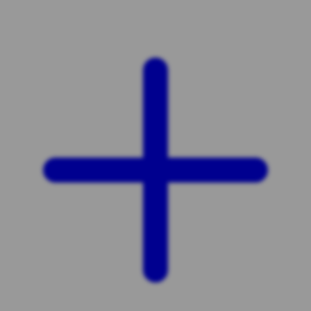
X
Xootz
Y
Yamatoya
Z
Zaxy
Zoggs
0-9
4Moms
59S