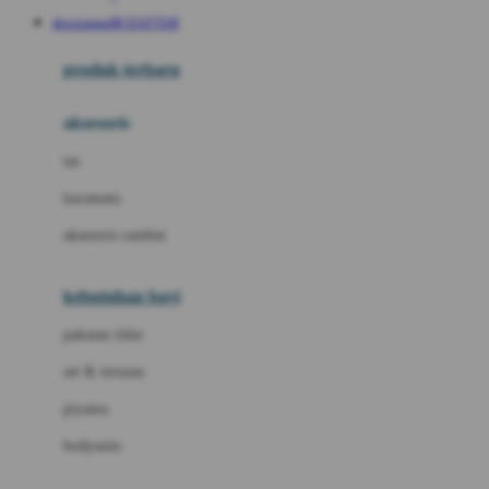
Awan
dewicasino88 DAFTAR
Azetabio
produk terbaru
B
aksesoris
Baabaasheepz
tas
Babiators
kacamata
Baby Dove
aksesoris rambut
Baby Jogger
Baby Rovega
kebutuhan bayi
Babybee
pakaian tidur
Banana Boat
set & terusan
Banz
piyama
Barbie
bodysuits
Beaba