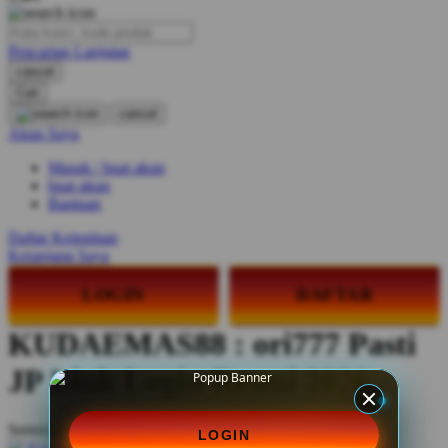
O
Pencarian Lanjutan
Oh Ma Grain
cancel
Okiedog
Cari
cancel
P
Akun Saya
Masuk / buat akun
Peachy
buat akun
Phil & Ted's
Bantuan
Philips Avent
Daftar Keinginan
Keranjang Saya
Pigeon
LOGIN
DAFTAR
Playgro
KUDAEMAS88 : ori777 Pasti
Poled Global
JP Link Login Resmi 2026
Ponycycle
Puma
Serendah
Rp 10.000
LOGIN
Pureats