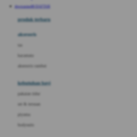
Awan
dewicasino88 DAFTAR
Azetabio
produk terbaru
B
aksesoris
Baabaasheepz
tas
Babiators
kacamata
Baby Dove
aksesoris rambut
Baby Jogger
Baby Rovega
kebutuhan bayi
Babybee
pakaian tidur
Banana Boat
set & terusan
Banz
piyama
Barbie
bodysuits
Beaba