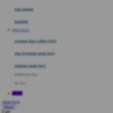
Mini Monkey
Moby
bak mandi
Momami
handuk
Mothercare
SITUS SLOT
Mustela
ayunan dan walker bayi
My Buddy Tag
My K
alas bermain anak bayi
N
mainan anak bayi
Naif
mothercare toys
Nike
elc toys
Nordic Natural
SLOT
Nuby
Akun Saya
Nuna
Masuk
Cari