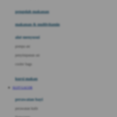
Joie
pengolah makanan
Joolz
Jujube
makanan & multivitamin
K
alat menyusui
Kiddycuts
pompa asi
Kumon
penyimpanan asi
L
cooler bags
Leapfrog
kursi makan
Leclerc
SLOT GACOR
Lee Vierra
Lillebaby
perawatan bayi
Little Bird Told Me
perawatan kulit
Little Miss Janis