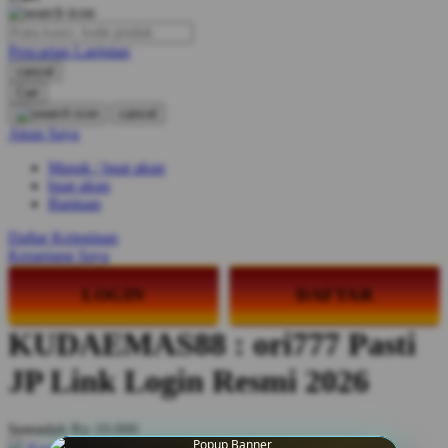
O
Pencarian Lanjutan
Oh Ma Grain
cancel
Okiedog
Cari
cancel
P
Akun Saya
Masuk / buat akun
Peachy
buat akun
Phil & Ted's
Bantuan
Philips Avent
Daftar Keinginan
Keranjang Saya
Pigeon
LOGIN
DAFTAR
Playgro
KUDAEMAS88 : ori777 Pasti
Poled Global
JP Link Login Resmi 2026
Ponycycle
Puma
Serendah
Rp 10.000
Pureats