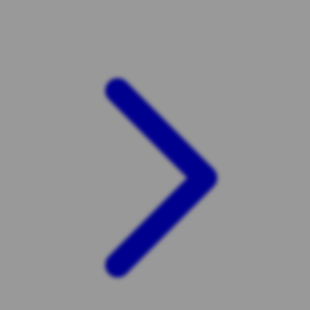
Twistshake
TY Toys
U
V
Veja
Vitaflow
Vtech
W
Waterland
Wellness