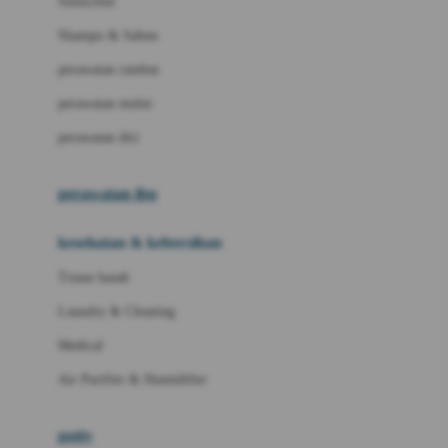
Sunscreen
London Taxi
Shampo & Sabun
Love To Dream
perawatan rambut
perawatan mulut
M
perawatan diri
Magformers
Mama's Choice
perawatan ibu
Mamas&Papas
kesehatan & kebersihan
Mamaway
Tissue basah
Maxi Cosi
Laundry & Cleaning
Megabloks
Medical
Micro
Air Purifier & Humidifier
MiDeer
Mimi & Lula
potty