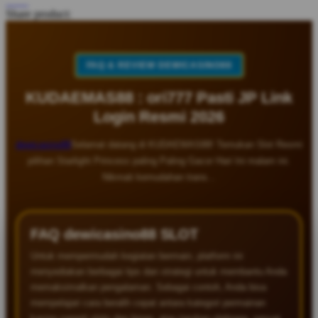
Share product:
FAQ & REVIEW DEWICASINO88
KUDAEMAS88 : ori777 Pasti JP Link
Login Resmi 2026
dewicasino88
Selamat datang di KUDAEMAS88! Temukan Slot Resmi
pilihan Starlight Princess paling Paling Gacor Hari Ini malam ini.
Nikmati kemudahan trans...
FAQ dewicasino88 SLOT
Untuk mempermudah kegiatan bermain, platform ini
menyediakan berbagai tips dan strategi untuk membantu Anda
memaksimalkan pengalaman. Sebagai contoh, Anda bisa
mempelajari cara beralih cepat antara kategori permainan