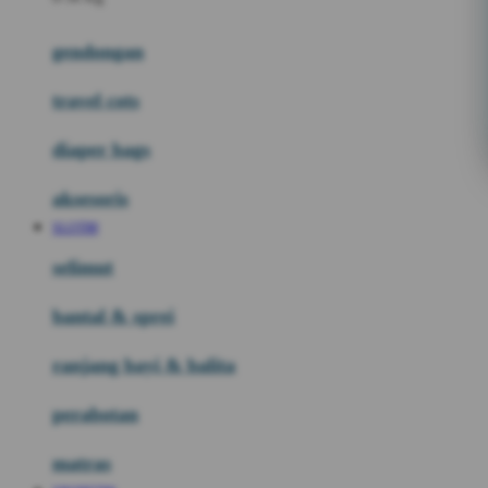
gendongan
travel cots
diaper bags
aksesoris
SLOT88
selimut
bantal & sprei
ranjang bayi & balita
perabotan
matras