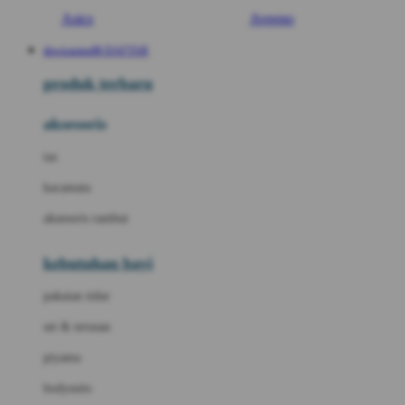
Asics
Aveeno
dewicasino88 DAFTAR
produk terbaru
aksesoris
tas
kacamata
aksesoris rambut
kebutuhan bayi
pakaian tidur
set & terusan
piyama
bodysuits