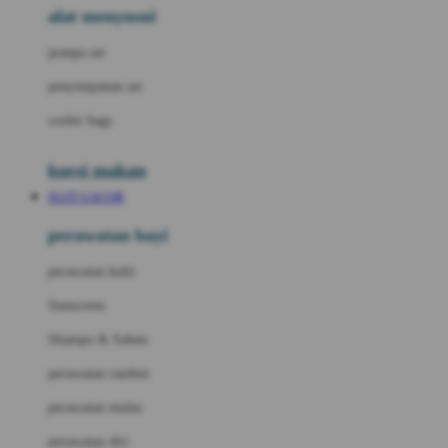
alat menyusui
pompa asi
penyimpanan asi
cooler bags
kursi makan
SLOT GACOR
perawatan bayi
perawatan kulit
Sunscreen
Shampo & Sabun
perawatan rambut
perawatan mulut
perawatan diri