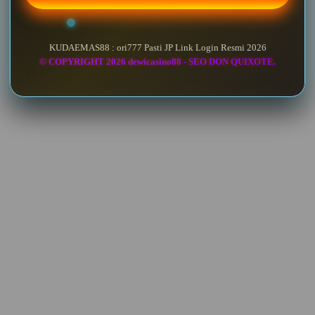
KUDAEMAS88 : ori777 Pasti JP Link Login Resmi 2026
© COPYRIGHT 2026 dewicasino88 - SEO DON QUIXOTE.