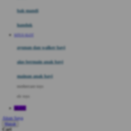
Mini Monkey
Moby
bak mandi
Momami
handuk
Mothercare
SITUS SLOT
Mustela
ayunan dan walker bayi
My Buddy Tag
My K
alas bermain anak bayi
N
mainan anak bayi
Naif
mothercare toys
Nike
elc toys
Nordic Natural
SLOT
Nuby
Akun Saya
Nuna
Masuk
Cari