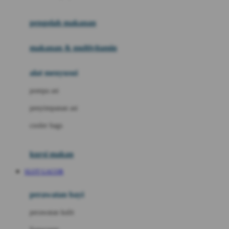
Joie
pengolah makanan
Joolz
Jujube
makanan & multivitamin
K
alat menyusui
Kiddycuts
pompa asi
Kumon
penyimpanan asi
L
cooler bags
Leapfrog
kursi makan
Leclerc
SLOT GACOR
Lee Vierra
Lillebaby
perawatan bayi
Little Bird Told Me
perawatan kulit
Little Miss Janis