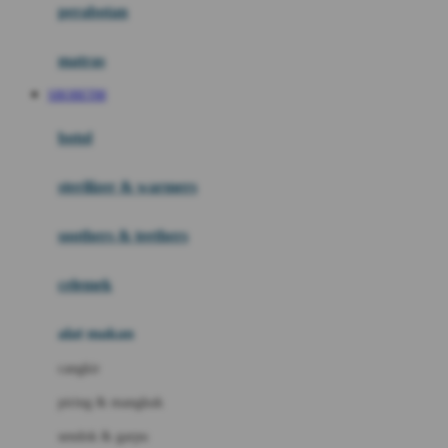
perabotan
Happy Tummy
Hauck
matras
Havaianas
SBOBET88
Hegen
botol
Hot Wheels
sterilizer & warmers
Hybrid
soothers & teethers
I
Inlacta DHA
celemek
Interlac
alat makan
Ivenet
cangkir
J
piring & mangkuk
Jack N Jill
sendok & garpu