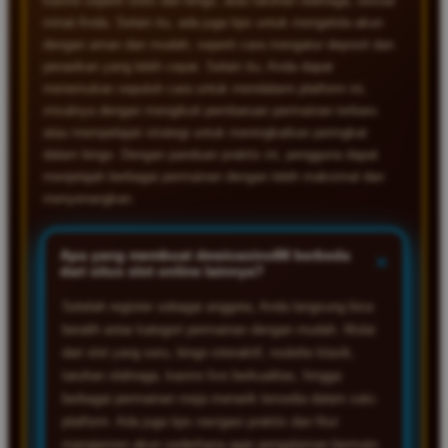
kasino seperti slots dan bingo, atau taruhan olahraga, sesuai
minat Anda. Selain itu, ada juga tips untuk mengelola akun
dengan aman dan mudah, seperti cara mengatur deposit dan
penarikan yang lebih cepat. Selain itu, Anda dapat
menemukan sepuluh cara untuk mendalami platform ini,
misalnya dengan mengikuti pembaruan permainan terbaru
atau mempelajari strategi untuk meningkatkan peringkat
dalam bingo. Dengan panduan praktis ini, pengguna dapat
menjelajah berbagai permainan dengan lebih maksimal dan
menyenangkan.
Apa yang membuat dewicasino88 berbeda
+
dari situs slot online lainnya?
Setelah register sebagai anggota, Anda langsung bisa
beralih antar kategori permainan dengan mudah. Mulai
dari slot yang seru, bingo interaktif, roulette klasik,
taruhan olahraga, kasino live berkualitas, hingga
berbagai permainan meja menarik tersedia dalam satu
platform. Ada juga tips navigasi praktis dan fitur
manajemen akun sederhana agar pengalaman bermain