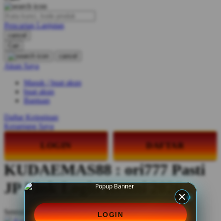
O
Pencarian Lanjutan
Oh Ma Grain
cancel
Okiedog
Cari
cancel
P
Akun Saya
Masuk / buat akun
Peachy
buat akun
Phil & Ted's
Bantuan
Philips Avent
Daftar Keinginan
Keranjang Saya
Pigeon
LOGIN
DAFTAR
Playgro
KUDAEMAS88 : ori777 Pasti
Poled Global
JP Link Login Resmi 2026
Ponycycle
Puma
Serendah
Rp 10.000
LOGIN
Pureats