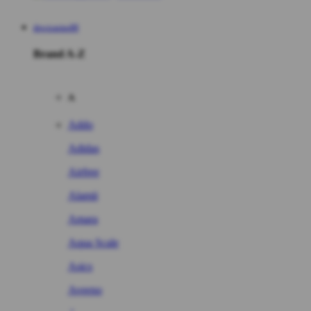
dewicasino88
Brand A-Z
A
Addo
Adidas
Airfree
Alamii
Amara
Aqua Scale
Asics
Aveeno