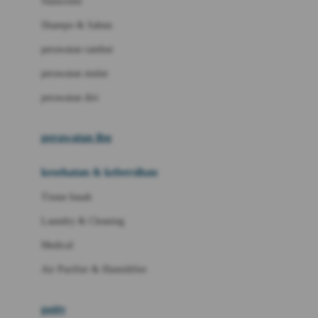
Sunscreen
London Taxi
Shampo & Sabun
Love To Dream
perawatan rambut
perawatan mulut
M
perawatan diri
Magformers
Mama's Choice
perawatan ibu
Mamas&Papas
kesehatan & kebersihan
Mamaway
Tissue basah
Maxi Cosi
Laundry & Cleaning
Megabloks
Medical
Micro
Air Purifier & Humidifier
MiDeer
Mimi & Lula
potty