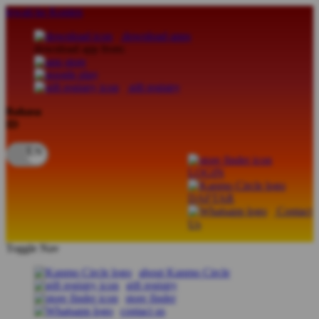
lewati ke Konten
download apps
download app from:
gift registry
Bahasa
ID
LOGIN
DAFTAR
Contact
Us
Toggle Nav
about Kanmo Circle
gift registry
store finder
contact us