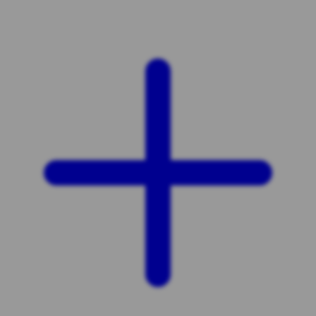
X
Xootz
Y
Yamatoya
Z
Zaxy
Zoggs
0-9
4Moms
59S