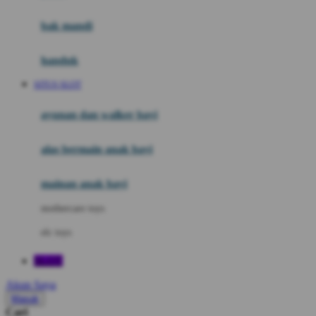
Mini Monkey
Moby
bak mandi
Momami
handuk
Mothercare
SITUS SLOT
Mustela
ayunan dan walker bayi
My Buddy Tag
My K
alas bermain anak bayi
N
mainan anak bayi
Naif
mothercare toys
Nike
elc toys
Nordic Natural
SLOT
Nuby
Akun Saya
Nuna
Masuk
Cari