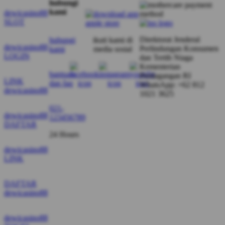
Perlindungan Konsumen
kami
media sosial
LOGIN
dan Tertib Niaga
Kementerian
bantuan
Perdagangan RI
LINK
dan faq
WhatsApp: +62 812
dewicasino88
1021 3625
021-
dewicasino88
123456789
DAFTAR
24 Hours
dewicasino88
LINK
DAFTAR
dewicasino88
dewicasino88
TOGEL
SITUS
dewicasino88