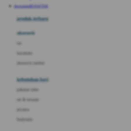
Awan
dewicasino88 DAFTAR
Azetabio
produk terbaru
B
aksesoris
Baabaasheepz
tas
Babiators
kacamata
Baby Dove
aksesoris rambut
Baby Jogger
Baby Rovega
kebutuhan bayi
Babybee
pakaian tidur
Banana Boat
set & terusan
Banz
piyama
Barbie
bodysuits
Beaba