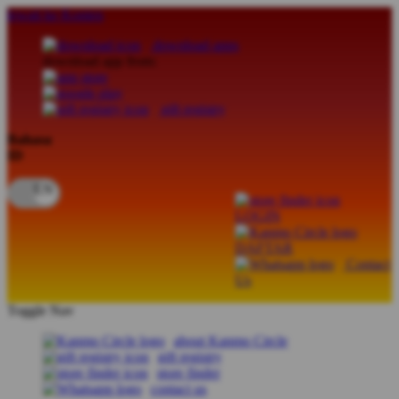
lewati ke Konten
download apps
download app from:
gift registry
Bahasa
ID
LOGIN
DAFTAR
Contact
Us
Toggle Nav
about Kanmo Circle
gift registry
store finder
contact us