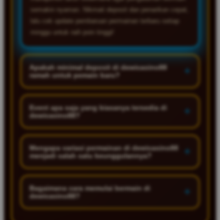
semakin nyaman. Nikmati deposit dan penarikan cepat,
lalu cek update pembaruan permainan terbaru setiap
minggu untuk raih poin tinggi!
Apakah minimal deposit di dewicasino88
+
ramah untuk pemain baru?
Platform ini menyediakan beragam pilihan permainan
online untuk Anda nikmati, mulai dari digital slots dan
Event apa saja yang biasanya tersedia di
+
dewicasino88?
bingo hingga table games dan sports-related gaming.
Sebagai contoh, selain mengakses beragam pilihan
Setelah mendaftar, anggota dapat menggunakan tips
game yang tersedia, Anda juga dapat mempelajari
untuk menavigasi berbagai permainan kasino, slot,
Mengapa variasi permainan di dewicasino88
strategize untuk meningkatkan peluang bermain seperti
+
menjadi salah satu keunggulannya?
bingo, dan taruhan olahraga di platform ini. Misalnya,
menganalisis peringkat permainan untuk membuat
para pemain bisa memilih permainan yang memiliki poin
keputusan lebih hati-hati dalam taruhan olahraga. Cara
Platform ini memungkinkan kamu untuk menjelajahi
tinggi atau strategi seperti menganalisis peringkat
ini dapat membantu Anda lebih menikmati pengalaman
berbagai macam permainan online, seperti slot, bingo,
Bagaimana cara memulai bermain di
permainan dalam kategori olahraga untuk membuat
+
berpartisipasi dalam berbagai macam event olahraga.
dewicasino88?
dan berbagai jenis permainan meja. Misalnya, kamu
keputusan yang lebih hati-hati. Selain itu, pengguna
Selain itu, platform ini menawarkan tips untuk
bisa mencoba slot dengan hadiah-hadiah menarik atau
dapat mengakses tips tentang cara mendaftar gratis
Setelah daftar akun selesai, kamu bisa menggunakan
manajemen akun yang efektif, seperti beralih dengan
menantang dirimu dalam game bingo dengan strategi