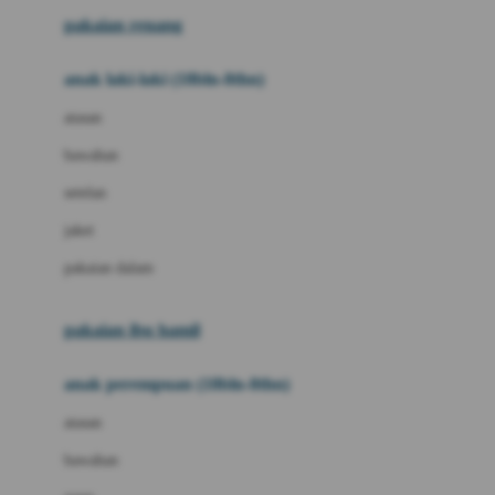
Buggygear
pakaian renang
Bumkins
anak laki-laki (18bln-8thn)
C
atasan
Cetaphil
bawahan
Chicco
setelan
Childlife
jaket
Clevamama
pakaian dalam
Cocolatte
Cottonseeds
pakaian ibu hamil
Cozy N Safe
anak perempuan (18bln-8thn)
Crane
atasan
Cybex
bawahan
D