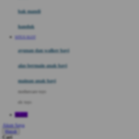
Mini Monkey
Moby
bak mandi
Momami
handuk
Mothercare
SITUS SLOT
Mustela
ayunan dan walker bayi
My Buddy Tag
My K
alas bermain anak bayi
N
mainan anak bayi
Naif
mothercare toys
Nike
elc toys
Nordic Natural
SLOT
Nuby
Akun Saya
Nuna
Masuk
Cari