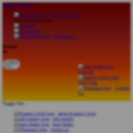
lewati ke Konten
download apps
download app from:
gift registry
Bahasa
ID
LOGIN
DAFTAR
Contact
Us
Toggle Nav
about Kanmo Circle
gift registry
store finder
contact us