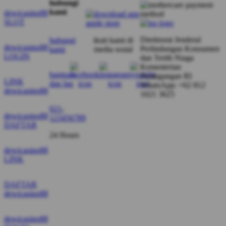
Perlindungan Konsumen
kami
media sosial
LOGIN
dan Tertib Niaga
Kementerian
bantuan
Perdagangan RI
LINK
dan faq
WhatsApp: +62 812
dewicasino88
1021 3625
021-
dewicasino88
123456789
DAFTAR
24 Hours
dewicasino88
LINK
DAFTAR
dewicasino88
dewicasino88
TOGEL
SITUS
dewicasino88