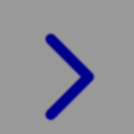
Twistshake
TY Toys
U
V
Veja
Vitaflow
Vtech
W
Waterland
Wellness