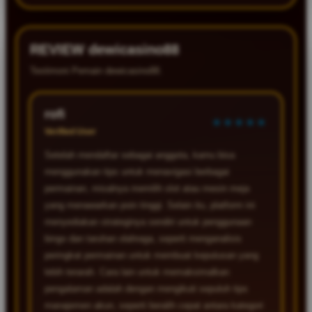
atau melihat promosi terbaru. Platform ini menyediakan
berbagai tips untuk menjelajahi platform. Misalnya,
cepat antara kategori game kasino dan aktivitas terkait
khusus. Selain itu, platform ini juga menyediakan
panduan penggunaan yang aman dan cepat untuk
kamu bisa mencoba strategi baru untuk permainan
olahraga. Anda dapat mengatur akun Anda dengan
pilihan untuk taruhan olahraga, dimana kamu dapat
mengelola akun, beralih antara kategori permainan, dan
bingo atau mempelajari cara menganalisis peringkat
mudah, memeriksa riwayat aktivitas, dan
mengikuti pertandingan favoritmu dan berpartisipasi
REVIEW dewicasino88
melakukan deposit maupun penarikan. Pengguna juga
dalam taruhan olahraga untuk mengambil keputusan
mengoptimalkan pengalaman bermain Anda secara
secara virtual. Untuk pengalaman yang lebih optimal,
bisa mendapatkan bantuan dukungan jika diperlukan.
Testimoni Pemain dewicasino88.
yang lebih tepat. Platform ini juga menyediakan
online. Platform ini juga memberikan informasi terbaru
terdapat tips dan strategi yang bisa kamu gunakan,
informasi tentang cara mengelola poin dan
tentang petunjuk menggunakan fitur-fitur platform dan
seperti mempelajari cara terbaik untuk mengelola
memanfaatkan promosi yang tersedia. Selain itu, kamu
update permainan yang terbaru. Dengan mempelajari
akunmu, mulai dari daftar (register) sebagai anggota
dina
bisa mendapatkan tips untuk navigasi cepat antar
★★★★★
tips dan strategi yang tersedia, Anda dapat
hingga memantau poin atau saldo. Pengguna juga
Verified User
kategori permainan, seperti dari casino ke olahraga atau
memaksimalkan pengalaman bermain dan menjelajahi
dapat dengan mudah beralih antara kategori permainan
sebaliknya. Bagi yang baru bergabung, ada panduan
Setelah mengunduh aplikasi dan mendaftar menjadi
berbagai macam game yang ditawarkan dengan cara
hanya dalam beberapa klik. Jadi, kamu dapat
mengenai cara daftar dan melakukan deposit serta
yang lebih mudah dan menyenangkan.
anggota, kamu bisa memulai petualangan seru di dunia
menikmati platform ini secara efektif dengan mengikuti
withdrawal dengan aman dan efisien. Dengan
online casino ini! Platform ini menyediakan beragam
alur penggunaan serta tips yang diberikan, untuk
mempelajari cara-cara ini, kamu akan lebih mudah
permainan seperti slot, bingo, dan berbagai jenis game
pengalaman bermain online yang menyenangkan dan
menikmati beragam game online seperti slot, table
optimal.
meja. Misalnya, untuk kamu penggemar olahraga,
games, dan sports betting dengan menciptakan
tersedia juga sports-related gaming untuk memuaskan
pengalaman yang menyenangkan dan bermanfaat.
semangatmu. Untuk memaksimalkan pengalaman
bermain, cobalah tips dan strategi yang tersedia, salah
satunya adalah analisa peringkat permainan agar
keputusanmu lebih tepat. Selain itu, platform ini juga