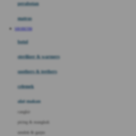
perabotan
Happy Tummy
Hauck
matras
Havaianas
SBOBET88
Hegen
botol
Hot Wheels
sterilizer & warmers
Hybrid
soothers & teethers
I
Inlacta DHA
celemek
Interlac
alat makan
Ivenet
cangkir
J
piring & mangkuk
Jack N Jill
sendok & garpu