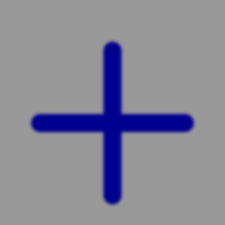
X
Xootz
Y
Yamatoya
Z
Zaxy
Zoggs
0-9
4Moms
59S