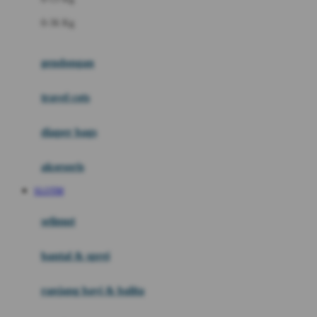
Felt So Sweet
0-36 Kg
Fisher Price
Flipper
gendongan
Friends Of Sally
travel cots
G
diaper bags
Gb
Geko
aksesoris
Graco
SLOT88
Gund
selimut
H
bantal & sprei
Habbie
Haenim
ranjang bayi & balita
Happy Horse