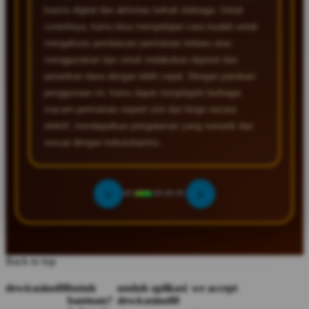
‹
›
Back to top
dewicasino88
butuh
unduh aplikasi
we accept
bantuan?
dewicasino88
hubungi
kami
dewicasino88
SLOT
Direktorat Jenderal
hubungi
ikuti kami di
dewicasino88