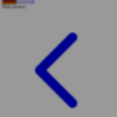
DAFTAR
LOGIN
Squishmallows
Share product:
Starbooks
Stick-O
Stokke
Sudocrem
Sumimo
Sunnylife
Sun-Staches
Swimava
T
Tommee Tippee
Trunki
Tutti Bambini