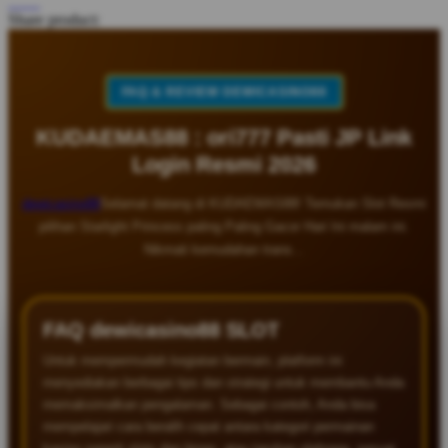
Share product:
FAQ & REVIEW DEWICASINO88
KUDAEMAS88 : ori777 Pasti JP Link
Login Resmi 2026
dewicasino88
Selamat datang di KUDAEMAS88! Temukan Slot Resmi
pilihan Starlight Princess paling Paling Gacor Hari Ini malam ini.
Nikmati kemudahan trans...
FAQ dewicasino88 SLOT
Untuk mempermudah kegiatan bermain, platform ini
menyediakan berbagai tips dan strategi untuk membantu Anda
memaksimalkan pengalaman. Sebagai contoh, Anda bisa
mempelajari cara beralih cepat antara kategori permainan