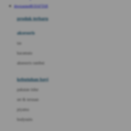
Awan
dewicasino88 DAFTAR
Azetabio
produk terbaru
B
aksesoris
Baabaasheepz
tas
Babiators
kacamata
Baby Dove
aksesoris rambut
Baby Jogger
Baby Rovega
kebutuhan bayi
Babybee
pakaian tidur
Banana Boat
set & terusan
Banz
piyama
Barbie
bodysuits
Beaba