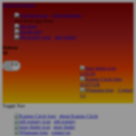
lewati ke Konten
download apps
download app from:
gift registry
Bahasa
ID
LOGIN
DAFTAR
Contact
Us
Toggle Nav
about Kanmo Circle
gift registry
store finder
contact us