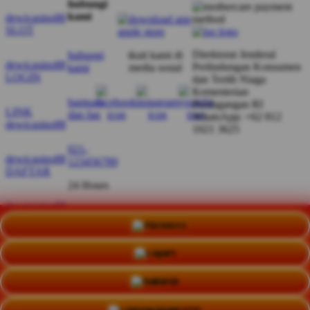
Perlindungan Konsumen
kami
media sosial
LOGIN
dan Tertib Niaga
Kementerian
bantuan
Perdagangan RI
LINK
dan faq
WhatsApp: +62 812
dewicasino88
1021 3625
021-
dewicasino88
123456789
DAFTAR
24 Hours
dewicasino88
LINK
DAFTAR
dewicasino88
PROMO
dewicasino88
TOGEL
LOGIN
SITUS
DAFTAR
dewicasino88