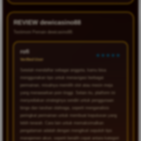
atau melihat promosi terbaru. Platform ini menyediakan
berbagai tips untuk menjelajahi platform. Misalnya,
cepat antara kategori game kasino dan aktivitas terkait
khusus. Selain itu, platform ini juga menyediakan
panduan penggunaan yang aman dan cepat untuk
kamu bisa mencoba strategi baru untuk permainan
olahraga. Anda dapat mengatur akun Anda dengan
pilihan untuk taruhan olahraga, dimana kamu dapat
mengelola akun, beralih antara kategori permainan, dan
bingo atau mempelajari cara menganalisis peringkat
mudah, memeriksa riwayat aktivitas, dan
mengikuti pertandingan favoritmu dan berpartisipasi
REVIEW dewicasino88
melakukan deposit maupun penarikan. Pengguna juga
dalam taruhan olahraga untuk mengambil keputusan
mengoptimalkan pengalaman bermain Anda secara
secara virtual. Untuk pengalaman yang lebih optimal,
bisa mendapatkan bantuan dukungan jika diperlukan.
Testimoni Pemain dewicasino88.
yang lebih tepat. Platform ini juga menyediakan
online. Platform ini juga memberikan informasi terbaru
terdapat tips dan strategi yang bisa kamu gunakan,
informasi tentang cara mengelola poin dan
tentang petunjuk menggunakan fitur-fitur platform dan
seperti mempelajari cara terbaik untuk mengelola
memanfaatkan promosi yang tersedia. Selain itu, kamu
update permainan yang terbaru. Dengan mempelajari
akunmu, mulai dari daftar (register) sebagai anggota
dina
bisa mendapatkan tips untuk navigasi cepat antar
★★★★★
tips dan strategi yang tersedia, Anda dapat
hingga memantau poin atau saldo. Pengguna juga
Verified User
kategori permainan, seperti dari casino ke olahraga atau
memaksimalkan pengalaman bermain dan menjelajahi
dapat dengan mudah beralih antara kategori permainan
sebaliknya. Bagi yang baru bergabung, ada panduan
Setelah mengunduh aplikasi dan mendaftar menjadi
berbagai macam game yang ditawarkan dengan cara
hanya dalam beberapa klik. Jadi, kamu dapat
mengenai cara daftar dan melakukan deposit serta
yang lebih mudah dan menyenangkan.
anggota, kamu bisa memulai petualangan seru di dunia
menikmati platform ini secara efektif dengan mengikuti
withdrawal dengan aman dan efisien. Dengan
online casino ini! Platform ini menyediakan beragam
alur penggunaan serta tips yang diberikan, untuk
mempelajari cara-cara ini, kamu akan lebih mudah
permainan seperti slot, bingo, dan berbagai jenis game
pengalaman bermain online yang menyenangkan dan
menikmati beragam game online seperti slot, table
optimal.
meja. Misalnya, untuk kamu penggemar olahraga,
games, dan sports betting dengan menciptakan
tersedia juga sports-related gaming untuk memuaskan
pengalaman yang menyenangkan dan bermanfaat.
semangatmu. Untuk memaksimalkan pengalaman
bermain, cobalah tips dan strategi yang tersedia, salah
satunya adalah analisa peringkat permainan agar
keputusanmu lebih tepat. Selain itu, platform ini juga