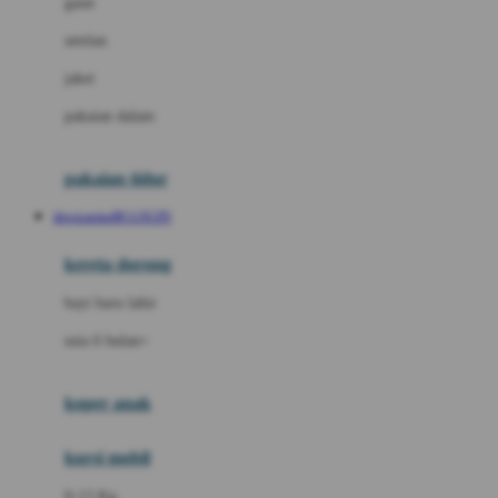
gaun
Dae Organics
setelan
Docare
jaket
Doona
pakaian dalam
Down To Earth
Drew
pakaian tidur
Dr. Brown's
dewicasino88 LOGIN
E
kereta dorong
ELC
bayi baru lahir
Ergobaby
usia 6 bulan+
Expert Care
koper anak
Ezyroller
kursi mobil
F
0-13 Kg