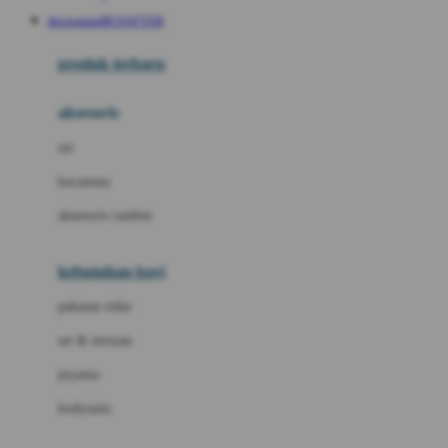
Awan
dewicasino88 DAFTAR
Azetabio
produk terbaru
B
aksesoris
Baabaasheepz
tas
Babiators
kacamata
Baby Dove
aksesoris rambut
Baby Jogger
Baby Rovega
kebutuhan bayi
Babybee
pakaian tidur
Banana Boat
set & terusan
Banz
piyama
Barbie
bodysuits
Beaba