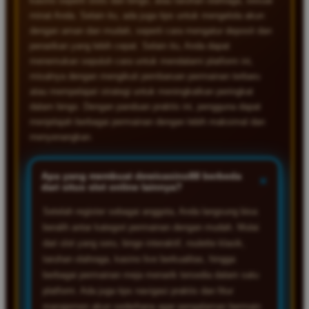
kasino seperti slots dan bingo, atau taruhan olahraga, sesuai
minat Anda. Selain itu, ada juga tips untuk mengelola akun
dengan aman dan mudah, seperti cara mengatur deposit dan
penarikan yang lebih cepat. Selain itu, Anda dapat
menemukan sepuluh cara untuk mendalami platform ini,
misalnya dengan mengikuti pembaruan permainan terbaru
atau mempelajari strategi untuk meningkatkan peringkat
dalam bingo. Dengan panduan praktis ini, pengguna dapat
menjelajah berbagai permainan dengan lebih maksimal dan
menyenangkan.
Apa yang membuat dewicasino88 berbeda
+
dari situs slot online lainnya?
Setelah register sebagai anggota, Anda langsung bisa
beralih antar kategori permainan dengan mudah. Mulai
dari slot yang seru, bingo interaktif, roulette klasik,
taruhan olahraga, kasino live berkualitas, hingga
berbagai permainan meja menarik tersedia dalam satu
platform. Ada juga tips navigasi praktis dan fitur
manajemen akun sederhana agar pengalaman bermain