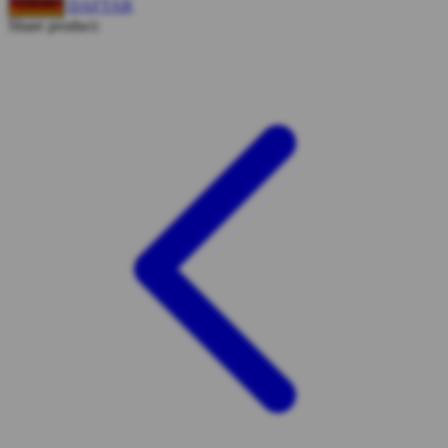
DAFTAR
LOGIN
Squishmallows
Share product:
Starbooks
Stick-O
Stokke
Sudocrem
Sumimo
Sunnylife
Sun-Staches
Swimava
T
Tommee Tippee
Trunki
Tutti Bambini