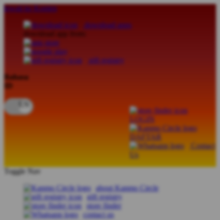
lewati ke Konten
download apps
download app from:
gift registry
Bahasa
ID
LOGIN
DAFTAR
Contact
Us
Toggle Nav
about Kanmo Circle
gift registry
store finder
contact us