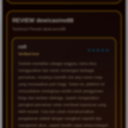
atau melihat promosi terbaru. Platform ini menyediakan
berbagai tips untuk menjelajahi platform. Misalnya,
cepat antara kategori game kasino dan aktivitas terkait
khusus. Selain itu, platform ini juga menyediakan
panduan penggunaan yang aman dan cepat untuk
kamu bisa mencoba strategi baru untuk permainan
olahraga. Anda dapat mengatur akun Anda dengan
pilihan untuk taruhan olahraga, dimana kamu dapat
mengelola akun, beralih antara kategori permainan, dan
bingo atau mempelajari cara menganalisis peringkat
mudah, memeriksa riwayat aktivitas, dan
mengikuti pertandingan favoritmu dan berpartisipasi
REVIEW dewicasino88
melakukan deposit maupun penarikan. Pengguna juga
dalam taruhan olahraga untuk mengambil keputusan
mengoptimalkan pengalaman bermain Anda secara
secara virtual. Untuk pengalaman yang lebih optimal,
bisa mendapatkan bantuan dukungan jika diperlukan.
Testimoni Pemain dewicasino88.
yang lebih tepat. Platform ini juga menyediakan
online. Platform ini juga memberikan informasi terbaru
terdapat tips dan strategi yang bisa kamu gunakan,
informasi tentang cara mengelola poin dan
tentang petunjuk menggunakan fitur-fitur platform dan
seperti mempelajari cara terbaik untuk mengelola
memanfaatkan promosi yang tersedia. Selain itu, kamu
update permainan yang terbaru. Dengan mempelajari
akunmu, mulai dari daftar (register) sebagai anggota
dina
bisa mendapatkan tips untuk navigasi cepat antar
tips dan strategi yang tersedia, Anda dapat
hingga memantau poin atau saldo. Pengguna juga
kategori permainan, seperti dari casino ke olahraga atau
Verified User
memaksimalkan pengalaman bermain dan menjelajahi
dapat dengan mudah beralih antara kategori permainan
sebaliknya. Bagi yang baru bergabung, ada panduan
berbagai macam game yang ditawarkan dengan cara
hanya dalam beberapa klik. Jadi, kamu dapat
mengenai cara daftar dan melakukan deposit serta
yang lebih mudah dan menyenangkan.
menikmati platform ini secara efektif dengan mengikuti
withdrawal dengan aman dan efisien. Dengan
alur penggunaan serta tips yang diberikan, untuk
mempelajari cara-cara ini, kamu akan lebih mudah
pengalaman bermain online yang menyenangkan dan
menikmati beragam game online seperti slot, table
optimal.
games, dan sports betting dengan menciptakan
pengalaman yang menyenangkan dan bermanfaat.