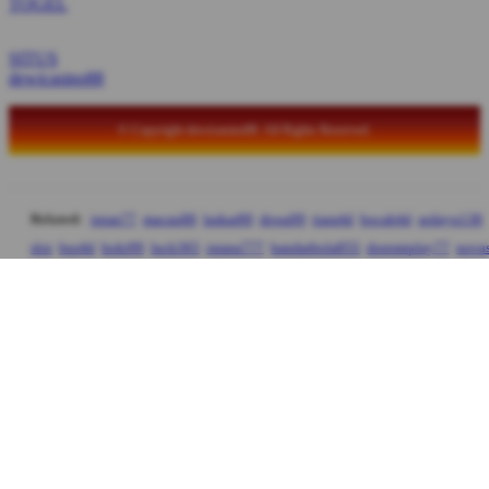
© Copyright dewicasino88. All Rights Reserved.
Related:
intan77
macau88
laskar89
dewa99
tiara4d
bocah4d
sedayu138
slot
bus4d
hoki99
luck365
istana777
bandarbola855
doremiplay77
nova