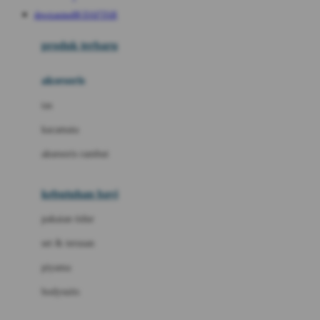
Awan
dewicasino88 DAFTAR
Azetabio
produk terbaru
B
aksesoris
Baabaasheepz
tas
Babiators
kacamata
Baby Dove
aksesoris rambut
Baby Jogger
Baby Rovega
kebutuhan bayi
Babybee
pakaian tidur
Banana Boat
set & terusan
Banz
piyama
Barbie
bodysuits
Beaba