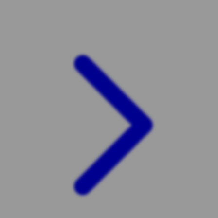
Twistshake
TY Toys
U
V
Veja
Vitaflow
Vtech
W
Waterland
Wellness