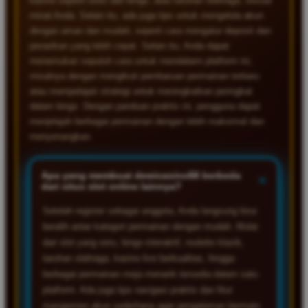
kasino seperti slots dan bingo, atau taruhan olahraga, sesuai
minat Anda. Selain itu, ada juga tips untuk mengelola akun
dengan aman dan mudah, seperti cara mengatur deposit dan
penarikan yang lebih cepat. Selain itu, Anda dapat
menemukan sepuluh cara untuk mendalami platform ini,
misalnya dengan mengikuti pembaruan permainan terbaru
atau mempelajari strategi untuk meningkatkan peringkat
dalam bingo. Dengan panduan praktis ini, pengguna dapat
menjelajah berbagai permainan dengan lebih maksimal dan
menyenangkan.
Apa yang membuat dewicasino88 berbeda
+
dari situs slot online lainnya?
Setelah register sebagai anggota, Anda langsung bisa
beralih antar kategori permainan dengan mudah. Mulai
dari slot yang seru, bingo interaktif, roulette klasik,
taruhan olahraga, kasino live berkualitas, hingga
berbagai permainan meja menarik tersedia dalam satu
platform. Ada juga tips navigasi praktis dan fitur
manajemen akun sederhana agar pengalaman bermain