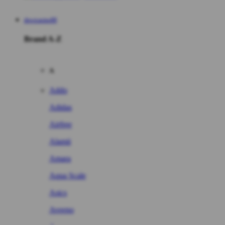
dewicasino88
Brand A-Z
A
Addo
Adidas
Airfree
Alamii
Amara
Aqua Scale
Asics
Aveeno