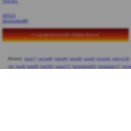
© Copyright dewicasino88. All Rights Reserved.
Related:
intan77
macau88
laskar89
dewa99
tiara4d
bocah4d
sedayu138
slot
bus4d
hoki99
luck365
istana777
bandarbola855
doremiplay77
nova