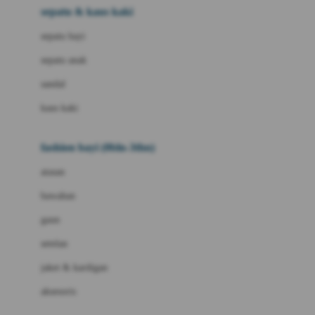
Beauty Barn
sepatu & kaus kaki
Bio Oil
sepatu bayi
Biolane
sepatu anak
Bite Fighters
sandal
Bizzi Growin
kaus kaki
Blackmores
fashion bayi (0bln-3thn)
Blooming Marvellous
atasan
Bonnels
bawahan
Bravado
gaun
Bruder
setelan
Brush Baby
jaket & kardigan
Buds Organics
aksesoris
Bugaboo