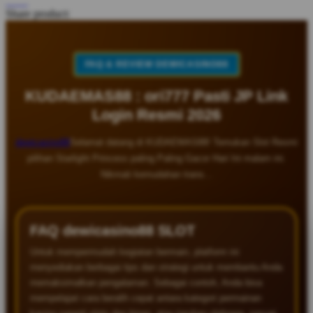
Share product:
FAQ & REVIEW DEWICASINO88
KUDAEMAS88 : ori777 Pasti JP Link
Login Resmi 2026
dewicasino88
Selamat datang di KUDAEMAS88! Temukan Slot Resmi
pilihan Starlight Princess paling Paling Gacor Hari Ini malam ini.
Nikmati kemudahan trans...
FAQ dewicasino88 SLOT
Untuk mempermudah kegiatan bermain, platform ini
menyediakan berbagai tips dan strategi untuk membantu Anda
memaksimalkan pengalaman. Sebagai contoh, Anda bisa
mempelajari cara beralih cepat antara kategori permainan