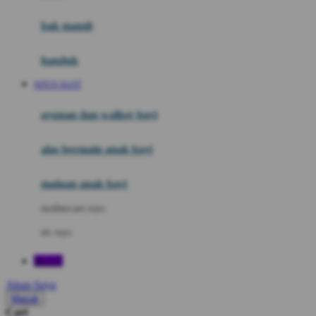
Mini Monkey
Moby
bak mandi
Momami
handuk
Mothercare
SITUS SLOT
Mustela
ayunan dan walker bayi
My Buddy Tag
My K
alas bermain anak bayi
N
mainan anak bayi
Naif
mothercare toys
Nike
elc toys
Nordic Natural
SLOT
Nuby
Akun Saya
Nuna
Masuk
Cari