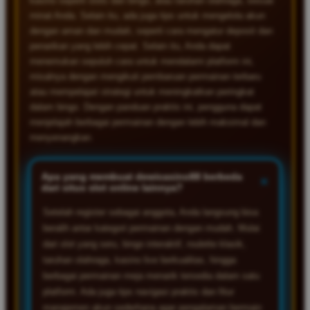
kasino seperti slots dan bingo, atau taruhan olahraga, sesuai
minat Anda. Selain itu, ada juga tips untuk mengelola akun
dengan aman dan mudah, seperti cara mengatur deposit dan
penarikan yang lebih cepat. Selain itu, Anda dapat
menemukan sepuluh cara untuk mendalami platform ini,
misalnya dengan mengikuti pembaruan permainan terbaru
atau mempelajari strategi untuk meningkatkan peringkat
dalam bingo. Dengan panduan praktis ini, pengguna dapat
menjelajah berbagai permainan dengan lebih maksimal dan
menyenangkan.
Apa yang membuat dewicasino88 berbeda
+
dari situs slot online lainnya?
Setelah register sebagai anggota, Anda langsung bisa
beralih antar kategori permainan dengan mudah. Mulai
dari slot yang seru, bingo interaktif, roulette klasik,
taruhan olahraga, kasino live berkualitas, hingga
berbagai permainan meja menarik tersedia dalam satu
platform. Ada juga tips navigasi praktis dan fitur
manajemen akun sederhana agar pengalaman bermain