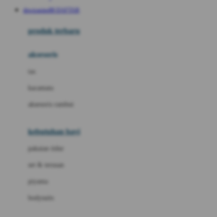
Awan
dewicasino88 DAFTAR
Azetabio
produk terbaru
B
aksesoris
Baabaasheepz
tas
Babiators
kacamata
Baby Dove
aksesoris rambut
Baby Jogger
Baby Rovega
kebutuhan bayi
Babybee
pakaian tidur
Banana Boat
set & terusan
Banz
piyama
Barbie
bodysuits
Beaba