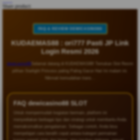
Share product:
FAQ & REVIEW DEWICASINO88
KUDAEMAS88 : ori777 Pasti JP Link
Login Resmi 2026
dewicasino88
Selamat datang di KUDAEMAS88! Temukan Slot Resmi
pilihan Starlight Princess paling Paling Gacor Hari Ini malam ini.
Nikmati kemudahan trans...
FAQ dewicasino88 SLOT
Untuk mempermudah kegiatan bermain, platform ini
menyediakan berbagai tips dan strategi untuk membantu Anda
memaksimalkan pengalaman. Sebagai contoh, Anda bisa
mempelajari cara beralih cepat antara kategori permainan