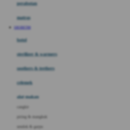
perabotan
Happy Tummy
Hauck
matras
Havaianas
SBOBET88
Hegen
botol
Hot Wheels
sterilizer & warmers
Hybrid
soothers & teethers
I
Inlacta DHA
celemek
Interlac
alat makan
Ivenet
cangkir
J
piring & mangkuk
Jack N Jill
sendok & garpu