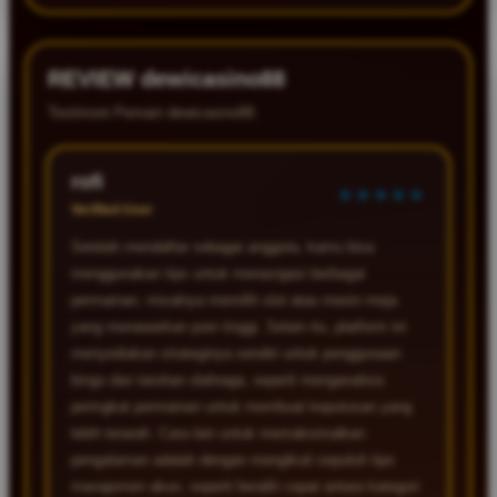
atau melihat promosi terbaru. Platform ini menyediakan
berbagai tips untuk menjelajahi platform. Misalnya,
cepat antara kategori game kasino dan aktivitas terkait
khusus. Selain itu, platform ini juga menyediakan
panduan penggunaan yang aman dan cepat untuk
kamu bisa mencoba strategi baru untuk permainan
olahraga. Anda dapat mengatur akun Anda dengan
pilihan untuk taruhan olahraga, dimana kamu dapat
mengelola akun, beralih antara kategori permainan, dan
bingo atau mempelajari cara menganalisis peringkat
mudah, memeriksa riwayat aktivitas, dan
mengikuti pertandingan favoritmu dan berpartisipasi
REVIEW dewicasino88
melakukan deposit maupun penarikan. Pengguna juga
dalam taruhan olahraga untuk mengambil keputusan
mengoptimalkan pengalaman bermain Anda secara
secara virtual. Untuk pengalaman yang lebih optimal,
bisa mendapatkan bantuan dukungan jika diperlukan.
Testimoni Pemain dewicasino88.
yang lebih tepat. Platform ini juga menyediakan
online. Platform ini juga memberikan informasi terbaru
terdapat tips dan strategi yang bisa kamu gunakan,
informasi tentang cara mengelola poin dan
tentang petunjuk menggunakan fitur-fitur platform dan
seperti mempelajari cara terbaik untuk mengelola
memanfaatkan promosi yang tersedia. Selain itu, kamu
update permainan yang terbaru. Dengan mempelajari
akunmu, mulai dari daftar (register) sebagai anggota
dina
bisa mendapatkan tips untuk navigasi cepat antar
★★★★★
tips dan strategi yang tersedia, Anda dapat
hingga memantau poin atau saldo. Pengguna juga
Verified User
kategori permainan, seperti dari casino ke olahraga atau
memaksimalkan pengalaman bermain dan menjelajahi
dapat dengan mudah beralih antara kategori permainan
sebaliknya. Bagi yang baru bergabung, ada panduan
Setelah mengunduh aplikasi dan mendaftar menjadi
berbagai macam game yang ditawarkan dengan cara
hanya dalam beberapa klik. Jadi, kamu dapat
mengenai cara daftar dan melakukan deposit serta
yang lebih mudah dan menyenangkan.
anggota, kamu bisa memulai petualangan seru di dunia
menikmati platform ini secara efektif dengan mengikuti
withdrawal dengan aman dan efisien. Dengan
online casino ini! Platform ini menyediakan beragam
alur penggunaan serta tips yang diberikan, untuk
mempelajari cara-cara ini, kamu akan lebih mudah
permainan seperti slot, bingo, dan berbagai jenis game
pengalaman bermain online yang menyenangkan dan
menikmati beragam game online seperti slot, table
optimal.
meja. Misalnya, untuk kamu penggemar olahraga,
games, dan sports betting dengan menciptakan
tersedia juga sports-related gaming untuk memuaskan
pengalaman yang menyenangkan dan bermanfaat.
semangatmu. Untuk memaksimalkan pengalaman
bermain, cobalah tips dan strategi yang tersedia, salah
satunya adalah analisa peringkat permainan agar
keputusanmu lebih tepat. Selain itu, platform ini juga