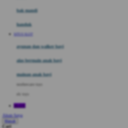
Mini Monkey
Moby
bak mandi
Momami
handuk
Mothercare
SITUS SLOT
Mustela
ayunan dan walker bayi
My Buddy Tag
My K
alas bermain anak bayi
N
mainan anak bayi
Naif
mothercare toys
Nike
elc toys
Nordic Natural
SLOT
Nuby
Akun Saya
Nuna
Masuk
Cari