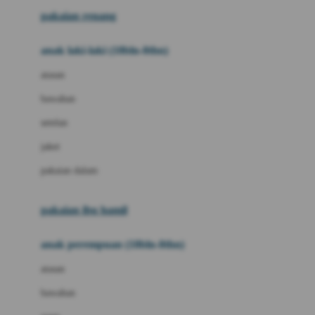
Buggygear
pakaian renang
Bumkins
anak laki-laki (18bln-8thn)
C
atasan
Cetaphil
bawahan
Chicco
setelan
Childlife
jaket
Clevamama
pakaian dalam
Cocolatte
Cottonseeds
pakaian ibu hamil
Cozy N Safe
anak perempuan (18bln-8thn)
Crane
atasan
Cybex
bawahan
D