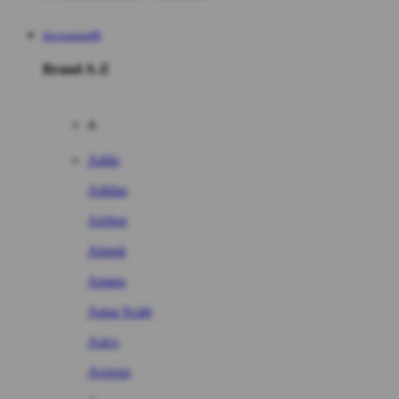
dewicasino88
Brand A-Z
A
Addo
Adidas
Airfree
Alamii
Amara
Aqua Scale
Asics
Aveeno