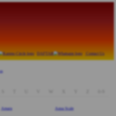
DAFTAR
Contact Us
us
S
T
U
V
W
X
Y
Z
0-9
Amara
Aqua Scale