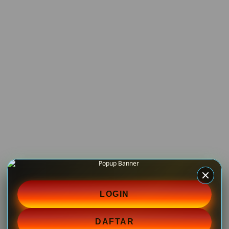
LOGIN
DAFTAR