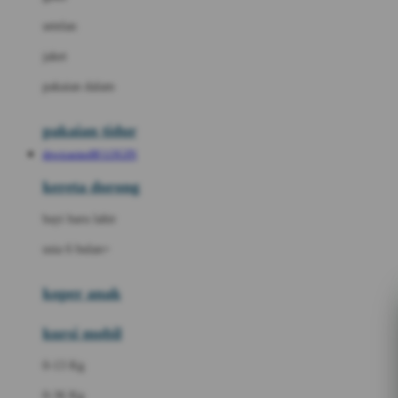
setelan
jaket
pakaian dalam
pakaian tidur
dewicasino88 LOGIN
kereta dorong
bayi baru lahir
usia 6 bulan+
koper anak
kursi mobil
0-13 Kg
0-36 Kg