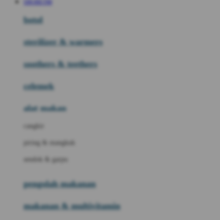
SBOBET88
botol
sterilizer & warmers
soothers & teethers
celemek
alat makan
cangkir
piring & mangkuk
sendok & garpu
pengolah makanan
makanan & multivitamin