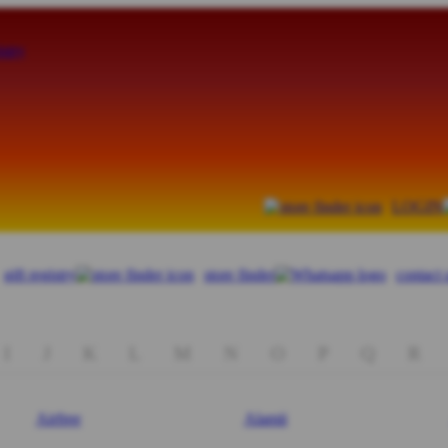
istry
LOGIN
gift registry
store finder
contact 
I
J
K
L
M
N
O
P
Q
R
Airfree
Alamii