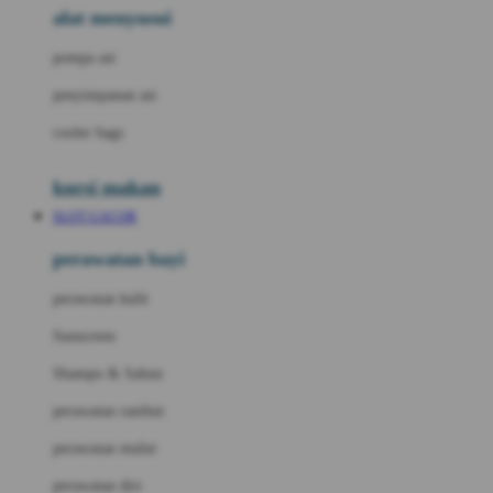
alat menyusui
pompa asi
penyimpanan asi
cooler bags
kursi makan
SLOT GACOR
perawatan bayi
perawatan kulit
Sunscreen
Shampo & Sabun
perawatan rambut
perawatan mulut
perawatan diri