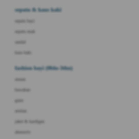
sepatu & kaus kaki
sepatu bayi
sepatu anak
sandal
kaus kaki
fashion bayi (0bln-3thn)
atasan
bawahan
gaun
setelan
jaket & kardigan
aksesoris