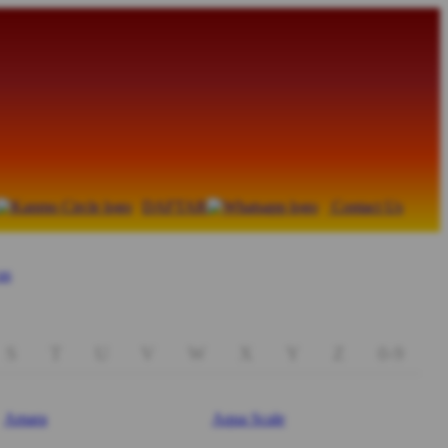
DAFTAR
Contact Us
us
S
T
U
V
W
X
Y
Z
0-9
Amara
Aqua Scale