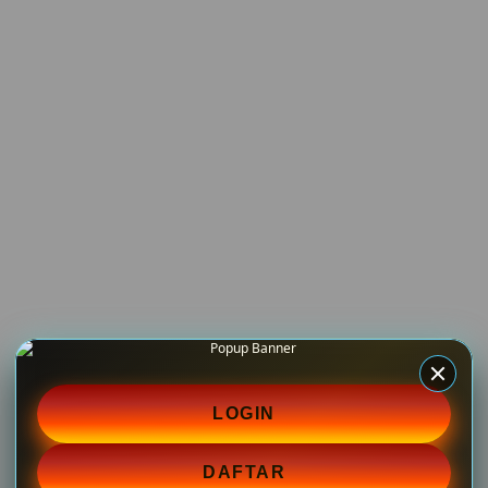
LOGIN
DAFTAR