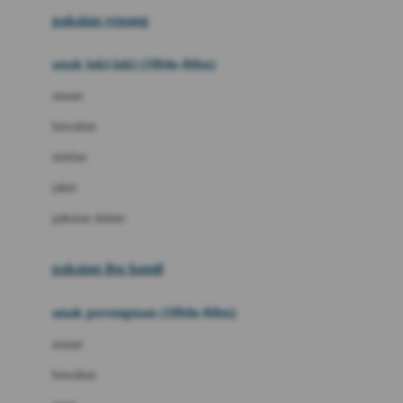
Buggygear
pakaian renang
Bumkins
anak laki-laki (18bln-8thn)
C
atasan
Cetaphil
bawahan
Chicco
setelan
Childlife
jaket
Clevamama
pakaian dalam
Cocolatte
Cottonseeds
pakaian ibu hamil
Cozy N Safe
anak perempuan (18bln-8thn)
Crane
atasan
Cybex
bawahan
D