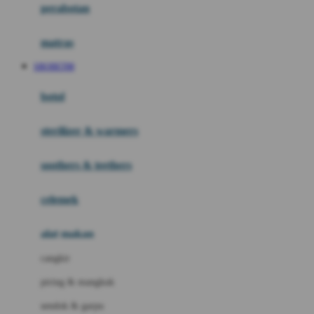
perabotan
Happy Tummy
Hauck
matras
Havaianas
SBOBET88
Hegen
botol
Hot Wheels
sterilizer & warmers
Hybrid
soothers & teethers
I
Inlacta DHA
celemek
Interlac
alat makan
Ivenet
cangkir
J
piring & mangkuk
Jack N Jill
sendok & garpu