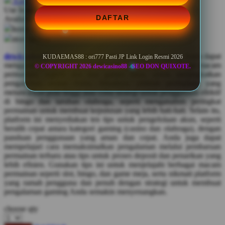
Earn
1.000.000
-
100.000.000
Bonus
Use Installment Options from
.
Laarn more
Q
DAFTAR
Available for :
home delivery
QV Baby
store pickup
dewicasino88
Setelah Anda mendaftar sebagai anggota, Anda dapat
KUDAEMAS88 : ori777 Pasti JP Link Login Resmi 2026
R
menggunakan tips yang tersedia untuk menavigasi berbagai macam
© COPYRIGHT 2026 dewicasino88 - SEO DON QUIXOTE.
permainan, seperti slot dan games meja, untuk meningkatkan
Real Shades
pengalaman online Anda. Misalnya, pilihlah permainan yang
menawarkan poin tinggi atau coba strategi untuk penggunaan efektif
Red Castle
di bingo dan taruhan olahraga, seperti menganalisis peringkat
permainan untuk membuat keputusan yang lebih hati-hati. Selain itu,
Ribbon Madness
platform ini menyediakan ten tips untuk pengelolaan akun, seperti
beralih cepat antara kategori gaming (casino dan olahraga), dengan
S
panduan penggunaan yang aman dan cepat. Anda juga dapat
mempelajari cara memaksimalkan pengalaman melalui pembaruan
Sebamed
permainan terbaru atau tips untuk proses deposit dan penarikan yang
lebih efisien. Gunakan tips ini untuk menjelajahi berbagai macam
Silver Cross
permainan seperti slot, bingo, dan game meja, serta nikmati platform
yang ramah pengguna dan penuh dengan strategi untuk membuat
Simply Idea
pengalaman gaming Anda semakin menyenangkan.
Skip Hop
choose qty
Spectra