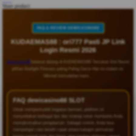
Share product:
FAQ & REVIEW DEWICASINO88
KUDAEMAS88 : ori777 Pasti JP Link
Login Resmi 2026
dewicasino88
Selamat datang di KUDAEMAS88! Temukan Slot Resmi
pilihan Starlight Princess paling Paling Gacor Hari Ini malam ini.
Nikmati kemudahan trans...
FAQ dewicasino88 SLOT
Untuk mempermudah kegiatan bermain, platform ini
menyediakan berbagai tips dan strategi untuk membantu Anda
memaksimalkan pengalaman. Sebagai contoh, Anda bisa
mempelajari cara beralih cepat antara kategori permainan