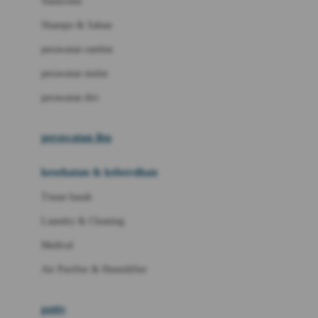
Sunscreen
London Taxi
Shampo & Sabun
Love To Dream
perawatan rambut
perawatan mulut
M
perawatan diri
Magformers
Mama's Choice
perawatan ibu
Mamas&Papas
kesehatan & kebersihan
Mamaway
Tissue basah
Maxi Cosi
Laundry & Cleaning
Megabloks
Medical
Micro
Air Purifier & Humidifier
MiDeer
Mimi & Lula
potty