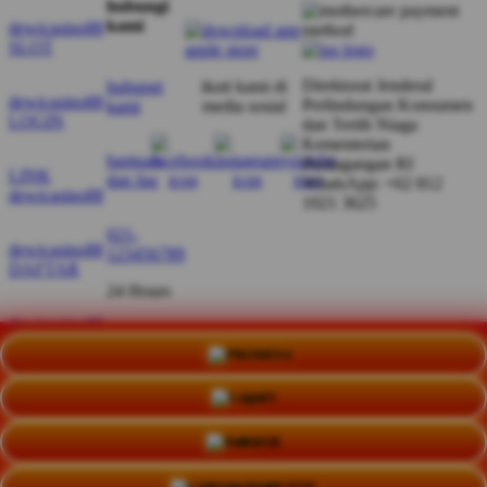
Perlindungan Konsumen
kami
media sosial
LOGIN
dan Tertib Niaga
Kementerian
bantuan
Perdagangan RI
LINK
dan faq
WhatsApp: +62 812
dewicasino88
1021 3625
021-
dewicasino88
123456789
DAFTAR
24 Hours
dewicasino88
LINK
DAFTAR
dewicasino88
PROMO
dewicasino88
TOGEL
LOGIN
SITUS
DAFTAR
dewicasino88