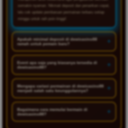
semakin nyaman. Nikmati deposit dan penarikan cepat,
lalu cek update pembaruan permainan terbaru setiap
minggu untuk raih poin tinggi!
Apakah minimal deposit di dewicasino88
+
ramah untuk pemain baru?
Platform ini menyediakan beragam pilihan permainan
online untuk Anda nikmati, mulai dari digital slots dan
Event apa saja yang biasanya tersedia di
+
dewicasino88?
bingo hingga table games dan sports-related gaming.
Sebagai contoh, selain mengakses beragam pilihan
Setelah mendaftar, anggota dapat menggunakan tips
game yang tersedia, Anda juga dapat mempelajari
untuk menavigasi berbagai permainan kasino, slot,
Mengapa variasi permainan di dewicasino88
strategize untuk meningkatkan peluang bermain seperti
+
menjadi salah satu keunggulannya?
bingo, dan taruhan olahraga di platform ini. Misalnya,
menganalisis peringkat permainan untuk membuat
para pemain bisa memilih permainan yang memiliki poin
keputusan lebih hati-hati dalam taruhan olahraga. Cara
Platform ini memungkinkan kamu untuk menjelajahi
tinggi atau strategi seperti menganalisis peringkat
ini dapat membantu Anda lebih menikmati pengalaman
berbagai macam permainan online, seperti slot, bingo,
Bagaimana cara memulai bermain di
permainan dalam kategori olahraga untuk membuat
+
berpartisipasi dalam berbagai macam event olahraga.
dewicasino88?
dan berbagai jenis permainan meja. Misalnya, kamu
keputusan yang lebih hati-hati. Selain itu, pengguna
Selain itu, platform ini menawarkan tips untuk
bisa mencoba slot dengan hadiah-hadiah menarik atau
dapat mengakses tips tentang cara mendaftar gratis
Setelah daftar akun selesai, kamu bisa menggunakan
manajemen akun yang efektif, seperti beralih dengan
menantang dirimu dalam game bingo dengan strategi