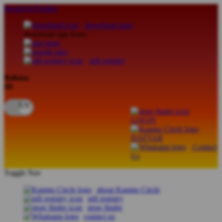
lewati ke Konten
download apps
download app from:
gift registry
Bahasa
ID
LOGIN
DAFTAR
Contact
Us
Toggle Nav
about Kanmo Circle
gift registry
store finder
contact us