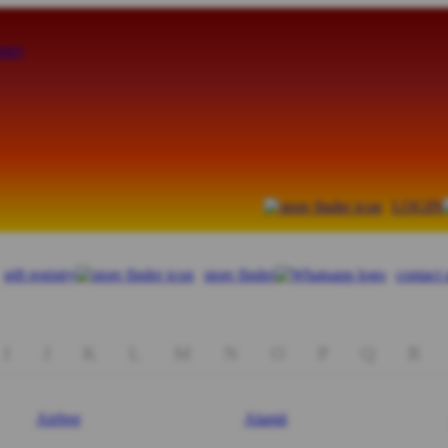
istry
LOGIN
gift registry
store finder
contact 
I
J
K
L
M
N
O
P
Q
R
Airfree
Alamii