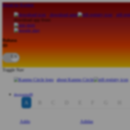
lewati ke Konten
download apps
gift reg
download app from:
Bahasa
ID
Toggle Nav
about Kanmo Circle
dewicasino88
A
B
C
D
E
F
G
H
Addo
Adidas