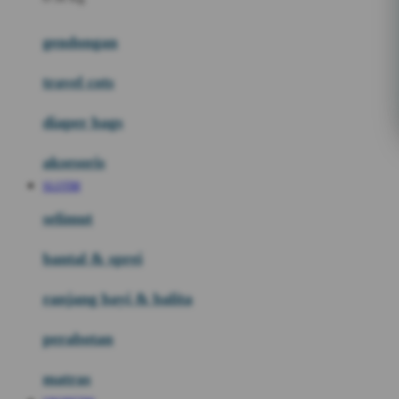
gendongan
travel cots
diaper bags
aksesoris
SLOT88
selimut
bantal & sprei
ranjang bayi & balita
perabotan
matras