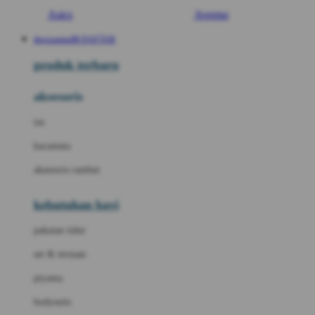
Asics
Aveeno
dewicasino88 DAFTAR
produk terbaru
aksesoris
tas
kacamata
aksesoris rambut
kebutuhan bayi
pakaian tidur
set & terusan
piyama
bodysuits