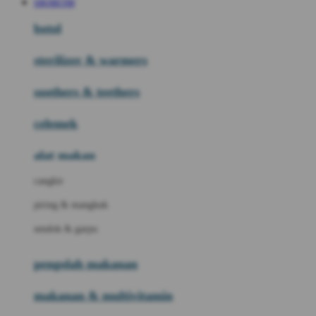
SBOBET88
botol
sterilizer & warmers
soothers & teethers
celemek
alat makan
cangkir
piring & mangkuk
sendok & garpu
pengolah makanan
makanan & multivitamin