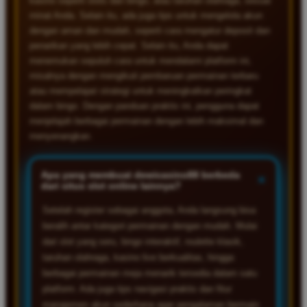
kasino seperti slots dan bingo, atau taruhan olahraga, sesuai
minat Anda. Selain itu, ada juga tips untuk mengelola akun
dengan aman dan mudah, seperti cara mengatur deposit dan
penarikan yang lebih cepat. Selain itu, Anda dapat
menemukan sepuluh cara untuk mendalami platform ini,
misalnya dengan mengikuti pembaruan permainan terbaru
atau mempelajari strategi untuk meningkatkan peringkat
dalam bingo. Dengan panduan praktis ini, pengguna dapat
menjelajah berbagai permainan dengan lebih maksimal dan
menyenangkan.
Apa yang membuat dewicasino88 berbeda
+
dari situs slot online lainnya?
Setelah register sebagai anggota, Anda langsung bisa
beralih antar kategori permainan dengan mudah. Mulai
dari slot yang seru, bingo interaktif, roulette klasik,
taruhan olahraga, kasino live berkualitas, hingga
berbagai permainan meja menarik tersedia dalam satu
platform. Ada juga tips navigasi praktis dan fitur
manajemen akun sederhana agar pengalaman bermain