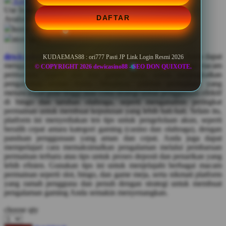
Earn
1.000.000
-
100.000.000
Bonus
Use Installment Options from
.
Laarn more
Q
DAFTAR
Available for :
home delivery
QV Baby
store pickup
dewicasino88
Setelah Anda mendaftar sebagai anggota, Anda dapat
KUDAEMAS88 : ori777 Pasti JP Link Login Resmi 2026
R
menggunakan tips yang tersedia untuk menavigasi berbagai macam
© COPYRIGHT 2026 dewicasino88 - SEO DON QUIXOTE.
permainan, seperti slot dan games meja, untuk meningkatkan
Real Shades
pengalaman online Anda. Misalnya, pilihlah permainan yang
menawarkan poin tinggi atau coba strategi untuk penggunaan efektif
Red Castle
di bingo dan taruhan olahraga, seperti menganalisis peringkat
permainan untuk membuat keputusan yang lebih hati-hati. Selain itu,
Ribbon Madness
platform ini menyediakan ten tips untuk pengelolaan akun, seperti
beralih cepat antara kategori gaming (casino dan olahraga), dengan
S
panduan penggunaan yang aman dan cepat. Anda juga dapat
mempelajari cara memaksimalkan pengalaman melalui pembaruan
Sebamed
permainan terbaru atau tips untuk proses deposit dan penarikan yang
lebih efisien. Gunakan tips ini untuk menjelajahi berbagai macam
Silver Cross
permainan seperti slot, bingo, dan game meja, serta nikmati platform
yang ramah pengguna dan penuh dengan strategi untuk membuat
Simply Idea
pengalaman gaming Anda semakin menyenangkan.
Skip Hop
choose qty
Spectra