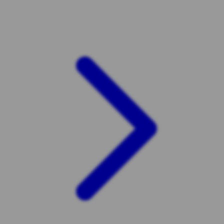
Twistshake
TY Toys
U
V
Veja
Vitaflow
Vtech
W
Waterland
Wellness