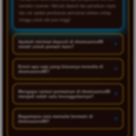
semakin nyaman. Nikmati deposit dan penarikan cepat,
lalu cek update pembaruan permainan terbaru setiap
minggu untuk raih poin tinggi!
Apakah minimal deposit di dewicasino88
+
ramah untuk pemain baru?
Platform ini menyediakan beragam pilihan permainan
online untuk Anda nikmati, mulai dari digital slots dan
Event apa saja yang biasanya tersedia di
+
dewicasino88?
bingo hingga table games dan sports-related gaming.
Sebagai contoh, selain mengakses beragam pilihan
Setelah mendaftar, anggota dapat menggunakan tips
game yang tersedia, Anda juga dapat mempelajari
untuk menavigasi berbagai permainan kasino, slot,
Mengapa variasi permainan di dewicasino88
strategize untuk meningkatkan peluang bermain seperti
+
menjadi salah satu keunggulannya?
bingo, dan taruhan olahraga di platform ini. Misalnya,
menganalisis peringkat permainan untuk membuat
para pemain bisa memilih permainan yang memiliki poin
keputusan lebih hati-hati dalam taruhan olahraga. Cara
Platform ini memungkinkan kamu untuk menjelajahi
tinggi atau strategi seperti menganalisis peringkat
ini dapat membantu Anda lebih menikmati pengalaman
berbagai macam permainan online, seperti slot, bingo,
Bagaimana cara memulai bermain di
permainan dalam kategori olahraga untuk membuat
+
berpartisipasi dalam berbagai macam event olahraga.
dewicasino88?
dan berbagai jenis permainan meja. Misalnya, kamu
keputusan yang lebih hati-hati. Selain itu, pengguna
Selain itu, platform ini menawarkan tips untuk
bisa mencoba slot dengan hadiah-hadiah menarik atau
dapat mengakses tips tentang cara mendaftar gratis
Setelah daftar akun selesai, kamu bisa menggunakan
manajemen akun yang efektif, seperti beralih dengan
menantang dirimu dalam game bingo dengan strategi