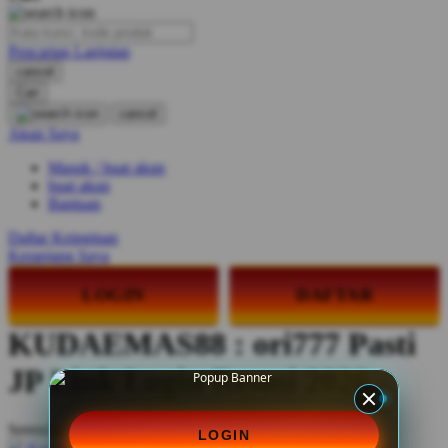
O
Pencarian Lanjutan
Oh Ma Grain
cancel
Okiedog
Cari
cancel
P
Akun Saya
Masuk / buat akun
Peachy
buat akun
Phil & Ted's
Bantuan
Philips Avent
Daftar Keinginan
Keranjang Saya
Pigeon
LOGIN
DAFTAR
Playgro
KUDAEMAS88 : ori777 Pasti
Poled Global
JP Link Login Resmi 2026
Ponycycle
Puma
Serendah
Rp 10.000
LOGIN
Pureats