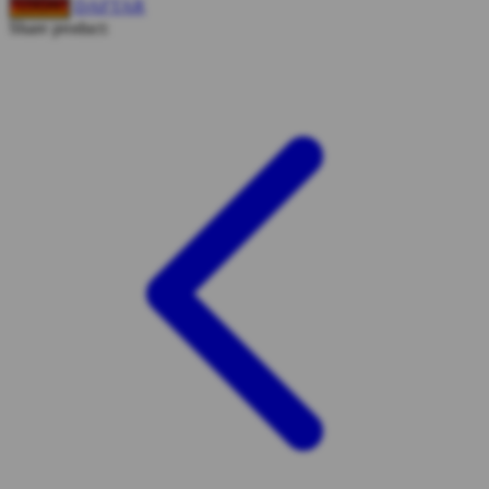
DAFTAR
LOGIN
Squishmallows
Share product:
Starbooks
Stick-O
Stokke
Sudocrem
Sumimo
Sunnylife
Sun-Staches
Swimava
T
Tommee Tippee
Trunki
Tutti Bambini