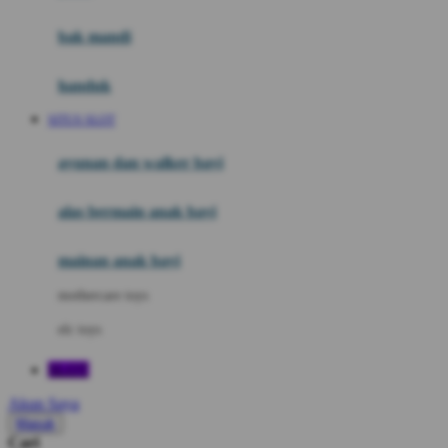
Mini Monkey
Moby
bak mandi
Momami
handuk
Mothercare
SITUS SLOT
Mustela
ayunan dan walker bayi
My Buddy Tag
My K
alas bermain anak bayi
N
mainan anak bayi
Naif
mothercare toys
Nike
elc toys
Nordic Natural
SLOT
Nuby
Akun Saya
Nuna
Masuk
Cari