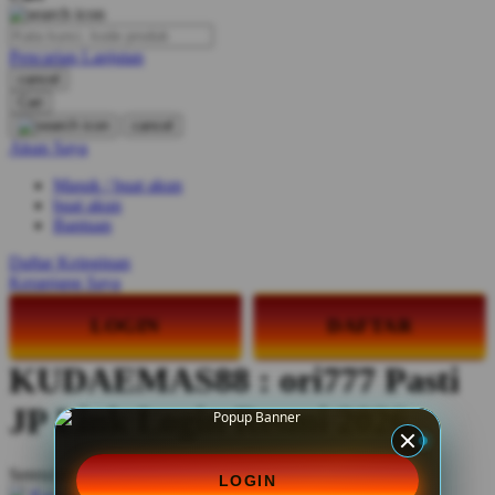
O
Pencarian Lanjutan
Oh Ma Grain
cancel
Okiedog
Cari
cancel
P
Akun Saya
Masuk / buat akun
Peachy
buat akun
Phil & Ted's
Bantuan
Philips Avent
Daftar Keinginan
Keranjang Saya
Pigeon
LOGIN
DAFTAR
Playgro
KUDAEMAS88 : ori777 Pasti
Poled Global
JP Link Login Resmi 2026
Ponycycle
Puma
Serendah
Rp 10.000
LOGIN
Pureats