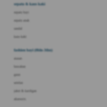
Beauty Barn
sepatu & kaus kaki
Bio Oil
sepatu bayi
Biolane
sepatu anak
Bite Fighters
sandal
Bizzi Growin
kaus kaki
Blackmores
fashion bayi (0bln-3thn)
Blooming Marvellous
atasan
Bonnels
bawahan
Bravado
gaun
Bruder
setelan
Brush Baby
jaket & kardigan
Buds Organics
aksesoris
Bugaboo