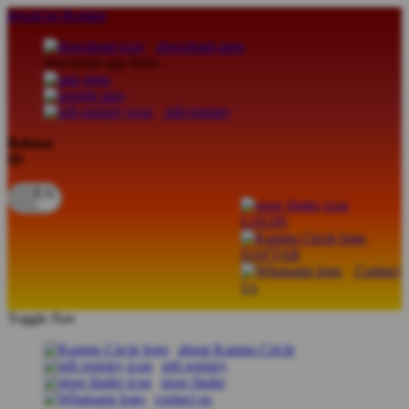
lewati ke Konten
download apps
download app from:
gift registry
Bahasa
ID
LOGIN
DAFTAR
Contact
Us
Toggle Nav
about Kanmo Circle
gift registry
store finder
contact us