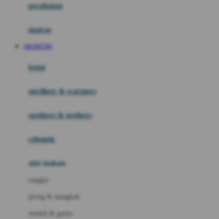
perabotan
Happy Tummy
Hauck
matras
Havaianas
SBOBET88
Hegen
botol
Hot Wheels
sterilizer & warmers
Hybrid
soothers & teethers
I
Inlacta DHA
celemek
Interlac
alat makan
Ivenet
cangkir
J
piring & mangkuk
Jack N Jill
sendok & garpu