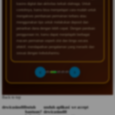
‹
›
Back to top
dewicasino88
butuh
unduh aplikasi
we accept
bantuan?
dewicasino88
hubungi
kami
dewicasino88
SLOT
Direktorat Jenderal
hubungi
ikuti kami di
dewicasino88