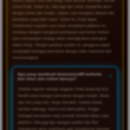
kasino seperti slots dan bingo, atau taruhan olahraga, sesuai
minat Anda. Selain itu, ada juga tips untuk mengelola akun
dengan aman dan mudah, seperti cara mengatur deposit dan
penarikan yang lebih cepat. Selain itu, Anda dapat
menemukan sepuluh cara untuk mendalami platform ini,
misalnya dengan mengikuti pembaruan permainan terbaru
atau mempelajari strategi untuk meningkatkan peringkat
dalam bingo. Dengan panduan praktis ini, pengguna dapat
menjelajah berbagai permainan dengan lebih maksimal dan
menyenangkan.
Apa yang membuat dewicasino88 berbeda
+
dari situs slot online lainnya?
Setelah register sebagai anggota, Anda langsung bisa
beralih antar kategori permainan dengan mudah. Mulai
dari slot yang seru, bingo interaktif, roulette klasik,
taruhan olahraga, kasino live berkualitas, hingga
berbagai permainan meja menarik tersedia dalam satu
platform. Ada juga tips navigasi praktis dan fitur
manajemen akun sederhana agar pengalaman bermain