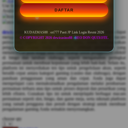
Earn
1.000.000
-
100.000.000
Bonus
Use Installment Options from
.
Laarn more
Q
DAFTAR
Available for :
home delivery
QV Baby
store pickup
dewicasino88
Setelah Anda mendaftar sebagai anggota, Anda dapat
KUDAEMAS88 : ori777 Pasti JP Link Login Resmi 2026
R
menggunakan tips yang tersedia untuk menavigasi berbagai macam
© COPYRIGHT 2026 dewicasino88 - SEO DON QUIXOTE.
permainan, seperti slot dan games meja, untuk meningkatkan
Real Shades
pengalaman online Anda. Misalnya, pilihlah permainan yang
menawarkan poin tinggi atau coba strategi untuk penggunaan efektif
Red Castle
di bingo dan taruhan olahraga, seperti menganalisis peringkat
permainan untuk membuat keputusan yang lebih hati-hati. Selain itu,
Ribbon Madness
platform ini menyediakan ten tips untuk pengelolaan akun, seperti
beralih cepat antara kategori gaming (casino dan olahraga), dengan
S
panduan penggunaan yang aman dan cepat. Anda juga dapat
mempelajari cara memaksimalkan pengalaman melalui pembaruan
Sebamed
permainan terbaru atau tips untuk proses deposit dan penarikan yang
lebih efisien. Gunakan tips ini untuk menjelajahi berbagai macam
Silver Cross
permainan seperti slot, bingo, dan game meja, serta nikmati platform
yang ramah pengguna dan penuh dengan strategi untuk membuat
Simply Idea
pengalaman gaming Anda semakin menyenangkan.
Skip Hop
choose qty
Spectra