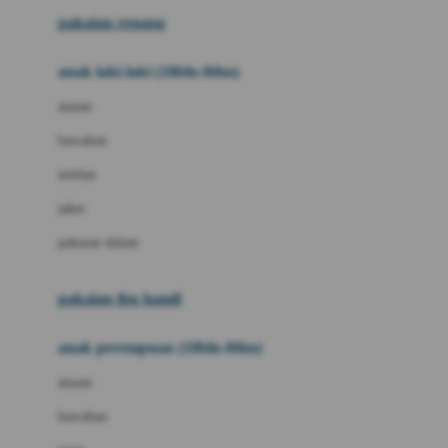
Buggygear
pakaian renang
Bumkins
anak laki-laki (18bln-8thn)
C
atasan
Cetaphil
bawahan
Chicco
setelan
Childlife
jaket
Clevamama
pakaian dalam
Cocolatte
Cottonseeds
pakaian ibu hamil
Cozy N Safe
anak perempuan (18bln-8thn)
Crane
atasan
Cybex
bawahan
D