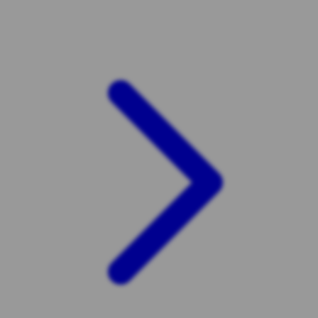
Twistshake
TY Toys
U
V
Veja
Vitaflow
Vtech
W
Waterland
Wellness