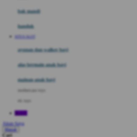
Mini Monkey
Moby
bak mandi
Momami
handuk
Mothercare
SITUS SLOT
Mustela
ayunan dan walker bayi
My Buddy Tag
My K
alas bermain anak bayi
N
mainan anak bayi
Naif
mothercare toys
Nike
elc toys
Nordic Natural
SLOT
Nuby
Akun Saya
Nuna
Masuk
Cari