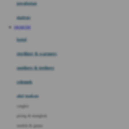
perabotan
Happy Tummy
Hauck
matras
Havaianas
SBOBET88
Hegen
botol
Hot Wheels
sterilizer & warmers
Hybrid
soothers & teethers
I
Inlacta DHA
celemek
Interlac
alat makan
Ivenet
cangkir
J
piring & mangkuk
Jack N Jill
sendok & garpu