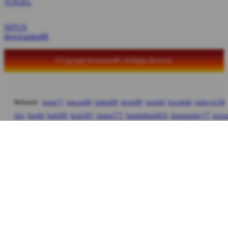
© Copyright dewicasino88. All Rights Reserved.
Related:
intan77
macau88
laskar89
dewa99
tiara4d
bocah4d
sedayu138
slot
bus4d
hoki99
luck365
istana777
bandarbola855
doremiplay77
nova