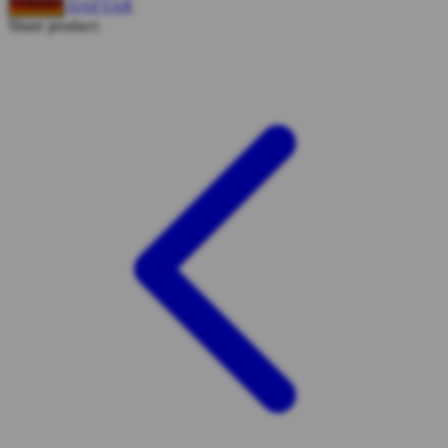
DAFTAR
LOGIN
Squishmallows
Share product:
Starbooks
Stick-O
Stokke
Sudocrem
Sumimo
Sunnylife
Sun-Staches
Swimava
T
Tommee Tippee
Trunki
Tutti Bambini