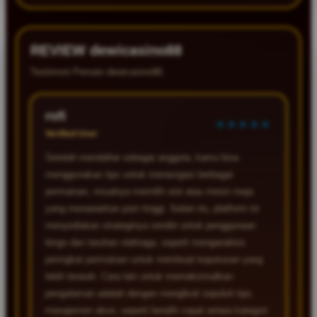
atau melihat promosi terbaru. Platform ini menyediakan
berbagai tips untuk menjelajahi platform. Misalnya,
cepat antara kategori game kasino dan aktivitas terkait
khusus. Selain itu, platform ini juga menyediakan
panduan penggunaan yang aman dan cepat untuk
kamu bisa mencoba strategi baru untuk permainan
olahraga. Anda dapat mengatur akun Anda dengan
pilihan untuk taruhan olahraga, dimana kamu dapat
mengelola akun, beralih antara kategori permainan, dan
bingo atau mempelajari cara menganalisis peringkat
mudah, memeriksa riwayat aktivitas, dan
mengikuti pertandingan favoritmu dan berpartisipasi
REVIEW dewicasino88
melakukan deposit maupun penarikan. Pengguna juga
dalam taruhan olahraga untuk mengambil keputusan
mengoptimalkan pengalaman bermain Anda secara
secara virtual. Untuk pengalaman yang lebih optimal,
bisa mendapatkan bantuan dukungan jika diperlukan.
Testimoni Pemain dewicasino88.
yang lebih tepat. Platform ini juga menyediakan
online. Platform ini juga memberikan informasi terbaru
terdapat tips dan strategi yang bisa kamu gunakan,
informasi tentang cara mengelola poin dan
tentang petunjuk menggunakan fitur-fitur platform dan
seperti mempelajari cara terbaik untuk mengelola
memanfaatkan promosi yang tersedia. Selain itu, kamu
update permainan yang terbaru. Dengan mempelajari
akunmu, mulai dari daftar (register) sebagai anggota
dina
bisa mendapatkan tips untuk navigasi cepat antar
★★★★★
tips dan strategi yang tersedia, Anda dapat
hingga memantau poin atau saldo. Pengguna juga
Verified User
kategori permainan, seperti dari casino ke olahraga atau
memaksimalkan pengalaman bermain dan menjelajahi
dapat dengan mudah beralih antara kategori permainan
sebaliknya. Bagi yang baru bergabung, ada panduan
Setelah mengunduh aplikasi dan mendaftar menjadi
berbagai macam game yang ditawarkan dengan cara
hanya dalam beberapa klik. Jadi, kamu dapat
mengenai cara daftar dan melakukan deposit serta
yang lebih mudah dan menyenangkan.
anggota, kamu bisa memulai petualangan seru di dunia
menikmati platform ini secara efektif dengan mengikuti
withdrawal dengan aman dan efisien. Dengan
online casino ini! Platform ini menyediakan beragam
alur penggunaan serta tips yang diberikan, untuk
mempelajari cara-cara ini, kamu akan lebih mudah
permainan seperti slot, bingo, dan berbagai jenis game
pengalaman bermain online yang menyenangkan dan
menikmati beragam game online seperti slot, table
optimal.
meja. Misalnya, untuk kamu penggemar olahraga,
games, dan sports betting dengan menciptakan
tersedia juga sports-related gaming untuk memuaskan
pengalaman yang menyenangkan dan bermanfaat.
semangatmu. Untuk memaksimalkan pengalaman
bermain, cobalah tips dan strategi yang tersedia, salah
satunya adalah analisa peringkat permainan agar
keputusanmu lebih tepat. Selain itu, platform ini juga