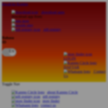
lewati ke Konten
download apps
download app from:
gift registry
Bahasa
ID
LOGIN
DAFTAR
Contact
Us
Toggle Nav
about Kanmo Circle
gift registry
store finder
contact us