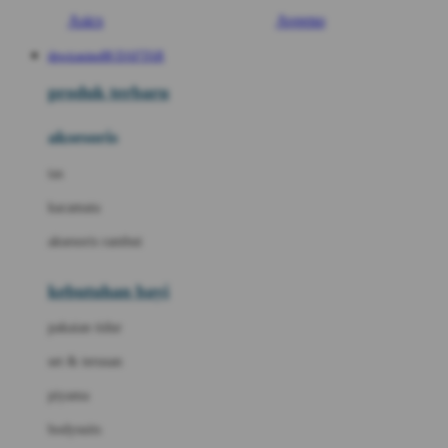
Asics
Aveeno
dewicasino88 DAFTAR
produk terbaru
aksesoris
tas
kacamata
aksesoris rambut
kebutuhan bayi
pakaian tidur
set & terusan
piyama
bodysuits