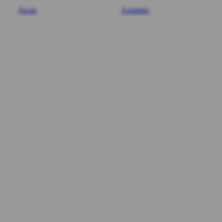
Awan
Azetabio