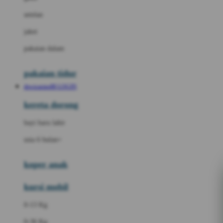
setelan
jaket
pakaian dalam
pakaian tidur
dewicasino88 LOGIN
kereta dorong
bayi baru lahir
usia 6 bulan+
koper anak
kursi mobil
0-13 Kg
0-36 Kg