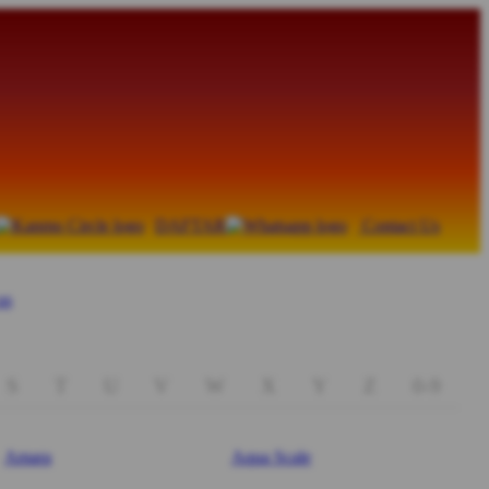
DAFTAR
Contact Us
us
S
T
U
V
W
X
Y
Z
0-9
Amara
Aqua Scale