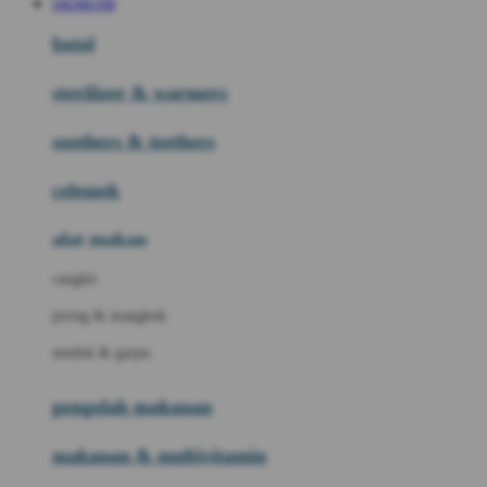
SBOBET88
botol
sterilizer & warmers
soothers & teethers
celemek
alat makan
cangkir
piring & mangkuk
sendok & garpu
pengolah makanan
makanan & multivitamin