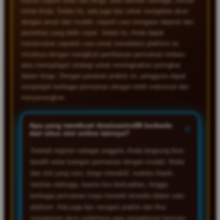
kasino seperti slots dan bingo, atau taruhan olahraga, sesuai
minat Anda. Selain itu, ada juga tips untuk mengelola akun
dengan aman dan mudah, seperti cara mengatur deposit dan
penarikan yang lebih cepat. Selain itu, Anda dapat
menemukan sepuluh cara untuk mendalami platform ini,
misalnya dengan mengikuti pembaruan permainan terbaru
atau mempelajari strategi untuk meningkatkan peringkat
dalam bingo. Dengan panduan praktis ini, pengguna dapat
menjelajah berbagai permainan dengan lebih maksimal dan
menyenangkan.
Apa yang membuat dewicasino88 berbeda
+
dari situs slot online lainnya?
Setelah register sebagai anggota, Anda langsung bisa
beralih antar kategori permainan dengan mudah. Mulai
dari slot yang seru, bingo interaktif, roulette klasik,
taruhan olahraga, kasino live berkualitas, hingga
berbagai permainan meja menarik tersedia dalam satu
platform. Ada juga tips navigasi praktis dan fitur
manajemen akun sederhana agar pengalaman bermain