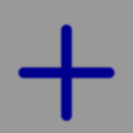
X
Xootz
Y
Yamatoya
Z
Zaxy
Zoggs
0-9
4Moms
59S