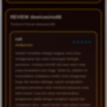
atau melihat promosi terbaru. Platform ini menyediakan
berbagai tips untuk menjelajahi platform. Misalnya,
cepat antara kategori game kasino dan aktivitas terkait
khusus. Selain itu, platform ini juga menyediakan
panduan penggunaan yang aman dan cepat untuk
kamu bisa mencoba strategi baru untuk permainan
olahraga. Anda dapat mengatur akun Anda dengan
pilihan untuk taruhan olahraga, dimana kamu dapat
mengelola akun, beralih antara kategori permainan, dan
bingo atau mempelajari cara menganalisis peringkat
mudah, memeriksa riwayat aktivitas, dan
mengikuti pertandingan favoritmu dan berpartisipasi
REVIEW dewicasino88
melakukan deposit maupun penarikan. Pengguna juga
dalam taruhan olahraga untuk mengambil keputusan
mengoptimalkan pengalaman bermain Anda secara
secara virtual. Untuk pengalaman yang lebih optimal,
bisa mendapatkan bantuan dukungan jika diperlukan.
Testimoni Pemain dewicasino88.
yang lebih tepat. Platform ini juga menyediakan
online. Platform ini juga memberikan informasi terbaru
terdapat tips dan strategi yang bisa kamu gunakan,
informasi tentang cara mengelola poin dan
tentang petunjuk menggunakan fitur-fitur platform dan
seperti mempelajari cara terbaik untuk mengelola
memanfaatkan promosi yang tersedia. Selain itu, kamu
update permainan yang terbaru. Dengan mempelajari
akunmu, mulai dari daftar (register) sebagai anggota
dina
bisa mendapatkan tips untuk navigasi cepat antar
★★★★★
tips dan strategi yang tersedia, Anda dapat
hingga memantau poin atau saldo. Pengguna juga
Verified User
kategori permainan, seperti dari casino ke olahraga atau
memaksimalkan pengalaman bermain dan menjelajahi
dapat dengan mudah beralih antara kategori permainan
sebaliknya. Bagi yang baru bergabung, ada panduan
Setelah mengunduh aplikasi dan mendaftar menjadi
berbagai macam game yang ditawarkan dengan cara
hanya dalam beberapa klik. Jadi, kamu dapat
mengenai cara daftar dan melakukan deposit serta
yang lebih mudah dan menyenangkan.
anggota, kamu bisa memulai petualangan seru di dunia
menikmati platform ini secara efektif dengan mengikuti
withdrawal dengan aman dan efisien. Dengan
online casino ini! Platform ini menyediakan beragam
alur penggunaan serta tips yang diberikan, untuk
mempelajari cara-cara ini, kamu akan lebih mudah
permainan seperti slot, bingo, dan berbagai jenis game
pengalaman bermain online yang menyenangkan dan
menikmati beragam game online seperti slot, table
optimal.
meja. Misalnya, untuk kamu penggemar olahraga,
games, dan sports betting dengan menciptakan
tersedia juga sports-related gaming untuk memuaskan
pengalaman yang menyenangkan dan bermanfaat.
semangatmu. Untuk memaksimalkan pengalaman
bermain, cobalah tips dan strategi yang tersedia, salah
satunya adalah analisa peringkat permainan agar
keputusanmu lebih tepat. Selain itu, platform ini juga