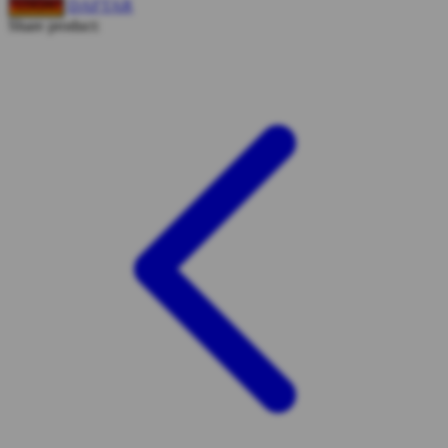
DAFTAR
LOGIN
Squishmallows
Share product:
Starbooks
Stick-O
Stokke
Sudocrem
Sumimo
Sunnylife
Sun-Staches
Swimava
T
Tommee Tippee
Trunki
Tutti Bambini