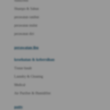
Sunscreen
London Taxi
Shampo & Sabun
Love To Dream
perawatan rambut
perawatan mulut
M
perawatan diri
Magformers
Mama's Choice
perawatan ibu
Mamas&Papas
kesehatan & kebersihan
Mamaway
Tissue basah
Maxi Cosi
Laundry & Cleaning
Megabloks
Medical
Micro
Air Purifier & Humidifier
MiDeer
Mimi & Lula
potty