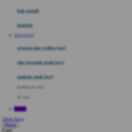
Mini Monkey
Moby
bak mandi
Momami
handuk
Mothercare
SITUS SLOT
Mustela
ayunan dan walker bayi
My Buddy Tag
My K
alas bermain anak bayi
N
mainan anak bayi
Naif
mothercare toys
Nike
elc toys
Nordic Natural
SLOT
Nuby
Akun Saya
Nuna
Masuk
Cari