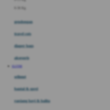
Felt So Sweet
0-36 Kg
Fisher Price
Flipper
gendongan
Friends Of Sally
travel cots
G
diaper bags
Gb
Geko
aksesoris
Graco
SLOT88
Gund
selimut
H
bantal & sprei
Habbie
Haenim
ranjang bayi & balita
Happy Horse