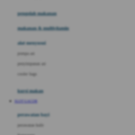
Joie
pengolah makanan
Joolz
Jujube
makanan & multivitamin
K
alat menyusui
Kiddycuts
pompa asi
Kumon
penyimpanan asi
L
cooler bags
Leapfrog
kursi makan
Leclerc
SLOT GACOR
Lee Vierra
Lillebaby
perawatan bayi
Little Bird Told Me
perawatan kulit
Little Miss Janis