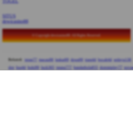
© Copyright dewicasino88. All Rights Reserved.
Related:
intan77
macau88
laskar89
dewa99
tiara4d
bocah4d
sedayu138
slot
bus4d
hoki99
luck365
istana777
bandarbola855
doremiplay77
nova