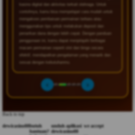
‹
›
Back to top
dewicasino88
butuh
unduh aplikasi
we accept
bantuan?
dewicasino88
hubungi
kami
dewicasino88
SLOT
Direktorat Jenderal
hubungi
ikuti kami di
dewicasino88