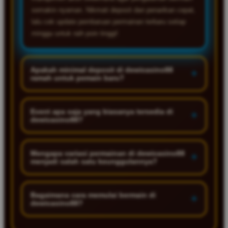
semakin nyaman. Nikmati deposit dan penarikan cepat,
lalu cek update pembaruan permainan terbaru setiap
minggu untuk raih poin tinggi!
Apakah minimal deposit di dewicasino88
+
ramah untuk pemain baru?
Platform ini menyediakan beragam pilihan permainan
online untuk Anda nikmati, mulai dari digital slots dan
Event apa saja yang biasanya tersedia di
+
dewicasino88?
bingo hingga table games dan sports-related gaming.
Sebagai contoh, selain mengakses beragam pilihan
Setelah mendaftar, anggota dapat menggunakan tips
game yang tersedia, Anda juga dapat mempelajari
untuk menavigasi berbagai permainan kasino, slot,
Mengapa variasi permainan di dewicasino88
strategize untuk meningkatkan peluang bermain seperti
+
menjadi salah satu keunggulannya?
bingo, dan taruhan olahraga di platform ini. Misalnya,
menganalisis peringkat permainan untuk membuat
para pemain bisa memilih permainan yang memiliki poin
keputusan lebih hati-hati dalam taruhan olahraga. Cara
Platform ini memungkinkan kamu untuk menjelajahi
tinggi atau strategi seperti menganalisis peringkat
ini dapat membantu Anda lebih menikmati pengalaman
berbagai macam permainan online, seperti slot, bingo,
Bagaimana cara memulai bermain di
permainan dalam kategori olahraga untuk membuat
+
berpartisipasi dalam berbagai macam event olahraga.
dewicasino88?
dan berbagai jenis permainan meja. Misalnya, kamu
keputusan yang lebih hati-hati. Selain itu, pengguna
Selain itu, platform ini menawarkan tips untuk
bisa mencoba slot dengan hadiah-hadiah menarik atau
dapat mengakses tips tentang cara mendaftar gratis
Setelah daftar akun selesai, kamu bisa menggunakan
manajemen akun yang efektif, seperti beralih dengan
menantang dirimu dalam game bingo dengan strategi