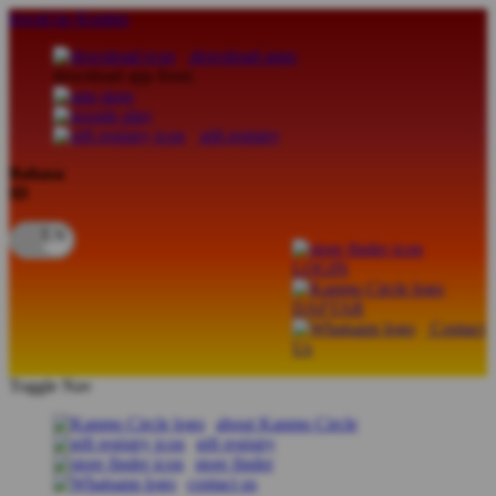
lewati ke Konten
download apps
download app from:
gift registry
Bahasa
ID
LOGIN
DAFTAR
Contact
Us
Toggle Nav
about Kanmo Circle
gift registry
store finder
contact us