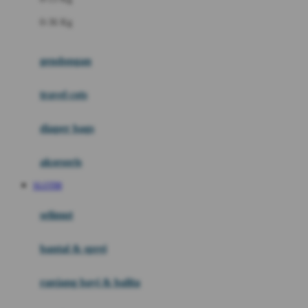
Felt So Sweet
0-36 Kg
Fisher Price
Flipper
gendongan
Friends Of Sally
travel cots
G
diaper bags
Gb
Geko
aksesoris
Graco
SLOT88
Gund
selimut
H
bantal & sprei
Habbie
Haenim
ranjang bayi & balita
Happy Horse