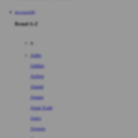
dewicasino88
Brand A-Z
A
Addo
Adidas
Airfree
Alamii
Amara
Aqua Scale
Asics
Aveeno