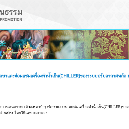
กษาและซ่อมแซมเครื่องทำน้ำเย็น(CHILLER)ของระบบปรับอากาศหลัก ห
ชนะการเสนอราคา จ้างเหมาบำรุงรักษาและซ่อมแซมเครื่องทำน้ำเย็น(CHILLER)ของ
. ๒๕๖๑ โดยวิธีเฉพาะเจาะจง