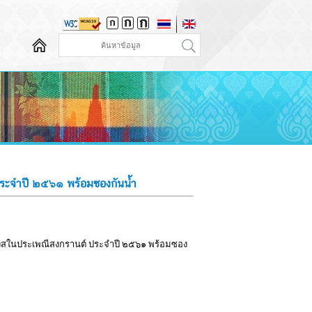
ประจำปี ๒๕๖๑ พร้อมซองกันน้ำ
ื่องสในประเพณีสงกรานต์ ประจำปี ๒๕๖๑ พร้อมซอง