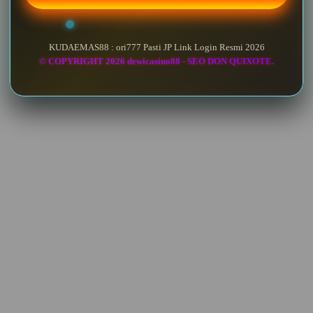
KUDAEMAS88 : ori777 Pasti JP Link Login Resmi 2026
© COPYRIGHT 2026 dewicasino88 - SEO DON QUIXOTE.