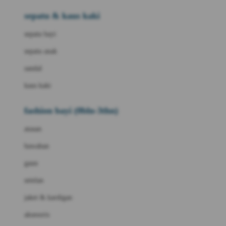
sepatu & kaus kaki
sepatu bayi
sepatu anak
sandal
kaus kaki
fashion bayi (0bln-3thn)
atasan
bawahan
gaun
setelan
jaket & kardigan
aksesoris