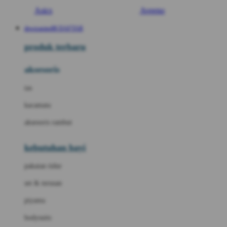
Asics
Aveeno
dewicasino88 DAFTAR
produk terbaru
aksesoris
tas
kacamata
aksesoris rambut
kebutuhan bayi
pakaian tidur
set & terusan
piyama
bodysuits