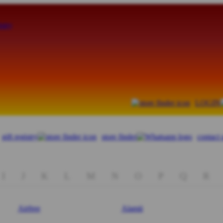
istry
LOGIN
gift registry
store finder
contact 
I
J
K
L
M
N
O
P
Q
R
Airfree
Alamii