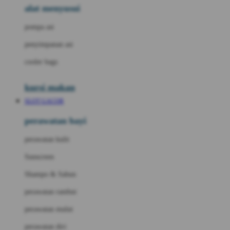
alat menyusui
pompa asi
penyimpanan asi
cooler bags
kursi makan
SLOT GACOR
perawatan bayi
perawatan kulit
Sunscreen
Shampo & Sabun
perawatan rambut
perawatan mulut
perawatan diri