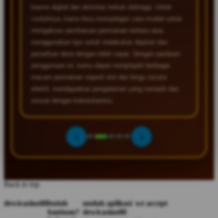
‹
›
Back to top
dewicasino88
butuh
unduh aplikasi
we accept
bantuan?
dewicasino88
hubungi
kami
dewicasino88
SLOT
Direktorat Jenderal
hubungi
ikuti kami di
dewicasino88