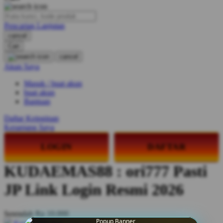
O
Pencarian Lanjutan
Oh Ma Grain
cancel
Okiedog
Cari
cancel
P
Akun Saya
Masuk / buat akun
Peachy
buat akun
Phil & Ted's
Bantuan
Philips Avent
Daftar Keinginan
Keranjang Saya
Pigeon
LOGIN
DAFTAR
Playgro
KUDAEMAS88 : ori777 Pasti
Poled Global
JP Link Login Resmi 2026
Ponycycle
Puma
Serendah
Rp 10.000
Pureats