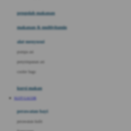
Joie
pengolah makanan
Joolz
Jujube
makanan & multivitamin
K
alat menyusui
Kiddycuts
pompa asi
Kumon
penyimpanan asi
L
cooler bags
Leapfrog
kursi makan
Leclerc
SLOT GACOR
Lee Vierra
Lillebaby
perawatan bayi
Little Bird Told Me
perawatan kulit
Little Miss Janis