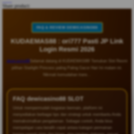
Share product:
FAQ & REVIEW DEWICASINO88
KUDAEMAS88 : ori777 Pasti JP Link
Login Resmi 2026
dewicasino88
Selamat datang di KUDAEMAS88! Temukan Slot Resmi
pilihan Starlight Princess paling Paling Gacor Hari Ini malam ini.
Nikmati kemudahan trans...
FAQ dewicasino88 SLOT
Untuk mempermudah kegiatan bermain, platform ini
menyediakan berbagai tips dan strategi untuk membantu Anda
memaksimalkan pengalaman. Sebagai contoh, Anda bisa
mempelajari cara beralih cepat antara kategori permainan