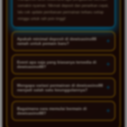
semakin nyaman. Nikmati deposit dan penarikan cepat,
lalu cek update pembaruan permainan terbaru setiap
minggu untuk raih poin tinggi!
Apakah minimal deposit di dewicasino88
+
ramah untuk pemain baru?
Platform ini menyediakan beragam pilihan permainan
online untuk Anda nikmati, mulai dari digital slots dan
Event apa saja yang biasanya tersedia di
+
dewicasino88?
bingo hingga table games dan sports-related gaming.
Sebagai contoh, selain mengakses beragam pilihan
Setelah mendaftar, anggota dapat menggunakan tips
game yang tersedia, Anda juga dapat mempelajari
untuk menavigasi berbagai permainan kasino, slot,
Mengapa variasi permainan di dewicasino88
strategize untuk meningkatkan peluang bermain seperti
+
menjadi salah satu keunggulannya?
bingo, dan taruhan olahraga di platform ini. Misalnya,
menganalisis peringkat permainan untuk membuat
para pemain bisa memilih permainan yang memiliki poin
keputusan lebih hati-hati dalam taruhan olahraga. Cara
Platform ini memungkinkan kamu untuk menjelajahi
tinggi atau strategi seperti menganalisis peringkat
ini dapat membantu Anda lebih menikmati pengalaman
berbagai macam permainan online, seperti slot, bingo,
Bagaimana cara memulai bermain di
permainan dalam kategori olahraga untuk membuat
+
berpartisipasi dalam berbagai macam event olahraga.
dewicasino88?
dan berbagai jenis permainan meja. Misalnya, kamu
keputusan yang lebih hati-hati. Selain itu, pengguna
Selain itu, platform ini menawarkan tips untuk
bisa mencoba slot dengan hadiah-hadiah menarik atau
dapat mengakses tips tentang cara mendaftar gratis
Setelah daftar akun selesai, kamu bisa menggunakan
manajemen akun yang efektif, seperti beralih dengan
menantang dirimu dalam game bingo dengan strategi