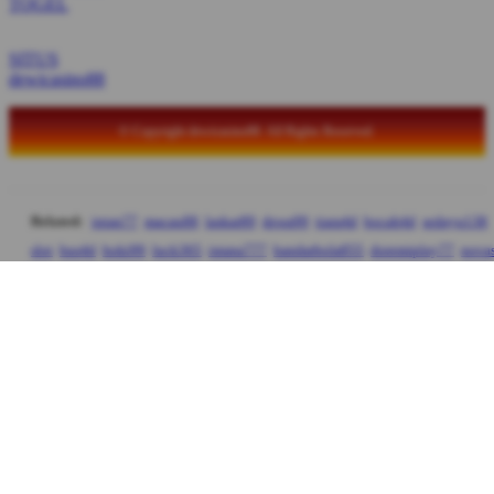
© Copyright dewicasino88. All Rights Reserved.
Related:
intan77
macau88
laskar89
dewa99
tiara4d
bocah4d
sedayu138
slot
bus4d
hoki99
luck365
istana777
bandarbola855
doremiplay77
nova