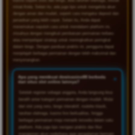
kasino seperti slots dan bingo, atau taruhan olahraga, sesuai
minat Anda. Selain itu, ada juga tips untuk mengelola akun
dengan aman dan mudah, seperti cara mengatur deposit dan
penarikan yang lebih cepat. Selain itu, Anda dapat
menemukan sepuluh cara untuk mendalami platform ini,
misalnya dengan mengikuti pembaruan permainan terbaru
atau mempelajari strategi untuk meningkatkan peringkat
dalam bingo. Dengan panduan praktis ini, pengguna dapat
menjelajah berbagai permainan dengan lebih maksimal dan
menyenangkan.
Apa yang membuat dewicasino88 berbeda
+
dari situs slot online lainnya?
Setelah register sebagai anggota, Anda langsung bisa
beralih antar kategori permainan dengan mudah. Mulai
dari slot yang seru, bingo interaktif, roulette klasik,
taruhan olahraga, kasino live berkualitas, hingga
berbagai permainan meja menarik tersedia dalam satu
platform. Ada juga tips navigasi praktis dan fitur
manajemen akun sederhana agar pengalaman bermain