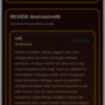
atau melihat promosi terbaru. Platform ini menyediakan
berbagai tips untuk menjelajahi platform. Misalnya,
cepat antara kategori game kasino dan aktivitas terkait
khusus. Selain itu, platform ini juga menyediakan
panduan penggunaan yang aman dan cepat untuk
kamu bisa mencoba strategi baru untuk permainan
olahraga. Anda dapat mengatur akun Anda dengan
pilihan untuk taruhan olahraga, dimana kamu dapat
mengelola akun, beralih antara kategori permainan, dan
bingo atau mempelajari cara menganalisis peringkat
mudah, memeriksa riwayat aktivitas, dan
mengikuti pertandingan favoritmu dan berpartisipasi
REVIEW dewicasino88
melakukan deposit maupun penarikan. Pengguna juga
dalam taruhan olahraga untuk mengambil keputusan
mengoptimalkan pengalaman bermain Anda secara
secara virtual. Untuk pengalaman yang lebih optimal,
bisa mendapatkan bantuan dukungan jika diperlukan.
Testimoni Pemain dewicasino88.
yang lebih tepat. Platform ini juga menyediakan
online. Platform ini juga memberikan informasi terbaru
terdapat tips dan strategi yang bisa kamu gunakan,
informasi tentang cara mengelola poin dan
tentang petunjuk menggunakan fitur-fitur platform dan
seperti mempelajari cara terbaik untuk mengelola
memanfaatkan promosi yang tersedia. Selain itu, kamu
update permainan yang terbaru. Dengan mempelajari
akunmu, mulai dari daftar (register) sebagai anggota
dina
bisa mendapatkan tips untuk navigasi cepat antar
tips dan strategi yang tersedia, Anda dapat
hingga memantau poin atau saldo. Pengguna juga
kategori permainan, seperti dari casino ke olahraga atau
Verified User
memaksimalkan pengalaman bermain dan menjelajahi
dapat dengan mudah beralih antara kategori permainan
sebaliknya. Bagi yang baru bergabung, ada panduan
berbagai macam game yang ditawarkan dengan cara
hanya dalam beberapa klik. Jadi, kamu dapat
mengenai cara daftar dan melakukan deposit serta
yang lebih mudah dan menyenangkan.
menikmati platform ini secara efektif dengan mengikuti
withdrawal dengan aman dan efisien. Dengan
alur penggunaan serta tips yang diberikan, untuk
mempelajari cara-cara ini, kamu akan lebih mudah
pengalaman bermain online yang menyenangkan dan
menikmati beragam game online seperti slot, table
optimal.
games, dan sports betting dengan menciptakan
pengalaman yang menyenangkan dan bermanfaat.