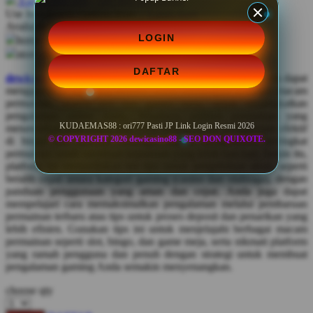
Earn
1.000.000
-
100.000.000
Bonus
Use Installment Options from
.
Laarn more
Q
Available for :
LOGIN
home delivery
QV Baby
store pickup
DAFTAR
dewicasino88
Setelah Anda mendaftar sebagai anggota, Anda dapat
R
menggunakan tips yang tersedia untuk menavigasi berbagai macam
permainan, seperti slot dan games meja, untuk meningkatkan
Real Shades
pengalaman online Anda. Misalnya, pilihlah permainan yang
KUDAEMAS88 : ori777 Pasti JP Link Login Resmi 2026
menawarkan poin tinggi atau coba strategi untuk penggunaan efektif
Red Castle
© COPYRIGHT 2026 dewicasino88 - SEO DON QUIXOTE.
di bingo dan taruhan olahraga, seperti menganalisis peringkat
permainan untuk membuat keputusan yang lebih hati-hati. Selain itu,
Ribbon Madness
platform ini menyediakan ten tips untuk pengelolaan akun, seperti
beralih cepat antara kategori gaming (casino dan olahraga), dengan
S
panduan penggunaan yang aman dan cepat. Anda juga dapat
mempelajari cara memaksimalkan pengalaman melalui pembaruan
Sebamed
permainan terbaru atau tips untuk proses deposit dan penarikan yang
lebih efisien. Gunakan tips ini untuk menjelajahi berbagai macam
Silver Cross
permainan seperti slot, bingo, dan game meja, serta nikmati platform
yang ramah pengguna dan penuh dengan strategi untuk membuat
Simply Idea
pengalaman gaming Anda semakin menyenangkan.
Skip Hop
choose qty
Spectra