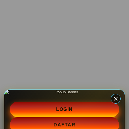
LOGIN
DAFTAR