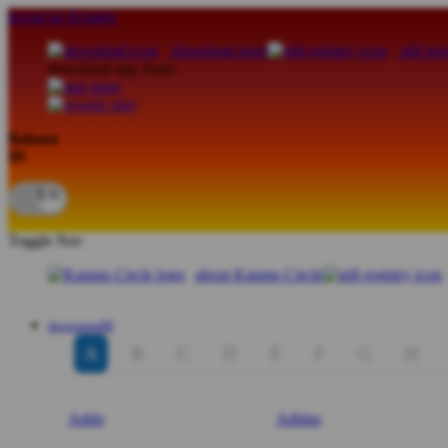
lewati ke Konten
download apps
gift reg
download app from:
Bahasa
ID
Toggle Nav
about Kanmo Circle
dewicasino88
A
B
C
D
E
F
G
H
Addo
Adidas