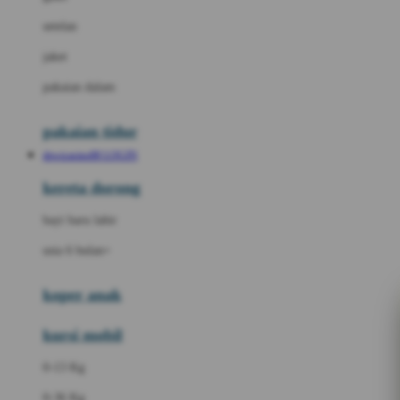
setelan
jaket
pakaian dalam
pakaian tidur
dewicasino88 LOGIN
kereta dorong
bayi baru lahir
usia 6 bulan+
koper anak
kursi mobil
0-13 Kg
0-36 Kg