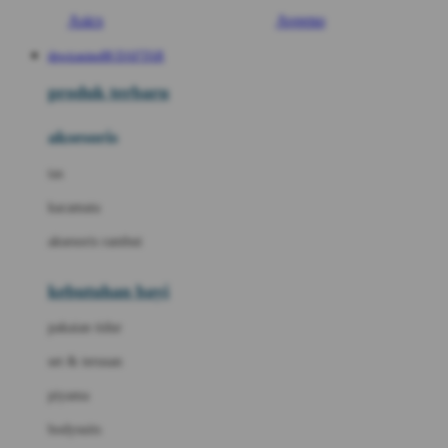
Asics
Aveeno
dewicasino88 DAFTAR
produk terbaru
aksesoris
tas
kacamata
aksesoris rambut
kebutuhan bayi
pakaian tidur
set & terusan
piyama
bodysuits