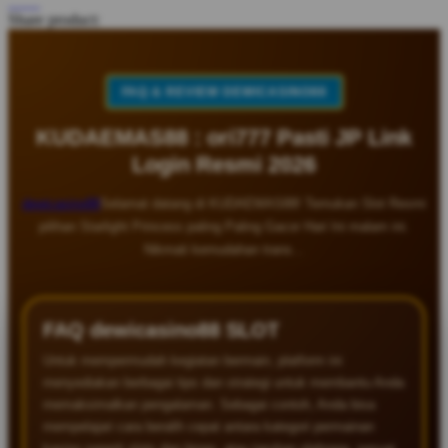
Share product:
FAQ & REVIEW DEWICASINO88
KUDAEMAS88 : ori777 Pasti JP Link
Login Resmi 2026
dewicasino88
Selamat datang di KUDAEMAS88! Temukan Slot Resmi
pilihan Starlight Princess paling Paling Gacor Hari Ini malam ini.
Nikmati kemudahan trans...
FAQ dewicasino88 SLOT
Untuk mempermudah kegiatan bermain, platform ini
menyediakan berbagai tips dan strategi untuk membantu Anda
memaksimalkan pengalaman. Sebagai contoh, Anda bisa
mempelajari cara beralih cepat antara kategori permainan