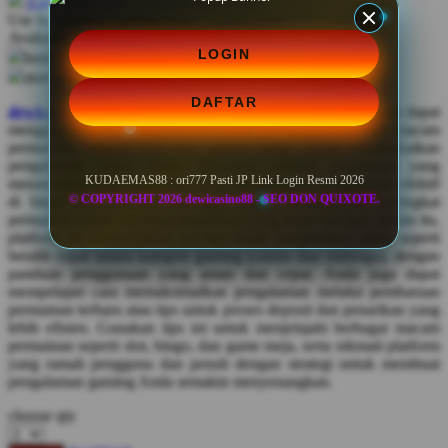
Earn
1.000.000
-
100.000.000
Bonus
Use Installment Options from
.
Laarn more
Q
Available for :
LOGIN
home delivery
QV Baby
store pickup
DAFTAR
dewicasino88
Setelah Anda mendaftar sebagai anggota, Anda dapat
R
menggunakan tips yang tersedia untuk menavigasi berbagai macam
permainan, seperti slot dan games meja, untuk meningkatkan
Real Shades
pengalaman online Anda. Misalnya, pilihlah permainan yang
KUDAEMAS88 : ori777 Pasti JP Link Login Resmi 2026
menawarkan poin tinggi atau coba strategi untuk penggunaan efektif
Red Castle
© COPYRIGHT 2026 dewicasino88 - SEO DON QUIXOTE.
di bingo dan taruhan olahraga, seperti menganalisis peringkat
permainan untuk membuat keputusan yang lebih hati-hati. Selain itu,
Ribbon Madness
platform ini menyediakan ten tips untuk pengelolaan akun, seperti
beralih cepat antara kategori gaming (casino dan olahraga), dengan
S
panduan penggunaan yang aman dan cepat. Anda juga dapat
mempelajari cara memaksimalkan pengalaman melalui pembaruan
Sebamed
permainan terbaru atau tips untuk proses deposit dan penarikan yang
lebih efisien. Gunakan tips ini untuk menjelajahi berbagai macam
Silver Cross
permainan seperti slot, bingo, dan game meja, serta nikmati platform
yang ramah pengguna dan penuh dengan strategi untuk membuat
Simply Idea
pengalaman gaming Anda semakin menyenangkan.
Skip Hop
choose qty
Spectra