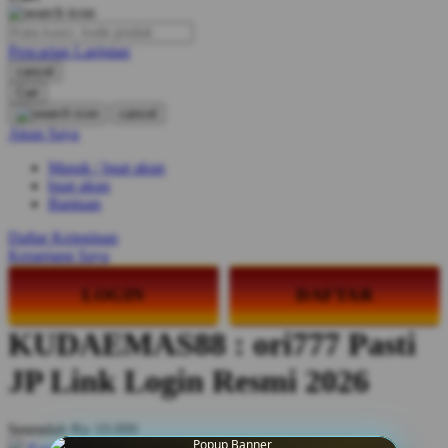
O
Pencarian Lanjutan
Oh Ma Grain
cancel
Okiedog
Cari
cancel
P
Akun Saya
Masuk / buat akun
Peachy
buat akun
Phil & Ted's
Bantuan
Philips Avent
Daftar Keinginan
Keranjang Saya
Pigeon
LOGIN
DAFTAR
Playgro
KUDAEMAS88 : ori777 Pasti
Poled Global
JP Link Login Resmi 2026
Ponycycle
Puma
Serendah
Rp 10.000
Pureats