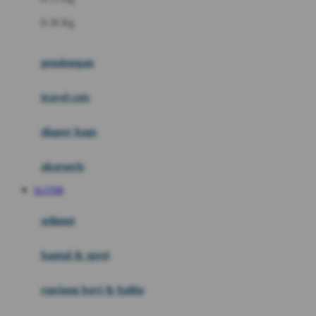
Felt So Sweet
0-36 Kg
Fisher Price
Flipper
gendongan
Friends Of Sally
travel cots
G
diaper bags
Gb
Geko
aksesoris
Graco
SLOT88
Gund
selimut
H
bantal & sprei
Habbie
Haenim
ranjang bayi & balita
Happy Horse