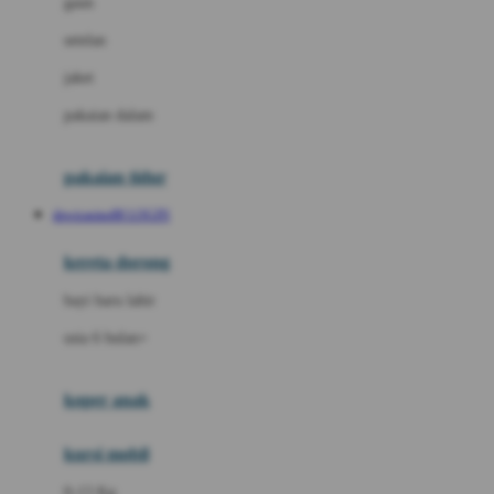
gaun
Dae Organics
setelan
Docare
jaket
Doona
pakaian dalam
Down To Earth
Drew
pakaian tidur
Dr. Brown's
dewicasino88 LOGIN
E
kereta dorong
ELC
bayi baru lahir
Ergobaby
usia 6 bulan+
Expert Care
koper anak
Ezyroller
kursi mobil
F
0-13 Kg