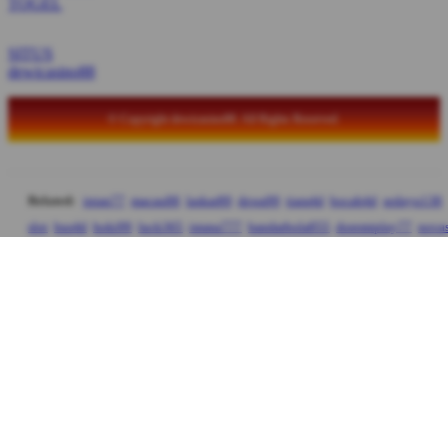
© Copyright dewicasino88. All Rights Reserved.
Related:
intan77
macau88
laskar89
dewa99
tiara4d
bocah4d
sedayu138
slot
bus4d
hoki99
luck365
istana777
bandarbola855
doremiplay77
nova