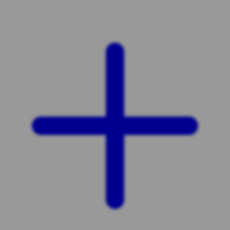
X
Xootz
Y
Yamatoya
Z
Zaxy
Zoggs
0-9
4Moms
59S