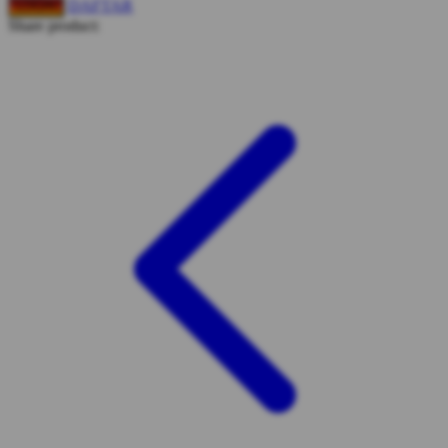
DAFTAR
LOGIN
Squishmallows
Share product:
Starbooks
Stick-O
Stokke
Sudocrem
Sumimo
Sunnylife
Sun-Staches
Swimava
T
Tommee Tippee
Trunki
Tutti Bambini