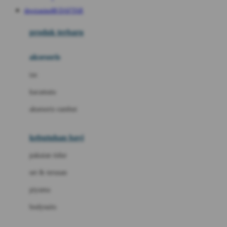
Awan
dewicasino88 DAFTAR
Azetabio
produk terbaru
B
aksesoris
Baabaasheepz
tas
Babiators
kacamata
Baby Dove
aksesoris rambut
Baby Jogger
Baby Rovega
kebutuhan bayi
Babybee
pakaian tidur
Banana Boat
set & terusan
Banz
piyama
Barbie
bodysuits
Beaba