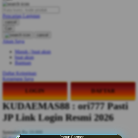
O
Pencarian Lanjutan
Oh Ma Grain
cancel
Okiedog
Cari
cancel
P
Akun Saya
Masuk / buat akun
Peachy
buat akun
Phil & Ted's
Bantuan
Philips Avent
Daftar Keinginan
Keranjang Saya
Pigeon
LOGIN
DAFTAR
Playgro
KUDAEMAS88 : ori777 Pasti
Poled Global
JP Link Login Resmi 2026
Ponycycle
Puma
Serendah
Rp 10.000
Pureats