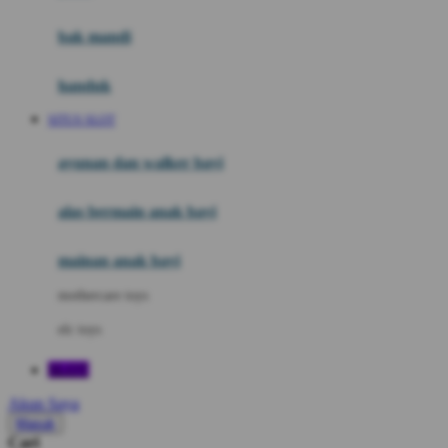
Mini Monkey
Moby
bak mandi
Momami
handuk
Mothercare
SITUS SLOT
Mustela
ayunan dan walker bayi
My Buddy Tag
My K
alas bermain anak bayi
N
mainan anak bayi
Naif
mothercare toys
Nike
elc toys
Nordic Natural
SLOT
Nuby
Akun Saya
Nuna
Masuk
Cari