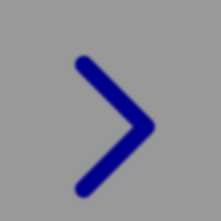
Twistshake
TY Toys
U
V
Veja
Vitaflow
Vtech
W
Waterland
Wellness