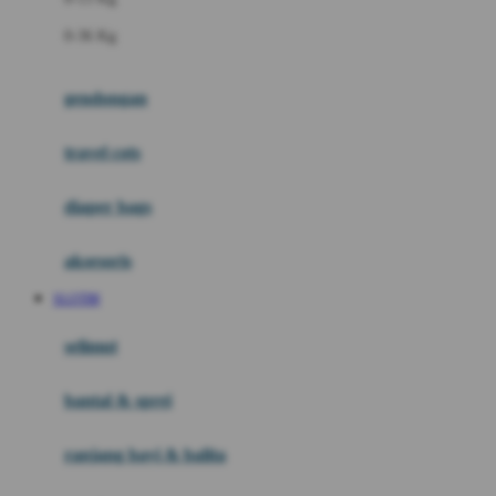
Felt So Sweet
0-36 Kg
Fisher Price
Flipper
gendongan
Friends Of Sally
travel cots
G
diaper bags
Gb
Geko
aksesoris
Graco
SLOT88
Gund
selimut
H
bantal & sprei
Habbie
Haenim
ranjang bayi & balita
Happy Horse