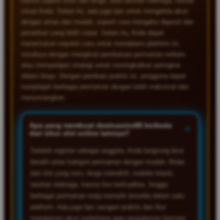
kasino seperti slots dan bingo, atau taruhan olahraga, sesuai
minat Anda. Selain itu, ada juga tips untuk mengelola akun
dengan aman dan mudah, seperti cara mengatur deposit dan
penarikan yang lebih cepat. Selain itu, Anda dapat
menemukan sepuluh cara untuk mendalami platform ini,
misalnya dengan mengikuti pembaruan permainan terbaru
atau mempelajari strategi untuk meningkatkan peringkat
dalam bingo. Dengan panduan praktis ini, pengguna dapat
menjelajah berbagai permainan dengan lebih maksimal dan
menyenangkan.
Apa yang membuat dewicasino88 berbeda
+
dari situs slot online lainnya?
Setelah register sebagai anggota, Anda langsung bisa
beralih antar kategori permainan dengan mudah. Mulai
dari slot yang seru, bingo interaktif, roulette klasik,
taruhan olahraga, kasino live berkualitas, hingga
berbagai permainan meja menarik tersedia dalam satu
platform. Ada juga tips navigasi praktis dan fitur
manajemen akun sederhana agar pengalaman bermain