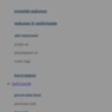
Joie
pengolah makanan
Joolz
Jujube
makanan & multivitamin
K
alat menyusui
Kiddycuts
pompa asi
Kumon
penyimpanan asi
L
cooler bags
Leapfrog
kursi makan
Leclerc
SLOT GACOR
Lee Vierra
Lillebaby
perawatan bayi
Little Bird Told Me
perawatan kulit
Little Miss Janis