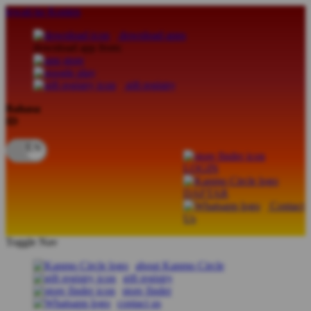
lewati ke Konten
download apps
download app from:
gift registry
Bahasa
ID
LOGIN
DAFTAR
Contact
Us
Toggle Nav
about Kanmo Circle
gift registry
store finder
contact us