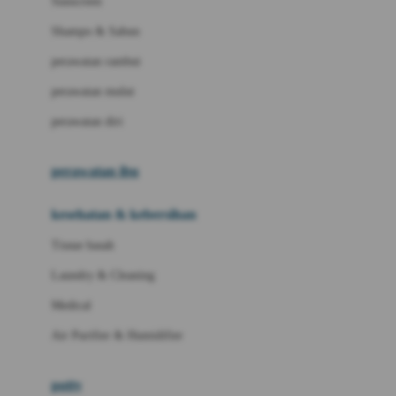
Sunscreen
London Taxi
Shampo & Sabun
Love To Dream
perawatan rambut
perawatan mulut
M
perawatan diri
Magformers
Mama's Choice
perawatan ibu
Mamas&Papas
kesehatan & kebersihan
Mamaway
Tissue basah
Maxi Cosi
Laundry & Cleaning
Megabloks
Medical
Micro
Air Purifier & Humidifier
MiDeer
Mimi & Lula
potty