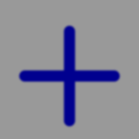
X
Xootz
Y
Yamatoya
Z
Zaxy
Zoggs
0-9
4Moms
59S