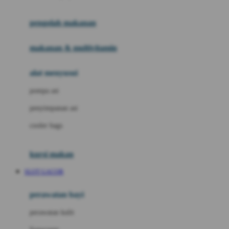
Joie
pengolah makanan
Joolz
Jujube
makanan & multivitamin
K
alat menyusui
Kiddycuts
pompa asi
Kumon
penyimpanan asi
L
cooler bags
Leapfrog
kursi makan
Leclerc
SLOT GACOR
Lee Vierra
Lillebaby
perawatan bayi
Little Bird Told Me
perawatan kulit
Little Miss Janis