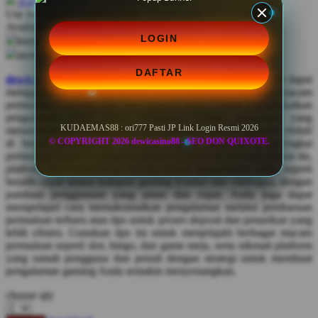
Earn
1.000.000
-
100.000.000
Bonus
Use Installment Options from
.
Laarn more
Q
Available for :
LOGIN
home delivery
QV Baby
store pickup
DAFTAR
dewicasino88
Setelah Anda mendaftar sebagai anggota, Anda dapat
R
menggunakan tips yang tersedia untuk menavigasi berbagai macam
permainan, seperti slot dan games meja, untuk meningkatkan
Real Shades
pengalaman online Anda. Misalnya, pilihlah permainan yang
KUDAEMAS88 : ori777 Pasti JP Link Login Resmi 2026
menawarkan poin tinggi atau coba strategi untuk penggunaan efektif
Red Castle
© COPYRIGHT 2026 dewicasino88 - SEO DON QUIXOTE.
di bingo dan taruhan olahraga, seperti menganalisis peringkat
permainan untuk membuat keputusan yang lebih hati-hati. Selain itu,
Ribbon Madness
platform ini menyediakan ten tips untuk pengelolaan akun, seperti
beralih cepat antara kategori gaming (casino dan olahraga), dengan
S
panduan penggunaan yang aman dan cepat. Anda juga dapat
mempelajari cara memaksimalkan pengalaman melalui pembaruan
Sebamed
permainan terbaru atau tips untuk proses deposit dan penarikan yang
lebih efisien. Gunakan tips ini untuk menjelajahi berbagai macam
Silver Cross
permainan seperti slot, bingo, dan game meja, serta nikmati platform
yang ramah pengguna dan penuh dengan strategi untuk membuat
Simply Idea
pengalaman gaming Anda semakin menyenangkan.
Skip Hop
choose qty
Spectra