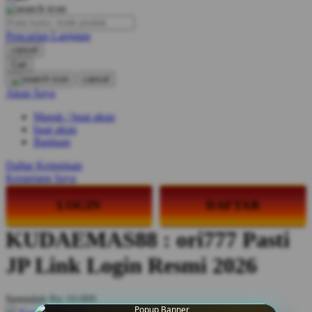
O
Pencarian Lanjutan
Oh Ma Grain
cancel
Okiedog
Cari
cancel
P
Akun Saya
Masuk / buat akun
Peachy
buat akun
Phil & Ted's
Bantuan
Philips Avent
Daftar Keinginan
Keranjang Saya
Pigeon
LOGIN
DAFTAR
Playgro
KUDAEMAS88 : ori777 Pasti
Poled Global
JP Link Login Resmi 2026
Ponycycle
Puma
Serendah
Rp 10.000
Pureats