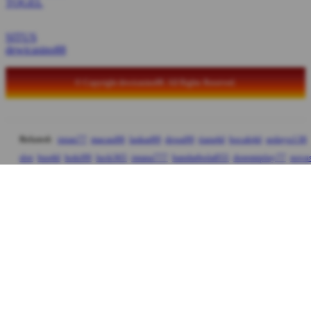
© Copyright dewicasino88. All Rights Reserved.
Related:
intan77
macau88
laskar89
dewa99
tiara4d
bocah4d
sedayu138
slot
bus4d
hoki99
luck365
istana777
bandarbola855
doremiplay77
nova