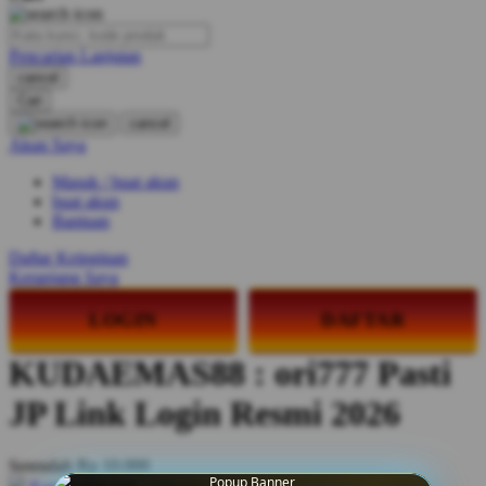
O
Pencarian Lanjutan
Oh Ma Grain
cancel
Okiedog
Cari
cancel
P
Akun Saya
Masuk / buat akun
Peachy
buat akun
Phil & Ted's
Bantuan
Philips Avent
Daftar Keinginan
Keranjang Saya
Pigeon
LOGIN
DAFTAR
Playgro
KUDAEMAS88 : ori777 Pasti
Poled Global
JP Link Login Resmi 2026
Ponycycle
Puma
Serendah
Rp 10.000
Pureats