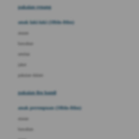
Buggygear
pakaian renang
Bumkins
anak laki-laki (18bln-8thn)
C
atasan
Cetaphil
bawahan
Chicco
setelan
Childlife
jaket
Clevamama
pakaian dalam
Cocolatte
Cottonseeds
pakaian ibu hamil
Cozy N Safe
anak perempuan (18bln-8thn)
Crane
atasan
Cybex
bawahan
D