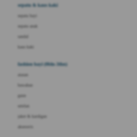
Beauty Barn
sepatu & kaus kaki
Bio Oil
sepatu bayi
Biolane
sepatu anak
Bite Fighters
sandal
Bizzi Growin
kaus kaki
Blackmores
fashion bayi (0bln-3thn)
Blooming Marvellous
atasan
Bonnels
bawahan
Bravado
gaun
Bruder
setelan
Brush Baby
jaket & kardigan
Buds Organics
aksesoris
Bugaboo