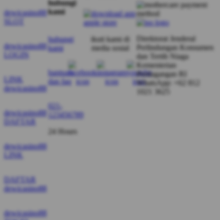
Perlindungan Konsumen
kami
media sosial
LOGIN
dan Tertib Niaga
Kementerian
bantuan
Perdagangan RI
LINK
dan faq
WhatsApp: +62 812
dewicasino88
1021 3625
021-
dewicasino88
123456789
DAFTAR
24 Hours
dewicasino88
LINK
DAFTAR
dewicasino88
dewicasino88
TOGEL
SITUS
dewicasino88