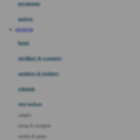
perabotan
Happy Tummy
Hauck
matras
Havaianas
SBOBET88
Hegen
botol
Hot Wheels
sterilizer & warmers
Hybrid
soothers & teethers
I
Inlacta DHA
celemek
Interlac
alat makan
Ivenet
cangkir
J
piring & mangkuk
Jack N Jill
sendok & garpu