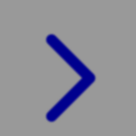
Twistshake
TY Toys
U
V
Veja
Vitaflow
Vtech
W
Waterland
Wellness