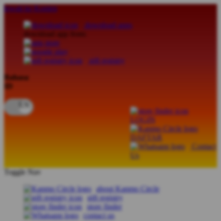
lewati ke Konten
download apps
download app from:
gift registry
Bahasa
ID
LOGIN
DAFTAR
Contact
Us
Toggle Nav
about Kanmo Circle
gift registry
store finder
contact us