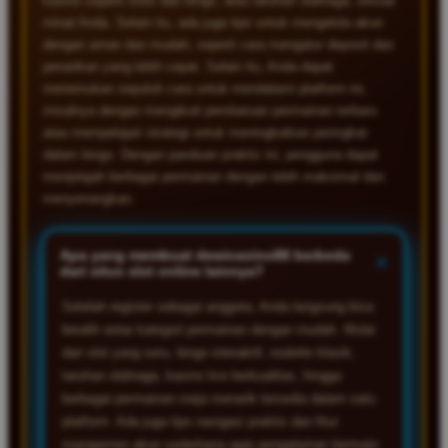
kasino seperti slots dan bingo, atau taruhan olahraga, sesuai
minat Anda. Selain itu, ada juga tips untuk mengelola akun
dengan aman dan mudah, seperti cara mengatur deposit dan
penarikan yang lebih cepat. Selain itu, Anda dapat
menemukan sepuluh cara untuk mendalami platform ini,
misalnya dengan mengikuti pembaruan permainan terbaru
atau mempelajari strategi untuk meningkatkan peringkat
dalam bingo. Dengan panduan praktis ini, pengguna dapat
menjelajah berbagai permainan dengan lebih maksimal dan
menyenangkan.
Apa yang membuat dewicasino88 berbeda
+
dari situs slot online lainnya?
Setelah register sebagai anggota, Anda langsung bisa
beralih antar kategori permainan dengan mudah. Mulai
dari slot yang seru, bingo interaktif, roulette klasik,
taruhan olahraga, kasino live berkualitas, hingga
berbagai permainan meja menarik tersedia dalam satu
platform. Ada juga tips navigasi praktis dan fitur
manajemen akun sederhana agar pengalaman bermain