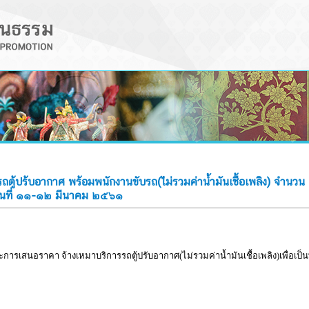
้ปร้บอากาศ พร้อมพนักงานขับรถ(ไม่รวมค่าน้ำมันเชื้อเพลิง) จำนวน
วันที่ ๑๑-๑๒ มีนาคม ๒๕๖๑
นะการเสนอราคา จ้างเหมาบริการรถตู้ปรับอากาศ(ไม่รวมค่าน้ำมันเชื้อเพลิง)เพื่