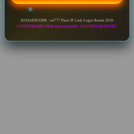
KUDAEMAS88 : ori777 Pasti JP Link Login Resmi 2026
© COPYRIGHT 2026 dewicasino88 - SEO DON QUIXOTE.