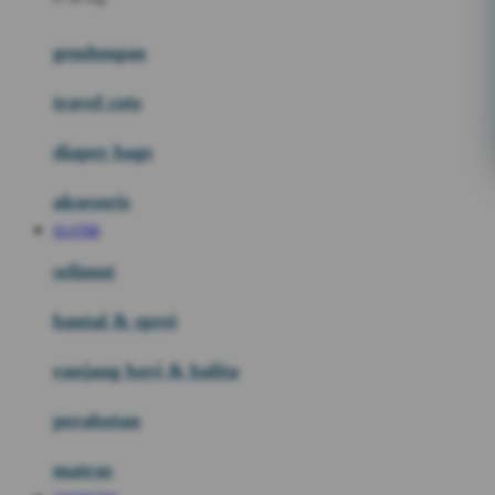
gendongan
travel cots
diaper bags
aksesoris
SLOT88
selimut
bantal & sprei
ranjang bayi & balita
perabotan
matras