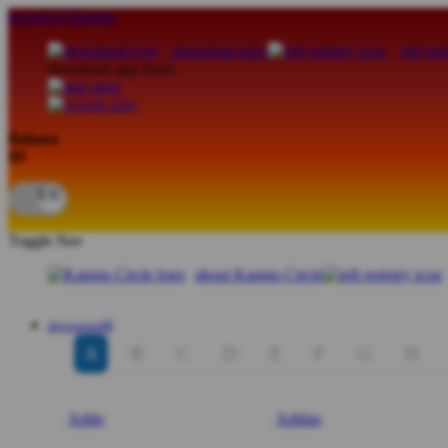
lewati ke Konten
download apps
gift reg
download app from:
Bahasa
ID
Toggle Nav
about Kanmo Circle
dewicasino88
A
B
C
D
E
F
G
H
Addo
Adidas