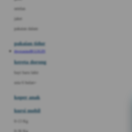
setelan
jaket
pakaian dalam
pakaian tidur
dewicasino88 LOGIN
kereta dorong
bayi baru lahir
usia 6 bulan+
koper anak
kursi mobil
0-13 Kg
0-36 Kg