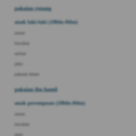
pakaian renang
anak laki-laki (18bln-8thn)
atasan
bawahan
setelan
jaket
pakaian dalam
pakaian ibu hamil
anak perempuan (18bln-8thn)
atasan
bawahan
gaun