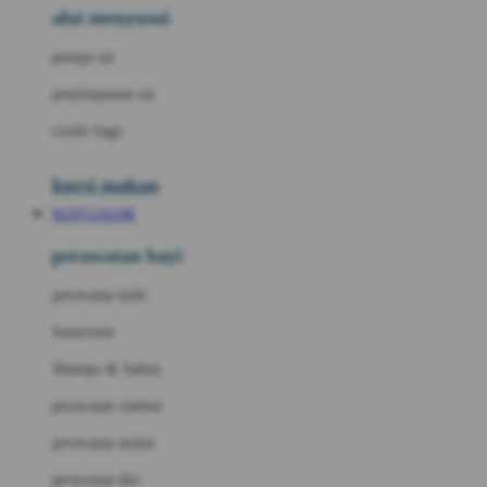
alat menyusui
pompa asi
penyimpanan asi
cooler bags
kursi makan
SLOT GACOR
perawatan bayi
perawatan kulit
Sunscreen
Shampo & Sabun
perawatan rambut
perawatan mulut
perawatan diri