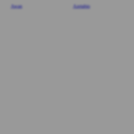
Awan
Azetabio