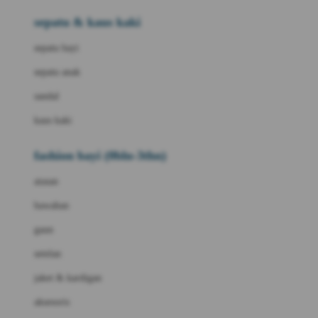
sepatu & kaus kaki
sepatu bayi
sepatu anak
sandal
kaus kaki
fashion bayi (0bln-3thn)
atasan
bawahan
gaun
setelan
jaket & kardigan
aksesoris