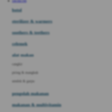
SBOBET88
botol
sterilizer & warmers
soothers & teethers
celemek
alat makan
cangkir
piring & mangkuk
sendok & garpu
pengolah makanan
makanan & multivitamin