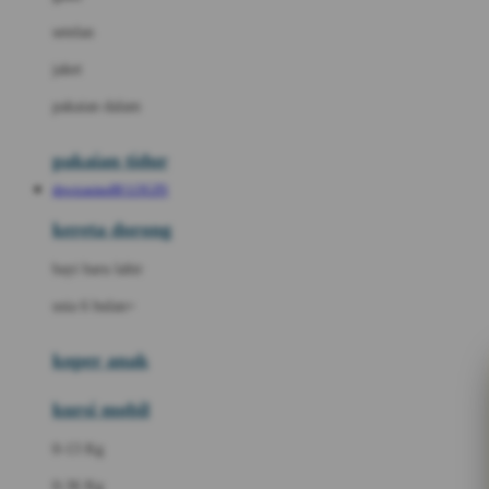
setelan
jaket
pakaian dalam
pakaian tidur
dewicasino88 LOGIN
kereta dorong
bayi baru lahir
usia 6 bulan+
koper anak
kursi mobil
0-13 Kg
0-36 Kg