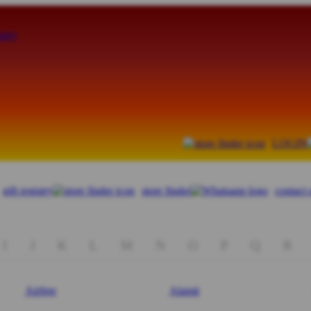
istry
LOGIN
gift registry
store finder
contact 
I
J
K
L
M
N
O
P
Q
R
Airfree
Alamii