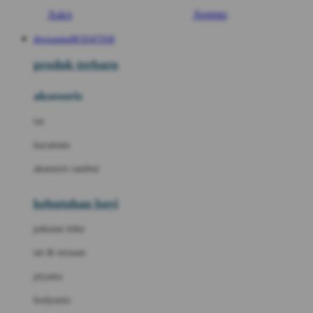
Asics
Aveeno
dewicasino88 DAFTAR
produk terbaru
aksesoris
tas
kacamata
aksesoris rambut
kebutuhan bayi
pakaian tidur
set & terusan
piyama
bodysuits