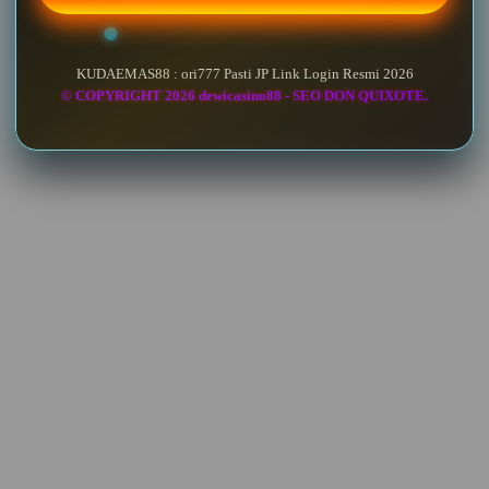
KUDAEMAS88 : ori777 Pasti JP Link Login Resmi 2026
© COPYRIGHT 2026 dewicasino88 - SEO DON QUIXOTE.