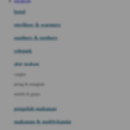
SBOBET88
botol
sterilizer & warmers
soothers & teethers
celemek
alat makan
cangkir
piring & mangkuk
sendok & garpu
pengolah makanan
makanan & multivitamin