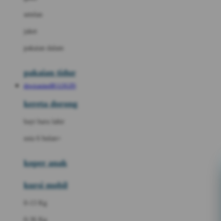
setelan
jaket
pakaian dalam
pakaian tidur
dewicasino88 LOGIN
kereta dorong
bayi baru lahir
usia 6 bulan+
koper anak
kursi mobil
0-13 Kg
0-36 Kg