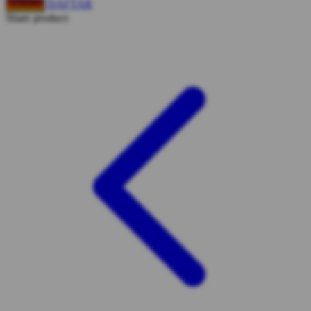
DAFTAR
LOGIN
Squishmallows
Share product:
Starbooks
Stick-O
Stokke
Sudocrem
Sumimo
Sunnylife
Sun-Staches
Swimava
T
Tommee Tippee
Trunki
Tutti Bambini