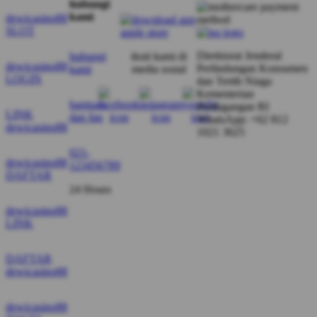
Perlindungan Konsumen
kami
media sosial
LOGIN
dan Tertib Niaga
Kementerian
bantuan
Perdagangan RI
LINK
dan faq
WhatsApp: +62 812
dewicasino88
1021 3625
021-
dewicasino88
123456789
DAFTAR
24 Hours
dewicasino88
LINK
DAFTAR
dewicasino88
dewicasino88
TOGEL
SITUS
dewicasino88