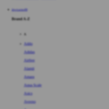
dewicasino88
Brand A-Z
A
Addo
Adidas
Airfree
Alamii
Amara
Aqua Scale
Asics
Aveeno