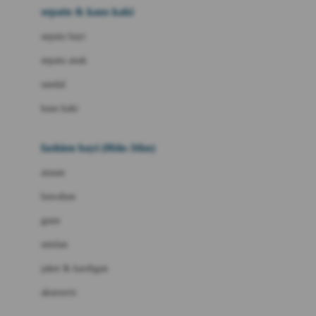
Beauty Barn
sepatu & kaus kaki
Bio Oil
sepatu bayi
Biolane
sepatu anak
Bite Fighters
sandal
Bizzi Growin
kaus kaki
Blackmores
fashion bayi (0bln-3thn)
Blooming Marvellous
atasan
Bonnels
bawahan
Bravado
gaun
Bruder
setelan
Brush Baby
jaket & kardigan
Buds Organics
aksesoris
Bugaboo