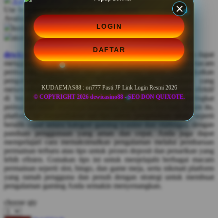
Earn
1.000.000
-
100.000.000
Bonus
Use Installment Options from
.
Laarn more
Q
Available for :
LOGIN
home delivery
QV Baby
store pickup
DAFTAR
dewicasino88
Setelah Anda mendaftar sebagai anggota, Anda dapat
R
menggunakan tips yang tersedia untuk menavigasi berbagai macam
permainan, seperti slot dan games meja, untuk meningkatkan
Real Shades
pengalaman online Anda. Misalnya, pilihlah permainan yang
KUDAEMAS88 : ori777 Pasti JP Link Login Resmi 2026
menawarkan poin tinggi atau coba strategi untuk penggunaan efektif
Red Castle
© COPYRIGHT 2026 dewicasino88 - SEO DON QUIXOTE.
di bingo dan taruhan olahraga, seperti menganalisis peringkat
permainan untuk membuat keputusan yang lebih hati-hati. Selain itu,
Ribbon Madness
platform ini menyediakan ten tips untuk pengelolaan akun, seperti
beralih cepat antara kategori gaming (casino dan olahraga), dengan
S
panduan penggunaan yang aman dan cepat. Anda juga dapat
mempelajari cara memaksimalkan pengalaman melalui pembaruan
Sebamed
permainan terbaru atau tips untuk proses deposit dan penarikan yang
lebih efisien. Gunakan tips ini untuk menjelajahi berbagai macam
Silver Cross
permainan seperti slot, bingo, dan game meja, serta nikmati platform
yang ramah pengguna dan penuh dengan strategi untuk membuat
Simply Idea
pengalaman gaming Anda semakin menyenangkan.
Skip Hop
choose qty
Spectra