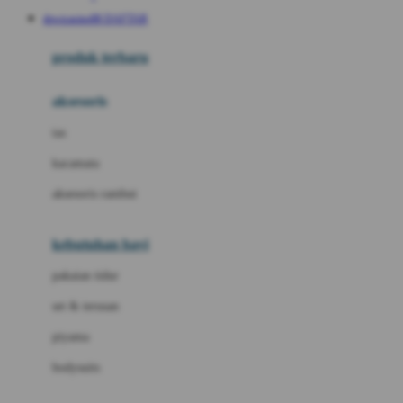
Awan
dewicasino88 DAFTAR
Azetabio
produk terbaru
B
aksesoris
Baabaasheepz
tas
Babiators
kacamata
Baby Dove
aksesoris rambut
Baby Jogger
Baby Rovega
kebutuhan bayi
Babybee
pakaian tidur
Banana Boat
set & terusan
Banz
piyama
Barbie
bodysuits
Beaba