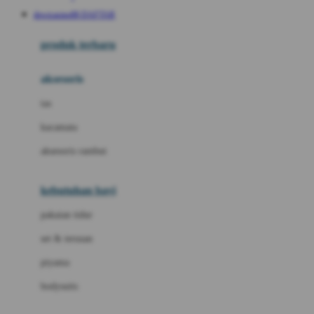
Awan
dewicasino88 DAFTAR
Azetabio
produk terbaru
B
aksesoris
Baabaasheepz
tas
Babiators
kacamata
Baby Dove
aksesoris rambut
Baby Jogger
Baby Rovega
kebutuhan bayi
Babybee
pakaian tidur
Banana Boat
set & terusan
Banz
piyama
Barbie
bodysuits
Beaba