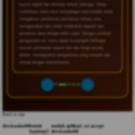
menawarkan panduan tentang cara mudah mengelola
akun, seperti beralih cepat antara kategori permainan
atau memeriksa riwayat aktivitas secara teratur.
Jangan lupa, akses update terbaru untuk menikmati
permainan baru dan fitur-fitur menarik!
‹
›
Back to top
dewicasino88
butuh
unduh aplikasi
we accept
bantuan?
dewicasino88
hubungi
kami
dewicasino88
SLOT
Direktorat Jenderal
hubungi
ikuti kami di
dewicasino88