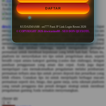
Earn
1.000.000
-
100.000.000
Bonus
Use Installment Options from
.
Laarn more
Q
DAFTAR
Available for :
home delivery
QV Baby
store pickup
dewicasino88
Setelah Anda mendaftar sebagai anggota, Anda dapat
KUDAEMAS88 : ori777 Pasti JP Link Login Resmi 2026
R
menggunakan tips yang tersedia untuk menavigasi berbagai macam
© COPYRIGHT 2026 dewicasino88 - SEO DON QUIXOTE.
permainan, seperti slot dan games meja, untuk meningkatkan
Real Shades
pengalaman online Anda. Misalnya, pilihlah permainan yang
menawarkan poin tinggi atau coba strategi untuk penggunaan efektif
Red Castle
di bingo dan taruhan olahraga, seperti menganalisis peringkat
permainan untuk membuat keputusan yang lebih hati-hati. Selain itu,
Ribbon Madness
platform ini menyediakan ten tips untuk pengelolaan akun, seperti
beralih cepat antara kategori gaming (casino dan olahraga), dengan
S
panduan penggunaan yang aman dan cepat. Anda juga dapat
mempelajari cara memaksimalkan pengalaman melalui pembaruan
Sebamed
permainan terbaru atau tips untuk proses deposit dan penarikan yang
lebih efisien. Gunakan tips ini untuk menjelajahi berbagai macam
Silver Cross
permainan seperti slot, bingo, dan game meja, serta nikmati platform
yang ramah pengguna dan penuh dengan strategi untuk membuat
Simply Idea
pengalaman gaming Anda semakin menyenangkan.
Skip Hop
choose qty
Spectra