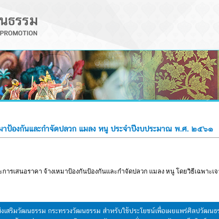
หมาป้องกันและกำจัดปลวก แมลง หนู ประจำปีงบประมาณ พ.ศ. ๒๕๖๑
นะการเสนอราคา จ้างเหมาป้องกันป้องกันและกำจัดปลวก แมลง หนู โดยวิธีเฉพาะเ
มส่งเสริมวัฒนธรรม กระทรวงวัฒนธรรม สำหรับใช้ประโยชน์เพื่อเผยแพร่ศิลปวัฒ