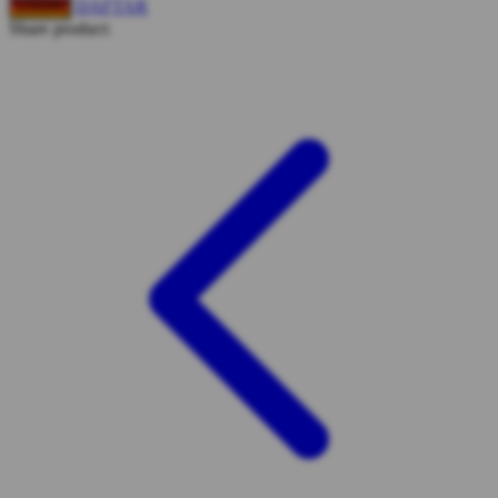
DAFTAR
LOGIN
Squishmallows
Share product:
Starbooks
Stick-O
Stokke
Sudocrem
Sumimo
Sunnylife
Sun-Staches
Swimava
T
Tommee Tippee
Trunki
Tutti Bambini