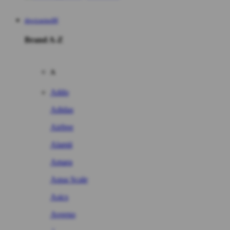
dewicasino88
Brand A-Z
A
Addo
Adidas
Airfree
Alamii
Amara
Aqua Scale
Asics
Aveeno