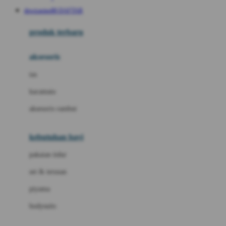
Awan
dewicasino88 DAFTAR
Azetabio
produk terbaru
B
aksesoris
Baabaasheepz
tas
Babiators
kacamata
Baby Dove
aksesoris rambut
Baby Jogger
Baby Rovega
kebutuhan bayi
Babybee
pakaian tidur
Banana Boat
set & terusan
Banz
piyama
Barbie
bodysuits
Beaba