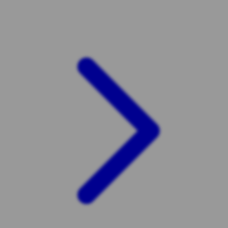
Twistshake
TY Toys
U
V
Veja
Vitaflow
Vtech
W
Waterland
Wellness