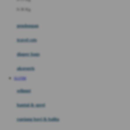
Felt So Sweet
0-36 Kg
Fisher Price
Flipper
gendongan
Friends Of Sally
travel cots
G
diaper bags
Gb
Geko
aksesoris
Graco
SLOT88
Gund
selimut
H
bantal & sprei
Habbie
Haenim
ranjang bayi & balita
Happy Horse