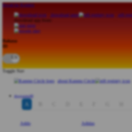
lewati ke Konten
download apps
gift reg
download app from:
Bahasa
ID
Toggle Nav
about Kanmo Circle
dewicasino88
A
B
C
D
E
F
G
H
Addo
Adidas