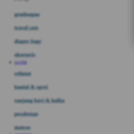
gendongan
travel cots
diaper bags
aksesoris
SLOT88
selimut
bantal & sprei
ranjang bayi & balita
perabotan
matras