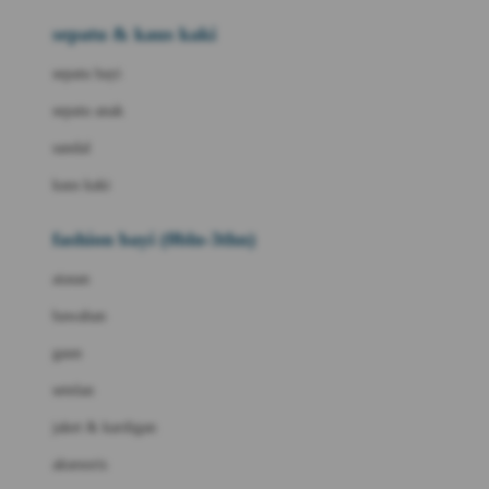
sepatu & kaus kaki
sepatu bayi
sepatu anak
sandal
kaus kaki
fashion bayi (0bln-3thn)
atasan
bawahan
gaun
setelan
jaket & kardigan
aksesoris