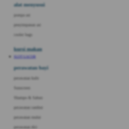
alat menyusui
pompa asi
penyimpanan asi
cooler bags
kursi makan
SLOT GACOR
perawatan bayi
perawatan kulit
Sunscreen
Shampo & Sabun
perawatan rambut
perawatan mulut
perawatan diri