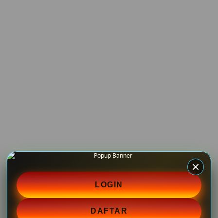
LOGIN
DAFTAR