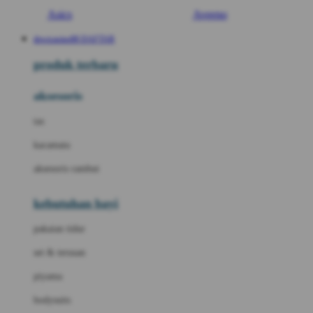
Asics
Aveeno
dewicasino88 DAFTAR
produk terbaru
aksesoris
tas
kacamata
aksesoris rambut
kebutuhan bayi
pakaian tidur
set & terusan
piyama
bodysuits