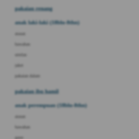
pakaian renang
anak laki-laki (18bln-8thn)
atasan
bawahan
setelan
jaket
pakaian dalam
pakaian ibu hamil
anak perempuan (18bln-8thn)
atasan
bawahan
gaun