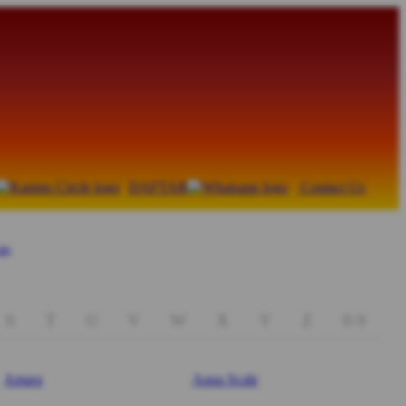
DAFTAR
Contact Us
us
S
T
U
V
W
X
Y
Z
0-9
Amara
Aqua Scale