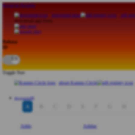
lewati ke Konten
download apps
gift reg
download app from:
Bahasa
ID
Toggle Nav
about Kanmo Circle
dewicasino88
A
B
C
D
E
F
G
H
Addo
Adidas