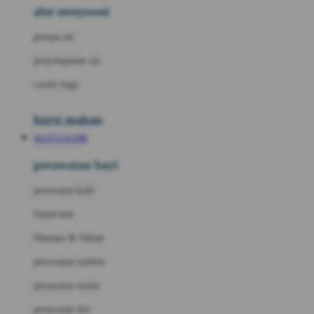
alat menyusui
pompa asi
penyimpanan asi
cooler bags
kursi makan
SLOT GACOR
perawatan bayi
perawatan kulit
Sunscreen
Shampo & Sabun
perawatan rambut
perawatan mulut
perawatan diri