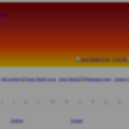
istry
LOGIN
gift registry
store finder
contact 
I
J
K
L
M
N
O
P
Q
R
Airfree
Alamii