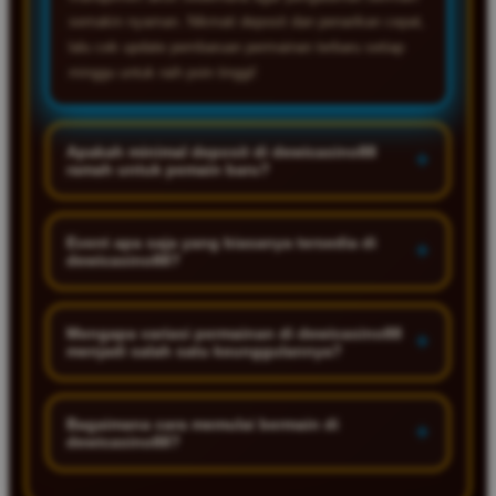
semakin nyaman. Nikmati deposit dan penarikan cepat,
lalu cek update pembaruan permainan terbaru setiap
minggu untuk raih poin tinggi!
Apakah minimal deposit di dewicasino88
+
ramah untuk pemain baru?
Platform ini menyediakan beragam pilihan permainan
online untuk Anda nikmati, mulai dari digital slots dan
Event apa saja yang biasanya tersedia di
+
dewicasino88?
bingo hingga table games dan sports-related gaming.
Sebagai contoh, selain mengakses beragam pilihan
Setelah mendaftar, anggota dapat menggunakan tips
game yang tersedia, Anda juga dapat mempelajari
untuk menavigasi berbagai permainan kasino, slot,
Mengapa variasi permainan di dewicasino88
strategize untuk meningkatkan peluang bermain seperti
+
menjadi salah satu keunggulannya?
bingo, dan taruhan olahraga di platform ini. Misalnya,
menganalisis peringkat permainan untuk membuat
para pemain bisa memilih permainan yang memiliki poin
keputusan lebih hati-hati dalam taruhan olahraga. Cara
Platform ini memungkinkan kamu untuk menjelajahi
tinggi atau strategi seperti menganalisis peringkat
ini dapat membantu Anda lebih menikmati pengalaman
berbagai macam permainan online, seperti slot, bingo,
Bagaimana cara memulai bermain di
permainan dalam kategori olahraga untuk membuat
+
berpartisipasi dalam berbagai macam event olahraga.
dewicasino88?
dan berbagai jenis permainan meja. Misalnya, kamu
keputusan yang lebih hati-hati. Selain itu, pengguna
Selain itu, platform ini menawarkan tips untuk
bisa mencoba slot dengan hadiah-hadiah menarik atau
dapat mengakses tips tentang cara mendaftar gratis
Setelah daftar akun selesai, kamu bisa menggunakan
manajemen akun yang efektif, seperti beralih dengan
menantang dirimu dalam game bingo dengan strategi