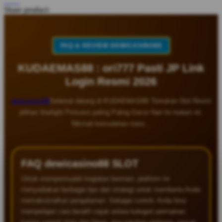
Share product:
FAQ & REVIEW DEWICASINO88
KUDAEMAS88 : ori777 Pasti JP Link
Login Resmi 2026
dewicasino88
Selamat datang di KUDAEMAS88! Temukan Slot Resmi
pilihan Starlight Princess paling Paling Gacor Hari Ini malam ini.
Nikmati kemudahan trans...
FAQ dewicasino88 SLOT
Untuk mempermudah kegiatan bermain, platform ini
menyediakan berbagai tips dan strategi untuk membantu Anda
memaksimalkan pengalaman. Sebagai contoh, Anda bisa
mempelajari cara beralih cepat antara kategori permainan