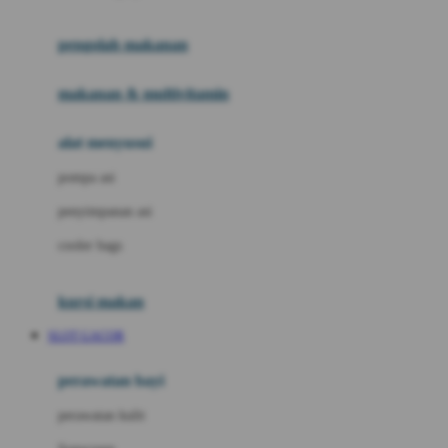
Joie
pengolah makanan
Joolz
Jujube
makanan & multivitamin
K
alat menyusui
Kiddycuts
pompa asi
Kumon
penyimpanan asi
L
cooler bags
Leapfrog
kursi makan
Leclerc
SLOT GACOR
Lee Vierra
Lillebaby
perawatan bayi
Little Bird Told Me
perawatan kulit
Little Miss Janis