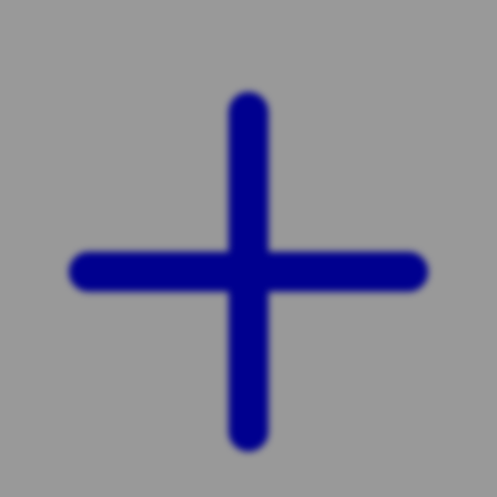
X
Xootz
Y
Yamatoya
Z
Zaxy
Zoggs
0-9
4Moms
59S