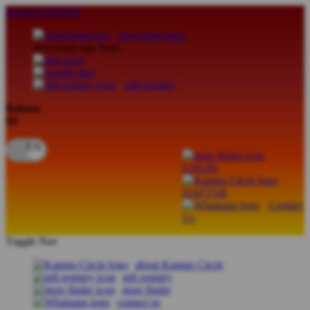
lewati ke Konten
download apps
download app from:
gift registry
Bahasa
ID
LOGIN
DAFTAR
Contact
Us
Toggle Nav
about Kanmo Circle
gift registry
store finder
contact us