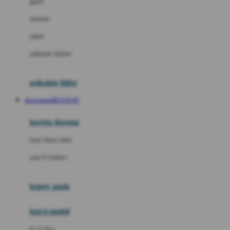
gaun
Dae Organics
setelan
Docare
jaket
Doona
pakaian dalam
Down To Earth
Drew
pakaian tidur
Dr. Brown's
dewicasino88 LOGIN
E
kereta dorong
ELC
bayi baru lahir
Ergobaby
usia 6 bulan+
Expert Care
koper anak
Ezyroller
kursi mobil
F
0-13 Kg