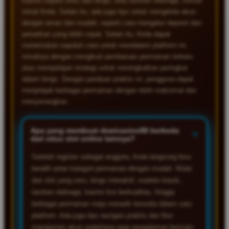
kasino seperti slots dan bingo, atau taruhan olahraga, sesuai
minat Anda. Selain itu, ada juga tips untuk mengelola akun
dengan aman dan mudah, seperti cara mengatur deposit dan
penarikan yang lebih cepat. Selain itu, Anda dapat
menemukan sepuluh cara untuk mendalami platform ini,
misalnya dengan mengikuti pembaruan permainan terbaru
atau mempelajari strategi untuk meningkatkan peringkat
dalam bingo. Dengan panduan praktis ini, pengguna dapat
menjelajah berbagai permainan dengan lebih maksimal dan
menyenangkan.
Apa yang membuat dewicasino88 berbeda
+
dari situs slot online lainnya?
Setelah register sebagai anggota, Anda langsung bisa
beralih antar kategori permainan dengan mudah. Mulai
dari slot yang seru, bingo interaktif, roulette klasik,
taruhan olahraga, kasino live berkualitas, hingga
berbagai permainan meja menarik tersedia dalam satu
platform. Ada juga tips navigasi praktis dan fitur
manajemen akun sederhana agar pengalaman bermain