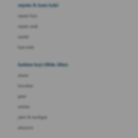
Beauty Barn
sepatu & kaus kaki
Bio Oil
sepatu bayi
Biolane
sepatu anak
Bite Fighters
sandal
Bizzi Growin
kaus kaki
Blackmores
fashion bayi (0bln-3thn)
Blooming Marvellous
atasan
Bonnels
bawahan
Bravado
gaun
Bruder
setelan
Brush Baby
jaket & kardigan
Buds Organics
aksesoris
Bugaboo