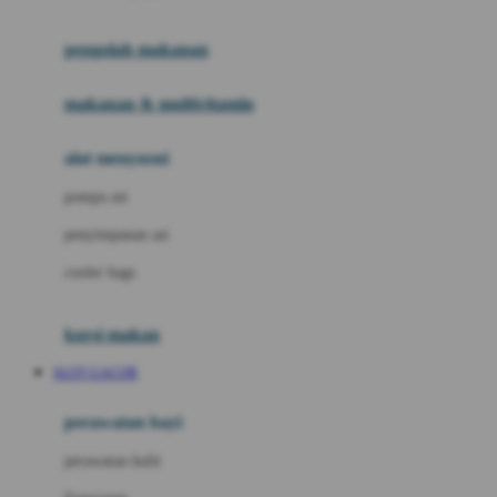
Joie
pengolah makanan
Joolz
Jujube
makanan & multivitamin
K
alat menyusui
Kiddycuts
pompa asi
Kumon
penyimpanan asi
L
cooler bags
Leapfrog
kursi makan
Leclerc
SLOT GACOR
Lee Vierra
Lillebaby
perawatan bayi
Little Bird Told Me
perawatan kulit
Little Miss Janis