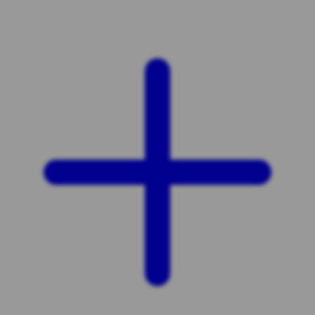
X
Xootz
Y
Yamatoya
Z
Zaxy
Zoggs
0-9
4Moms
59S