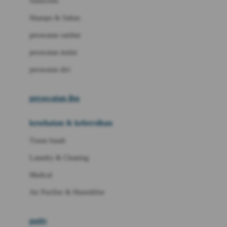
Sunscreen
London Taxi
Shampo & Sabun
Love To Dream
perawatan rambut
perawatan mulut
M
perawatan diri
Magformers
Mama's Choice
perawatan ibu
Mamas&Papas
kesehatan & kebersihan
Mamaway
Tissue basah
Maxi Cosi
Laundry & Cleaning
Megabloks
Medical
Micro
Air Purifier & Humidifier
MiDeer
Mimi & Lula
potty