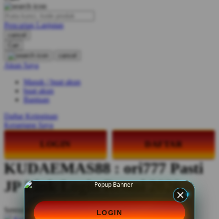
O
Pencarian Lanjutan
Oh Ma Grain
cancel
Okiedog
Cari
cancel
P
Akun Saya
Masuk / buat akun
Peachy
buat akun
Phil & Ted's
Bantuan
Philips Avent
Daftar Keinginan
Keranjang Saya
Pigeon
LOGIN
DAFTAR
Playgro
KUDAEMAS88 : ori777 Pasti
Poled Global
JP Link Login Resmi 2026
Ponycycle
Puma
Serendah
Rp 10.000
LOGIN
Pureats