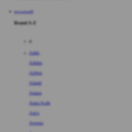
dewicasino88
Brand A-Z
A
Addo
Adidas
Airfree
Alamii
Amara
Aqua Scale
Asics
Aveeno