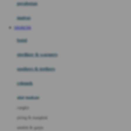
perabotan
Happy Tummy
Hauck
matras
Havaianas
SBOBET88
Hegen
botol
Hot Wheels
sterilizer & warmers
Hybrid
soothers & teethers
I
Inlacta DHA
celemek
Interlac
alat makan
Ivenet
cangkir
J
piring & mangkuk
Jack N Jill
sendok & garpu