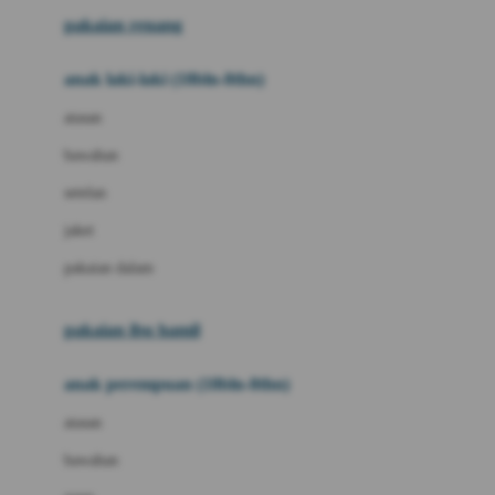
Buggygear
pakaian renang
Bumkins
anak laki-laki (18bln-8thn)
C
atasan
Cetaphil
bawahan
Chicco
setelan
Childlife
jaket
Clevamama
pakaian dalam
Cocolatte
Cottonseeds
pakaian ibu hamil
Cozy N Safe
anak perempuan (18bln-8thn)
Crane
atasan
Cybex
bawahan
D