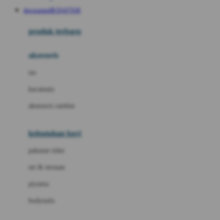
Awan
dewicasino88 DAFTAR
Azetabio
produk terbaru
B
aksesoris
Baabaasheepz
tas
Babiators
kacamata
Baby Dove
aksesoris rambut
Baby Jogger
Baby Rovega
kebutuhan bayi
Babybee
pakaian tidur
Banana Boat
set & terusan
Banz
piyama
Barbie
bodysuits
Beaba