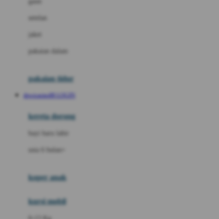
gaun
Dae Organics
setelan
Docare
jaket
Doona
pakaian dalam
Down To Earth
Drew
pakaian tidur
Dr. Brown's
dewicasino88 LOGIN
E
kereta dorong
ELC
bayi baru lahir
Ergobaby
usia 6 bulan+
Expert Care
koper anak
Ezyroller
kursi mobil
F
0-13 Kg