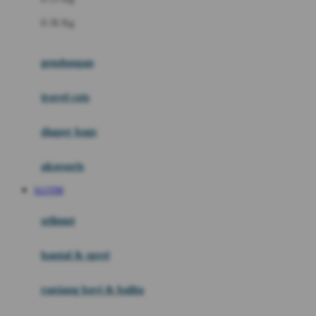
Felt So Sweet
0-36 Kg
Fisher Price
Flipper
gendongan
Friends Of Sally
travel cots
G
diaper bags
Gb
Geko
aksesoris
Graco
SLOT88
Gund
selimut
H
bantal & sprei
Habbie
Haenim
ranjang bayi & balita
Happy Horse