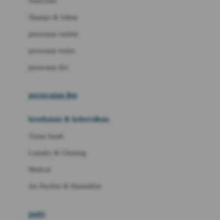
Sunscreen
London Taxi
Shampo & Sabun
Love To Dream
perawatan rambut
perawatan mulut
M
perawatan diri
Magformers
Mama's Choice
perawatan ibu
Mamas&Papas
kesehatan & kebersihan
Mamaway
Tissue basah
Maxi Cosi
Laundry & Cleaning
Megabloks
Medical
Micro
Air Purifier & Humidifier
MiDeer
Mimi & Lula
potty