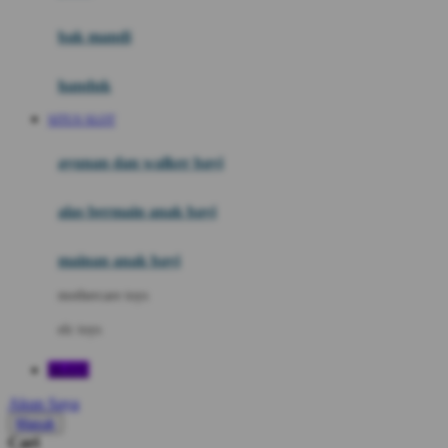
Mini Monkey
Moby
bak mandi
Momami
handuk
Mothercare
SITUS SLOT
Mustela
ayunan dan walker bayi
My Buddy Tag
My K
alas bermain anak bayi
N
mainan anak bayi
Naif
mothercare toys
Nike
elc toys
Nordic Natural
SLOT
Nuby
Akun Saya
Nuna
Masuk
Cari