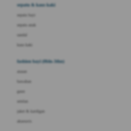
Beauty Barn
sepatu & kaus kaki
Bio Oil
sepatu bayi
Biolane
sepatu anak
Bite Fighters
sandal
Bizzi Growin
kaus kaki
Blackmores
fashion bayi (0bln-3thn)
Blooming Marvellous
atasan
Bonnels
bawahan
Bravado
gaun
Bruder
setelan
Brush Baby
jaket & kardigan
Buds Organics
aksesoris
Bugaboo