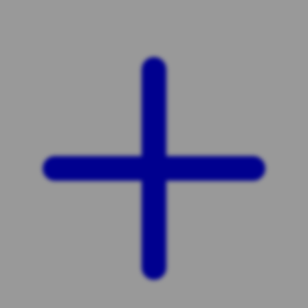
X
Xootz
Y
Yamatoya
Z
Zaxy
Zoggs
0-9
4Moms
59S