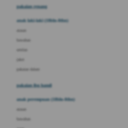
Buggygear
pakaian renang
Bumkins
anak laki-laki (18bln-8thn)
C
atasan
Cetaphil
bawahan
Chicco
setelan
Childlife
jaket
Clevamama
pakaian dalam
Cocolatte
Cottonseeds
pakaian ibu hamil
Cozy N Safe
anak perempuan (18bln-8thn)
Crane
atasan
Cybex
bawahan
D