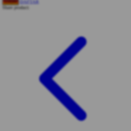
DAFTAR
LOGIN
Squishmallows
Share product:
Starbooks
Stick-O
Stokke
Sudocrem
Sumimo
Sunnylife
Sun-Staches
Swimava
T
Tommee Tippee
Trunki
Tutti Bambini