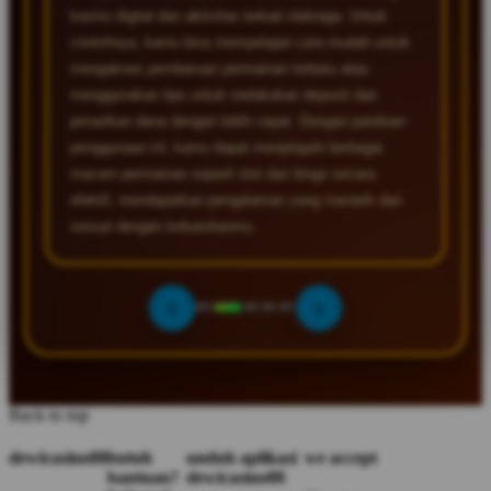
menawarkan panduan tentang cara mudah mengelola
akun, seperti beralih cepat antara kategori permainan
atau memeriksa riwayat aktivitas secara teratur.
Jangan lupa, akses update terbaru untuk menikmati
permainan baru dan fitur-fitur menarik!
‹
›
Back to top
dewicasino88
butuh
unduh aplikasi
we accept
bantuan?
dewicasino88
hubungi
kami
dewicasino88
SLOT
Direktorat Jenderal
hubungi
ikuti kami di
dewicasino88