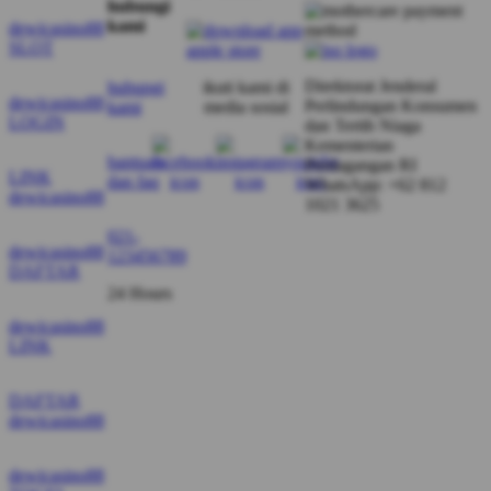
Perlindungan Konsumen
kami
media sosial
LOGIN
dan Tertib Niaga
Kementerian
bantuan
Perdagangan RI
LINK
dan faq
WhatsApp: +62 812
dewicasino88
1021 3625
021-
dewicasino88
123456789
DAFTAR
24 Hours
dewicasino88
LINK
DAFTAR
dewicasino88
dewicasino88
TOGEL
SITUS
dewicasino88