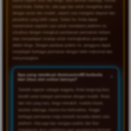
kasino seperti slots dan bingo, atau taruhan olahraga, sesuai
minat Anda. Selain itu, ada juga tips untuk mengelola akun
dengan aman dan mudah, seperti cara mengatur deposit dan
penarikan yang lebih cepat. Selain itu, Anda dapat
menemukan sepuluh cara untuk mendalami platform ini,
misalnya dengan mengikuti pembaruan permainan terbaru
atau mempelajari strategi untuk meningkatkan peringkat
dalam bingo. Dengan panduan praktis ini, pengguna dapat
menjelajah berbagai permainan dengan lebih maksimal dan
menyenangkan.
Apa yang membuat dewicasino88 berbeda
+
dari situs slot online lainnya?
Setelah register sebagai anggota, Anda langsung bisa
beralih antar kategori permainan dengan mudah. Mulai
dari slot yang seru, bingo interaktif, roulette klasik,
taruhan olahraga, kasino live berkualitas, hingga
berbagai permainan meja menarik tersedia dalam satu
platform. Ada juga tips navigasi praktis dan fitur
manajemen akun sederhana agar pengalaman bermain