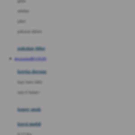
gaun
Dae Organics
setelan
Docare
jaket
Doona
pakaian dalam
Down To Earth
Drew
pakaian tidur
Dr. Brown's
dewicasino88 LOGIN
E
kereta dorong
ELC
bayi baru lahir
Ergobaby
usia 6 bulan+
Expert Care
koper anak
Ezyroller
kursi mobil
F
0-13 Kg