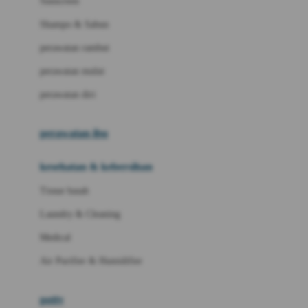
Sunscreen
London Taxi
Shampo & Sabun
Love To Dream
perawatan rambut
perawatan mulut
M
perawatan diri
Magformers
Mama's Choice
perawatan ibu
Mamas&Papas
kesehatan & kebersihan
Mamaway
Tissue basah
Maxi Cosi
Laundry & Cleaning
Megabloks
Medical
Micro
Air Purifier & Humidifier
MiDeer
Mimi & Lula
potty