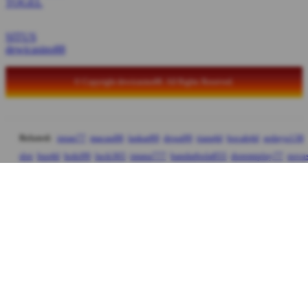
© Copyright dewicasino88. All Rights Reserved.
Related:
intan77
macau88
laskar89
dewa99
tiara4d
bocah4d
sedayu138
slot
bus4d
hoki99
luck365
istana777
bandarbola855
doremiplay77
nova