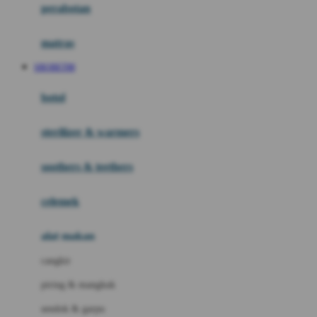
perabotan
Happy Tummy
Hauck
matras
Havaianas
SBOBET88
Hegen
botol
Hot Wheels
sterilizer & warmers
Hybrid
soothers & teethers
I
Inlacta DHA
celemek
Interlac
alat makan
Ivenet
cangkir
J
piring & mangkuk
Jack N Jill
sendok & garpu