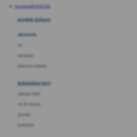
Awan
dewicasino88 DAFTAR
Azetabio
produk terbaru
B
aksesoris
Baabaasheepz
tas
Babiators
kacamata
Baby Dove
aksesoris rambut
Baby Jogger
Baby Rovega
kebutuhan bayi
Babybee
pakaian tidur
Banana Boat
set & terusan
Banz
piyama
Barbie
bodysuits
Beaba