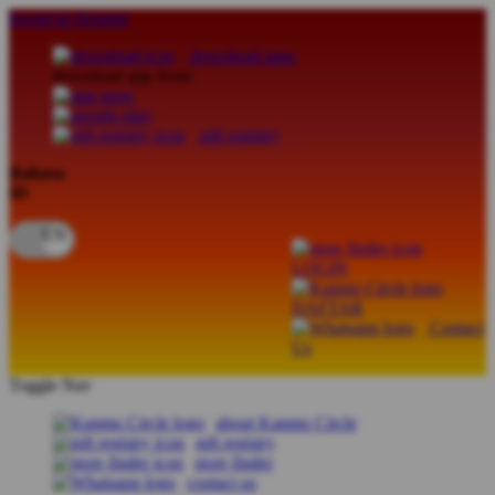
lewati ke Konten
download apps
download app from:
gift registry
Bahasa
ID
LOGIN
DAFTAR
Contact
Us
Toggle Nav
about Kanmo Circle
gift registry
store finder
contact us