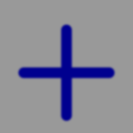
X
Xootz
Y
Yamatoya
Z
Zaxy
Zoggs
0-9
4Moms
59S